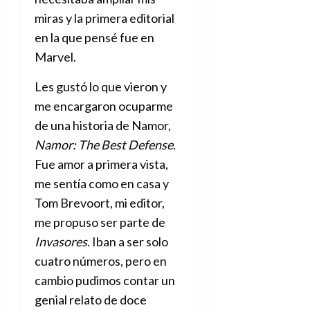
d
e
l
0
miras y la primera editorial
e
t
t
en la que pensé fue en
A
o
u
p
r
Marvel.
r
o
n
a
c
o
Les gustó lo que vieron y
a
me encargaron ocuparme
9
l
8
de
de una historia de Namor,
i
de
julio
p
Namor: The Best Defense
.
julio
de
s
de
2026
Fue amor a primera vista,
2026
i
me sentía como en casa y
0
s
0
Tom Brevoort, mi editor,
me propuso ser parte de
7
de
Invasores
. Iban a ser solo
julio
cuatro números, pero en
de
2026
cambio pudimos contar un
genial relato de doce
0