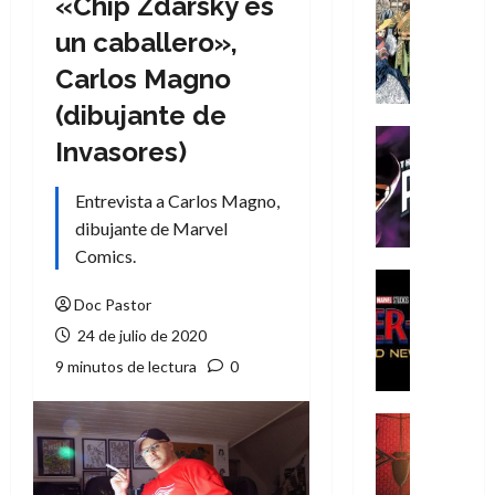
«Chip Zdarsky es
Cómic
Literatura
un caballero»,
A
Carlos Magno
m
í
(dibujante de
m
Cine
Invasores)
e
Cómic
g
T
Entrevista a Carlos Magno,
u
h
s
dibujante de Marvel
e
t
P
Comics.
a
h
Cine
L
a
Cómic
Doc Pastor
Crítica
a
n
24 de julio de 2020
S
L
t
9 minutos de lectura
0
p
i
o
i
g
m
d
a
,
Cine
e
Crítica
d
9
r
S
e
0
-
p
l