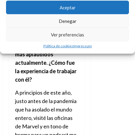
Aceptar
En
Invasores
tu guionista
Denegar
es Chip Zdarsky, igual
Ver preferencias
que en
Namor: The Best
Defense
, es uno de los
Política de cookies
Impressum
más aplaudidos
actualmente. ¿Cómo fue
la experiencia de trabajar
con él?
A principios de este año,
justo antes de la pandemia
que ha asolado el mundo
entero, visité las oficinas
de Marvel y en tono de
broma para un podcast me