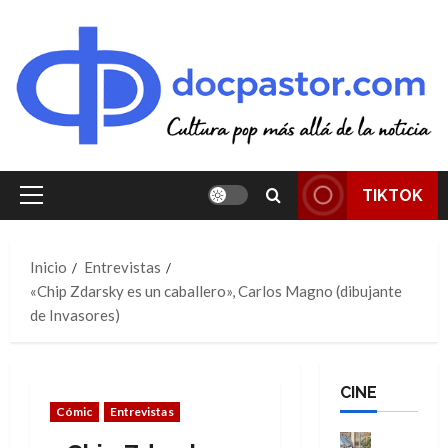
Saltar
al
contenido
TIKTOK
Menú
principal
Inicio
Entrevistas
«Chip Zdarsky es un caballero», Carlos Magno (dibujante
de Invasores)
CINE
Cómic
Entrevistas
Cine