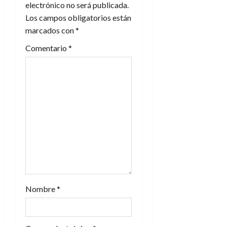
i
electrónico no será publicada.
Los campos obligatorios están
ó
marcados con
*
n
Comentario
*
d
e
e
n
t
r
a
Nombre
*
d