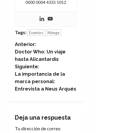
0000 0004 4335 5012
Tags:
Eventos
Manga
N
Anterior:
Doctor Who: Un viaje
a
hasta Alicantardis
Siguiente:
v
La importancia de la
e
marca personal:
Entrevista a Neus Arqués
g
a
Deja una respuesta
c
Tu dirección de correo