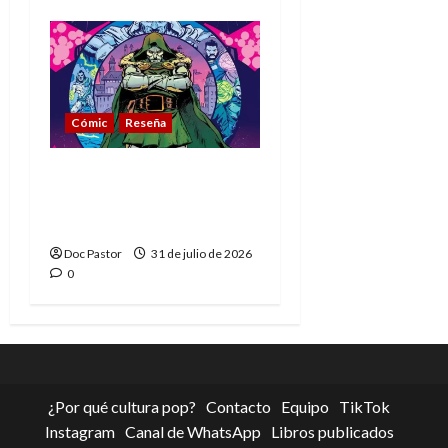
Cómic
Reseña
La tragedia del Doctor
Muerte, el mejor
villano de Marvel
Doc Pastor
31 de julio de 2026
0
¿Por qué cultura pop?
Contacto
Equipo
TikTok
Instagram
Canal de WhatsApp
Libros publicados