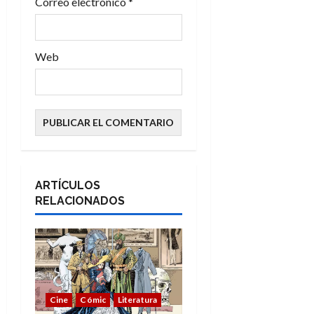
Correo electrónico
*
a
s
Web
ARTÍCULOS
RELACIONADOS
Cine
Cómic
Literatura