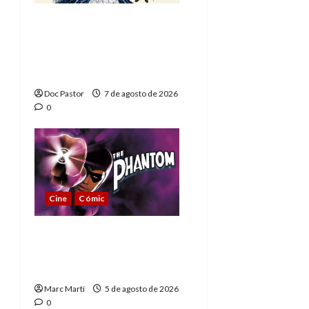
A mí me gusta La Liga
de los Hombres
Extraordinarios (parte
1)
Doc Pastor
7 de agosto de 2026
0
Cine
Cómic
The Phantom, 90 años
del héroe que nunca
muere
Marc Martí
5 de agosto de 2026
0