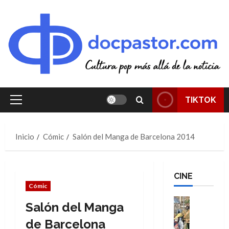
Saltar
al
contenido
TIKTOK
Menú
principal
Inicio
Cómic
Salón del Manga de Barcelona 2014
CINE
Cómic
Cine
Salón del Manga
Cómic
Literatura
de Barcelona