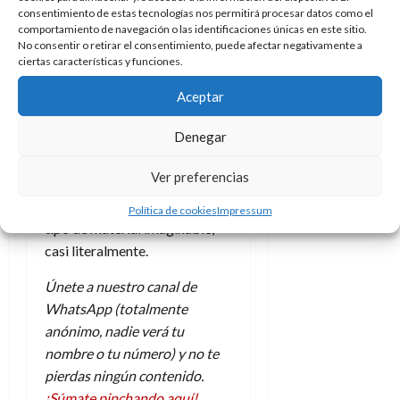
A
Aunque por suerte en el
o
u
consentimiento de estas tecnologías nos permitirá procesar datos como el
p
r
pabellón inferior también
r
comportamiento de navegación o las identificaciones únicas en este sitio.
o
n
No consentir o retirar el consentimiento, puede afectar negativamente a
había oportunidad de ver
a
ciertas características y funciones.
c
o
otras muestras como la de The
a
9
Beatles (que gozaron de una
Aceptar
l
8
de
gran fama en Oriente), Ken
i
de
julio
Denegar
Nimura o Los Caballero del
p
julio
de
Zodiaco, todo salpicado por
s
de
2026
Ver preferencias
2026
i
una gran cantidad de tiendas y
0
s
fanzines en los que había todo
0
Política de cookies
Impressum
tipo de material imaginable,
7
casi literalmente.
de
julio
Únete a nuestro canal de
de
WhatsApp (totalmente
2026
anónimo, nadie verá tu
0
nombre o tu número) y no te
pierdas ningún contenido.
¡Súmate pinchando aquí!