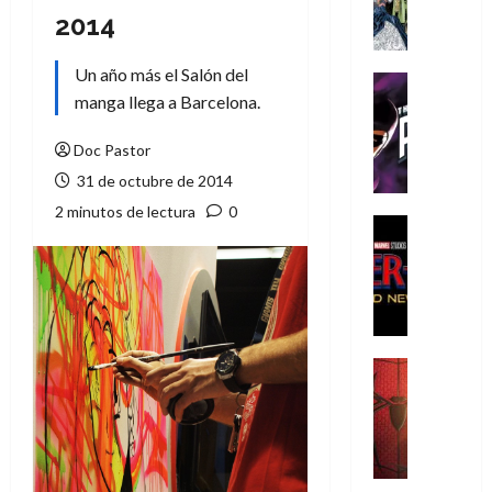
A
2014
m
í
Un año más el Salón del
m
Cine
e
manga llega a Barcelona.
Cómic
g
T
u
h
Doc Pastor
s
e
31 de octubre de 2014
t
P
2 minutos de lectura
0
a
h
Cine
L
a
Cómic
Crítica
a
n
S
L
t
p
i
o
i
g
m
d
a
,
Cine
e
Crítica
d
9
r
S
e
0
-
p
l
a
M
i
o
ñ
a
d
s
o