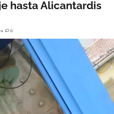
e hasta Alicantardis
ra
0