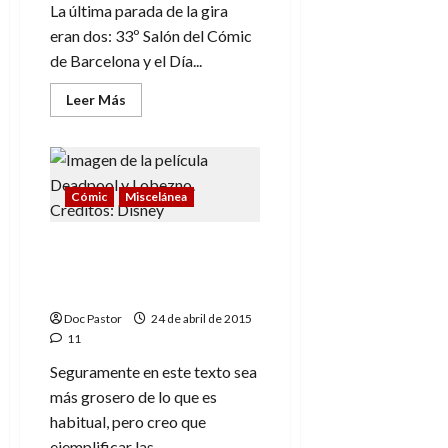
La última parada de la gira
eran dos: 33º Salón del Cómic
de Barcelona y el Día...
Leer
Leer Más
más
acerca
de
Crónica
de
una
(fin)
Cómic
Miscelánea
gira:
33º
Salón
Son mis derechos, no me
del
Cómic
los robes (ni los
+
derechos ni mi obra)
Día
del
Doc Pastor
24 de abril de 2015
libro
(Barcelona)
11
Seguramente en este texto sea
más grosero de lo que es
habitual, pero creo que
ejemplificar las...