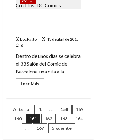
semana
Cómic
lleno
de
viñetas
El Superman de José
en
el
Luis García-López de la
Salón
mano de ECC
del
cómic
Doc Pastor
13 de abril de 2015
de
Barcelona
0
Dentro de unos días se celebra
el 33 Salón del Cómic de
Barcelona, una cita a la...
Leer
Leer Más
más
acerca
de
El
Superman
Paginación
Anterior
1
…
158
159
de
José
Luis
160
161
162
163
164
de
García-
López
…
167
Siguiente
de
entradas
la