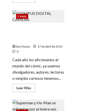
más
acerca
de
33º
Salón
Cómic
del
Cómic
de
Un fin de semana lleno
Barcelona:
10
de viñetas en el Salón
puntos
del cómic de Barcelona
(buenos
y
Doc Pastor
malos)
17 de abril de 2015
0
Cada año los aficionados al
mundo del cómic, ya seamos
divulgadores, autores, lectores
o simples curiosos tenemos...
Leer
Leer Más
más
acerca
de
Un
fin
de