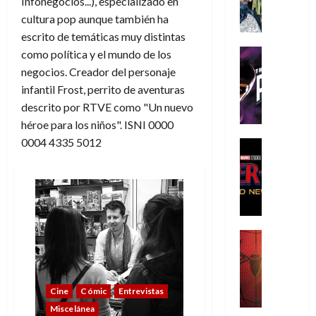
Infonegocios...), especializado en
A
m
cultura pop aunque también ha
í
escrito de temáticas muy distintas
m
Cine
como política y el mundo de los
e
Cómic
negocios. Creador del personaje
g
T
infantil Frost, perrito de aventuras
u
h
descrito por RTVE como "Un nuevo
s
e
héroe para los niños". ISNI 0000
t
P
0004 4335 5012
a
h
Cine
L
a
Cómic
Crítica
a
n
S
L
t
p
i
o
i
g
m
d
a
,
Cine
e
Crítica
d
9
r
S
e
0
-
p
l
a
Cine
Cómic
Entrevistas
M
i
o
ñ
a
Miscelánea
d
s
o