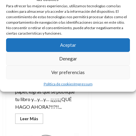
A
o
duro
u
Para ofrecer las mejores experiencias, utilizamos tecnologías como las
–
p
r
r
Julián
cookies para almacenar y/o acceder a la información del dispositivo. El
o
n
Lara,
a
consentimiento de estas tecnologías nos permitirá procesar datos como el
director
c
o
comportamiento de navegación o las identificaciones únicas en este sitio.
No consentir o retirar el consentimiento, puede afectar negativamente a
a
Miscelánea
Literatura
9
ciertas características y funciones.
l
8
de
i
de
julio
Aceptar
5 consejos de
p
julio
de
comunicación para
s
de
2026
Denegar
vender tu primer libro
2026
i
0
s
Doc Pastor
4 de mayo de 2015
0
Ver preferencias
0
7
Tienes una idea, la pasas al
Política de cookies
Impressum
de
papel, logras que se publique
julio
tu libro y…y…y… ¡¿¿¡¡¿QUÉ
de
HAGO AHORA?!!?!!...
2026
0
Leer
Leer Más
más
acerca
de
5