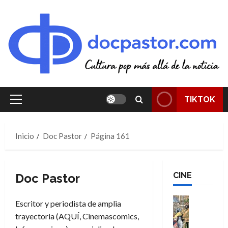
Saltar
al
contenido
TIKTOK
Menú
principal
Inicio
Doc Pastor
Página 161
CINE
Doc Pastor
Cine
Escritor y periodista de amplia
Cómic
trayectoria (AQUÍ, Cinemascomics,
Literatura