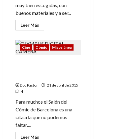
muy bien escogidas, con
buenos materiales y a ser...
Leer
Leer Más
más
acerca
de
33º
Salón
Cine
Cómic
Miscelánea
del
cómic
de
33º Salón del Cómic de
Barcelona:
4
Barcelona: 10 puntos
exposiciones
(buenos y malos)
que
me
Doc Pastor
conquistaron
21 de abril de 2015
4
Para muchos el Salón del
Cómic de Barcelona es una
cita a la que no podemos
faltar....
Leer
Leer Más