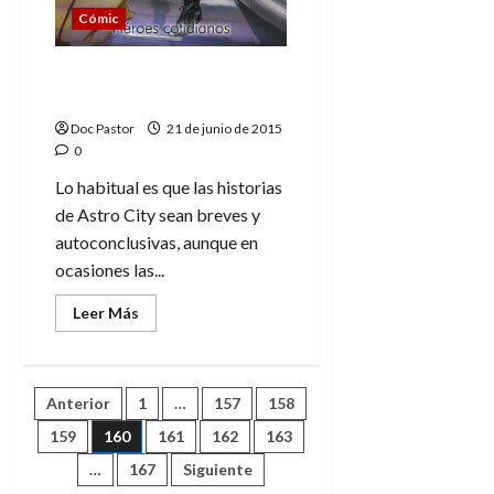
Cómic
Astro City: Confesión. Un
Astro City atípico
Doc Pastor
21 de junio de 2015
0
Lo habitual es que las historias
de Astro City sean breves y
autoconclusivas, aunque en
ocasiones las...
Leer
Leer Más
más
acerca
de
Astro
City:
Paginación
Anterior
1
…
157
158
Confesión.
Un
Astro
159
160
161
162
163
de
City
atípico
…
167
Siguiente