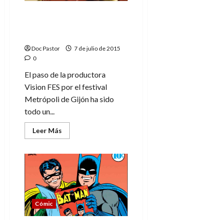
Los artistas de Marvel se
rinden ante el Iron Man
español
Doc Pastor
7 de julio de 2015
0
El paso de la productora
Vision FES por el festival
Metrópoli de Gijón ha sido
todo un...
Leer
Leer Más
más
acerca
de
Los
artistas
de
Marvel
se
rinden
ante
Cómic
el
Iron
Man