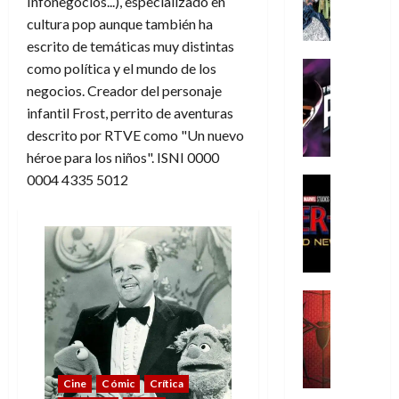
Infonegocios...), especializado en
A
m
cultura pop aunque también ha
í
escrito de temáticas muy distintas
m
Cine
como política y el mundo de los
e
Cómic
negocios. Creador del personaje
g
T
infantil Frost, perrito de aventuras
u
h
descrito por RTVE como "Un nuevo
s
e
héroe para los niños". ISNI 0000
t
P
0004 4335 5012
a
h
Cine
L
a
Cómic
Crítica
a
n
S
L
t
p
i
o
i
g
m
d
a
,
Cine
e
Crítica
d
9
r
S
e
0
-
p
l
a
M
i
o
ñ
Cine
Cómic
Crítica
a
d
s
o