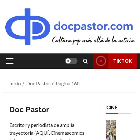
Saltar
al
contenido
TIKTOK
Menú
principal
Inicio
Doc Pastor
Página 160
CINE
Doc Pastor
Cine
Escritor y periodista de amplia
Cómic
trayectoria (AQUÍ, Cinemascomics,
Literatura