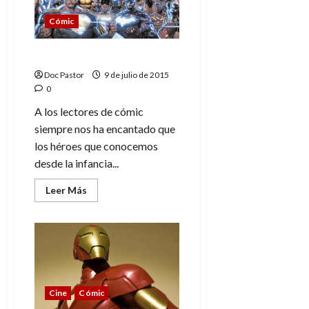
solo
apto
Cómic
para
fans
El regreso del Multiverso
Doc Pastor
9 de julio de 2015
0
A los lectores de cómic
siempre nos ha encantado que
los héroes que conocemos
desde la infancia...
Leer
Leer Más
más
acerca
de
El
regreso
del
Multiverso
Cine
Cómic