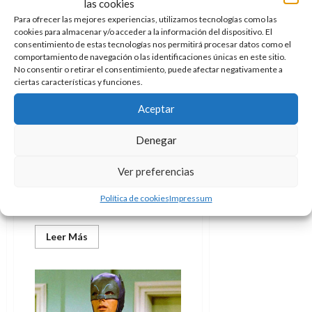
las cookies
A
o
en
u
YouTube
p
Para ofrecer las mejores experiencias, utilizamos tecnologías como las
r
r
cookies para almacenar y/o acceder a la información del dispositivo. El
o
n
Cine
a
consentimiento de estas tecnologías nos permitirá procesar datos como el
c
o
comportamiento de navegación o las identificaciones únicas en este sitio.
a
No consentir o retirar el consentimiento, puede afectar negativamente a
Chicas Nuevas 24 Horas:
9
l
ciertas características y funciones.
8
Un documental duro y
de
i
de
julio
directo
Aceptar
p
julio
de
Doc Pastor
27 de julio de 2015
s
de
2026
0
Denegar
2026
i
0
s
Todos hemos visto la preciosa
0
Ver preferencias
película Pretty Woman. La
7
inolvidable historia de una
Política de cookies
Impressum
de
prostituta que se enamora...
julio
de
Leer
Leer Más
más
2026
acerca
de
0
Chicas
Nuevas
24
Horas: