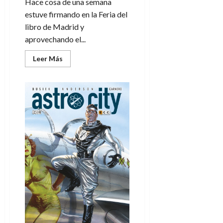
Hace cosa de una semana
estuve firmando en la Feria del
libro de Madrid y
aprovechando el...
Leer
Leer Más
más
acerca
de
Designing
007,
una
exposición
llena
de
estilo