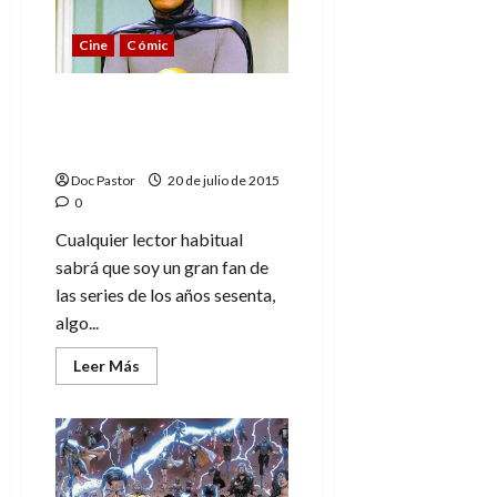
Un
documental
duro
Cine
Cómic
y
directo
Batman + the Green
Hornet: solo apto para
fans
Doc Pastor
20 de julio de 2015
0
Cualquier lector habitual
sabrá que soy un gran fan de
las series de los años sesenta,
algo...
Leer
Leer Más
más
acerca
de
Batman
+
the
Green
Hornet: