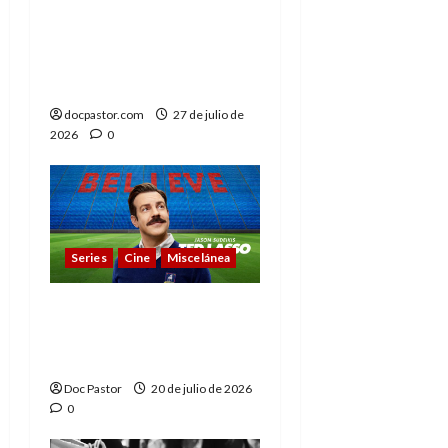
Vengadores:
Doomsday o cuando la
nostalgia deja de
emocionar
docpastor.com
27 de julio de
2026
0
Series
Cine
Miscelánea
Cuando la cultura pop
conquistó la final del
Mundial
Doc Pastor
20 de julio de 2026
0