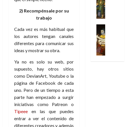
Series
t
s
p
h
2026
p
c
de
X
u
o
r
o
ó
c
2026
2) Recompénsale por su
0
-
r
:
i
m
a
i
trabajo
M
0
a
e
m
e
l
ó
e
p
l
e
Series
n
D
n
Cada vez es más habitual que
n
Análisis
o
o
r
a
o
d
los autores tengan canales
’
Cómic
p
p
a
j
c
e
diferentes para comunicar sus
X
9
c
t
s
e
t
M
-
7
ideas y mostrar su obra.
o
i
i
a
o
a
M
(
n
m
m
u
r
r
Ya no es solo su web, por
e
2
q
i
p
n
E
v
n
supuesto, hay otros sitios
×
u
s
r
a
x
e
’
4
como DevianArt, Youtube o la
i
m
e
l
t
l
9
)
s
o
página de Facebook de cada
s
e
r
7
:
t
y
i
y
uno. Pero de un tiempo a esta
a
30
(
A
ó
l
o
e
ñ
parte han empezado a surgir
de
2
p
l
a
n
n
o
julio
iniciativas como Patreon o
×
o
a
a
e
d
de
Tipeee
en las que puedes
3
c
f
m
s
a
2026
29
)
entrar a ver el contenido de
a
i
a
d
d
de
:
0
l
diferentes creadores y además
n
b
e