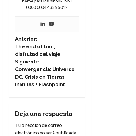
héroe para los niños». ISNI
0000 0004 4335 5012
N
Anterior:
The end of tour,
a
disfrutad del viaje
Siguiente:
v
Convergencia: Universo
e
DC, Crisis en Tierras
Infinitas + Flashpoint
g
a
Deja una respuesta
c
Tu dirección de correo
i
electrónico no será publicada.