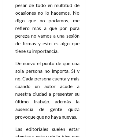
A
o
u
pesar de todo en multitud de
p
r
r
ocasiones no lo hacemos. No
o
n
a
digo que no podamos, me
c
o
refiero más a que por pura
a
9
l
pereza no vamos a una sesión
8
de
i
de firmas y esto es algo que
de
julio
p
julio
de
tiene su importancia.
s
de
2026
2026
i
De nuevo el punto de que una
0
s
sola persona no importa. Sí y
0
no. Cada persona cuenta y más
7
cuando un autor acude a
de
nuestra ciudad a presentar su
julio
último trabajo, además la
de
2026
ausencia de gente quizá
provoque que no haya nuevas.
0
Las editoriales suelen estar
atentas a esto y de lo bien que