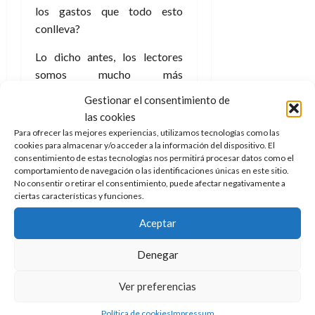
los gastos que todo esto
conlleva?
Lo dicho antes, los lectores
somos mucho más
importantes de lo que
Gestionar el consentimiento de
pensamos.
las cookies
Para ofrecer las mejores experiencias, utilizamos tecnologías como las
4) Comparte su información
cookies para almacenar y/o acceder a la información del dispositivo. El
consentimiento de estas tecnologías nos permitirá procesar datos como el
¿No puedes hacer nada de lo
comportamiento de navegación o las identificaciones únicas en este sitio.
anterior? Bueno, siempre hay
No consentir o retirar el consentimiento, puede afectar negativamente a
ciertas características y funciones.
más opciones.
Aceptar
¿Sigues al autor en sus redes?
¿Estás en su comunidad de
Denegar
Facebook
? ¿En
Twitter
?
¿
Instagram
? ¿Te has suscrito a
Ver preferencias
su web o su canal de Youtube?
Política de cookies
Impressum