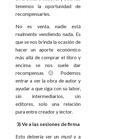
e
julio
e
i
a
tenemos la oportunidad de
i
l
l
de
l
p
l
l
a
recompensarles.
2026
a
o
s
d
i
l
W
0
r
i
No es venta, nadie está
e
d
í
W
i
s
l
a
n
realmente vendiendo nada. Es
E
g
y
M
d
e
que se nos brinda la ocasión de
e
s
u
c
a
hacer un aporte económico
6
n
u
n
o
de
más allá de comprar el libro y
y
p
d
m
agosto
3
encima se nos suele dar
e
u
i
o
de
de
l
recompensas 🙂 Podemos
n
a
2026
c
agosto
d
t
entrar a ver la obra de autor y
l
de
o
0
e
o
2026
n
ayudar a que siga con su labor,
s
d
t
sin intermediarios, sin
20
0
t
e
r
de
editores, solo una relación
i
n
julio
a
pura entre creador y lector.
n
o
de
c
o
r
2026
u
3) Ve a las sesiones de firma
d
e
l
0
e
t
t
Esto debería ser un
must
y a