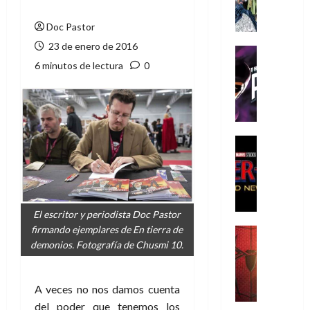
A
m
Doc Pastor
í
23 de enero de 2016
m
Cine
e
Cómic
6 minutos de lectura
0
g
T
u
h
s
e
t
P
a
h
Cine
L
a
Cómic
Crítica
a
n
S
L
t
p
i
o
i
El escritor y periodista Doc Pastor
g
m
d
firmando ejemplares de En tierra de
a
,
Cine
e
Crítica
demonios. Fotografía de Chusmi 10.
d
9
r
S
e
0
-
p
l
a
M
A veces no nos damos cuenta
i
o
ñ
a
d
del poder que tenemos los
s
o