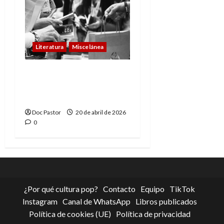
Literatura
Miscelánea
Leer, celebrar y crear:
el valor real del Día del
Libro
Doc Pastor
20 de abril de 2026
0
¿Por qué cultura pop?
Contacto
Equipo
TikTok
Instagram
Canal de WhatsApp
Libros publicados
Política de cookies (UE)
Política de privacidad