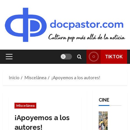
Saltar
al
contenido
TIKTOK
Menú
principal
Inicio
Miscelánea
¡Apoyemos a los autores!
CINE
Miscelánea
Cine
¡Apoyemos a los
Cómic
Literatura
autores!