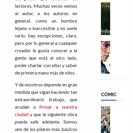
n
e
H
Cine
s
lectores. Muchas veces vemos
:
r
Cómic
o
d
al autor, a los autores en
Misceláne
B
-
m
e
general, como un hombre
V
r
M
b
l
lejano o inaccesible y no suele
e
a
a
r
h
n
serlo; hay excepciones, claro,
n
n
e
é
g
pero por lo general a cualquier
d
:
Cine
s
r
a
Crítica
N
B
creador le gusta conocer a la
E
o
d
C
e
r
x
e
gente que está al otro lado,
o
l
w
a
t
q
poder charlar con ellos y saber
r
e
D
n
r
u
de primera mano más de ellos.
e
a
a
d
a
e
s
n
y
N
o
n
Y de nosotros depende en gran
:
e
,
e
r
u
medida que sigan haciendo tan
D
CÓMIC
r
m
w
d
n
extraordinario trabajo, que
o
:
e
D
i
c
acudan a
firmar a nuestra
o
R
j
a
Cine
n
a
m
e
ciudad
y que la siguiente obra
Cómic
o
y
a
m
s
Literatura
s
r
pueda salir adelante. Somos
,
r
u
A
d
c
d
m
uno de los pilares más básicos
i
e
m