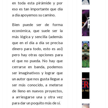
a
a
e
a
o
r
en toda esta pirámide y por
í
y
t
l
d
s
e
eso es tan importante que día
m
o
e
o
Cine
u
(
a día apoyemos su camino.
e
c
v
Cómic
e
r
p
5
g
T
u
e
s
a
a
de
Bien puede ser de forma
u
h
a
r
p
r
r
agosto
económica, que suele ser la
s
e
n
t
e
e
t
de
más lógica y sencilla (además
t
P
d
i
r
s
2026
e
a
h
que en el día a día se precisa
o
c
Cómic
a
u
1
0
L
a
Reseña
l
a
dinero para todo, esto es así)
d
n
)
L
a
n
a
l
o
a
pero hay otras opciones para
a
L
t
n
,
c
el que no pueda. No hay que
7
t
i
o
o
f
o
30
de
cerrarse en banda, podemos
r
g
m
s
ó
m
de
agosto
ser imaginativos y lograr que
a
a
,
t
Cine
r
julio
p
de
un autor que nos gusta llegue a
g
Cómic
d
9
a
m
de
2026
l
Crítica
e
e
ser más conocido, a meterse
0
l
2026
u
e
S
0
d
l
a
g
l
de lleno en nuevos proyectos,
j
0
p
i
o
ñ
i
a
a arriesgarse una y otra vez
a
i
a
s
o
a
r
a
para dar un poquito más de sí.
d
d
H
Cómic
s
d
e
v