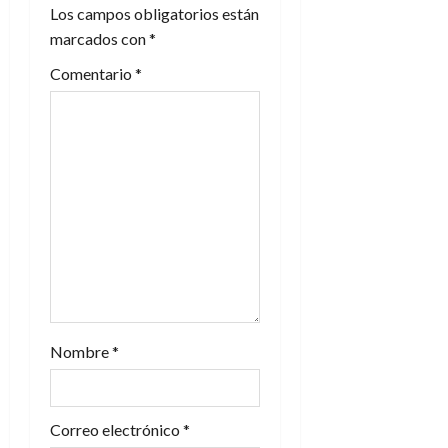
Los campos obligatorios están
ó
marcados con
*
n
Comentario
*
d
e
e
n
t
r
a
Nombre
*
d
Correo electrónico
*
a