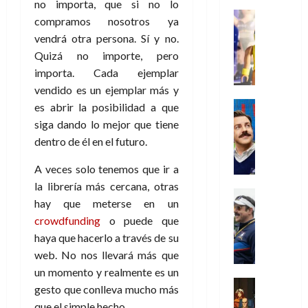
s
o
s
no importa, que si no lo
e
23
0
k
e
j
o
Juguetes
r
(
compramos nosotros ya
de
H
x
Análisis
o
c
v
p
julio
5
vendrá otra persona. Sí y no.
o
Series
p
r
u
i
a
de
de
Quizá no importe, pero
P
g
e
d
l
l
2026
r
agosto
l
a
importa. Cada ejemplar
r
e
t
l
t
de
a
0
n
i
vendido es un ejemplar más y
l
a
2026
a
e
y
e
m
o
Series
s
es abrir la posibilidad a que
n
1
0
m
n
Cine
e
e
d
o
siga dando lo mejor que tiene
)
o
Misceláne
P
n
s
e
d
dentro de él en el futuro.
C
b
l
t
p
l
e
7
u
i
a
o
e
a
A veces solo tenemos que ir a
M
de
a
l
y
q
r
c
a
agosto
la librería más cercana, otras
n
y
m
Crítica
u
a
i
de
r
hay que meterse en un
d
W
Series
o
e
d
e
2026
v
crowdfunding
o puede que
o
T
W
b
a
o
n
e
l
0
e
E
haya que hacerlo a través de su
i
n
c
l
a
d
R
l
web. No nos llevará más que
t
i
30
c
L
a
:
i
un momento y realmente es un
a
de
31
u
a
w
u
Análisis
c
julio
f
gesto que conlleva mucho más
de
l
s
Cómic
:
n
de
i
i
julio
que el simple hecho.