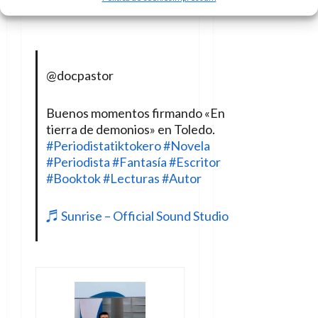
e
t
¡Súmate pinchando aquí!
t
A
o
u
p
r
r
o
n
a
c
o
@docpastor
a
9
l
8
de
Buenos momentos firmando «En
i
de
julio
tierra de demonios» en Toledo.
p
julio
de
#Periodistatiktokero
#Novela
s
de
2026
2026
#Periodista
#Fantasía
#Escritor
i
0
s
#Booktok
#Lecturas
#Autor
0
7
♬ Sunrise – Official Sound Studio
de
julio
de
2026
0