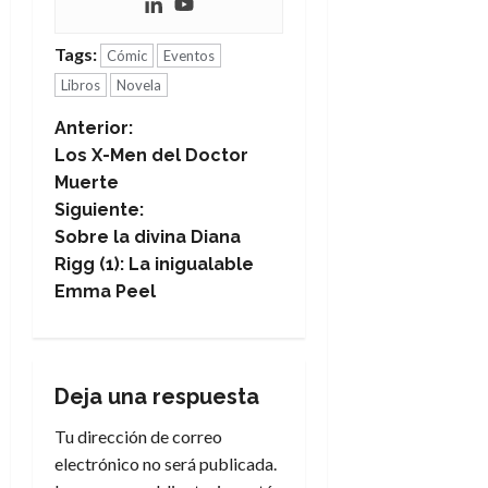
Tags:
Cómic
Eventos
Libros
Novela
N
Anterior:
Los X-Men del Doctor
a
Muerte
Siguiente:
v
Sobre la divina Diana
e
Rigg (1): La inigualable
Emma Peel
g
a
Deja una respuesta
c
Tu dirección de correo
i
electrónico no será publicada.