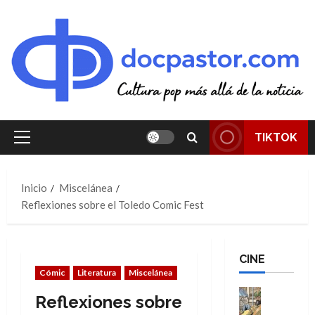
Saltar
al
contenido
TIKTOK
Menú
principal
Inicio
Miscelánea
Reflexiones sobre el Toledo Comic Fest
CINE
Cómic
Literatura
Miscelánea
Cine
Reflexiones sobre
Cómic