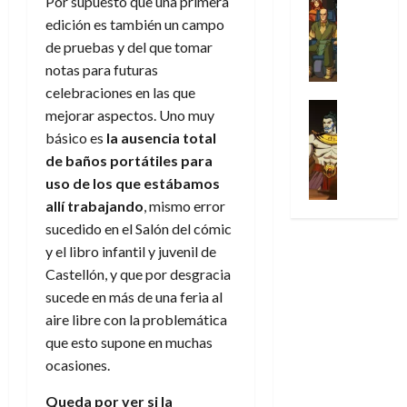
Por supuesto que una primera
l
s
Cómic
:
n
de
i
i
julio
edición es también un campo
Series
t
s
p
h
2026
p
c
de
X
u
de pruebas y del que tomar
o
r
o
ó
c
2026
0
-
r
:
i
notas para futuras
m
a
i
M
0
a
e
m
e
celebraciones en las que
l
ó
e
p
l
e
Series
n
D
n
mejorar aspectos. Uno muy
n
Análisis
o
o
r
a
o
d
básico es
la ausencia total
’
Cómic
p
p
a
j
c
e
de baños portátiles para
X
9
c
t
s
e
t
M
-
7
uso de los que estábamos
o
i
i
a
o
a
M
(
allí trabajando
, mismo error
n
m
m
u
r
r
e
2
q
i
p
sucedido en el Salón del cómic
n
E
v
n
×
u
s
r
a
y el libro infantil y juvenil de
x
e
’
4
i
m
e
l
t
Castellón, y que por desgracia
l
9
)
s
o
s
e
r
sucede en más de una feria al
7
:
t
y
i
y
a
30
aire libre con la problemática
(
A
ó
l
o
e
ñ
de
2
que esto supone en muchas
p
l
a
n
n
o
julio
×
o
ocasiones.
a
a
e
d
de
3
c
f
m
s
a
2026
29
)
Queda por ver si la
a
i