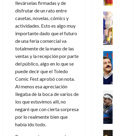
e
m
a
2026
j
o
r
llevárselas firmadas y de
l
l
e
s
o
s
e
disfrutar de un rato entre
23
0
k
e
j
o
Juguetes
r
(
de
casetas, novelas, cómics y
H
x
Análisis
o
c
v
p
julio
5
actividades. Esto es algo muy
o
Series
p
r
u
i
a
de
de
P
g
importante dado que el futuro
e
d
l
l
2026
r
agosto
l
a
r
e
t
de una feria comercial va
l
t
de
a
0
n
i
l
a
2026
totalmente de la mano de las
a
e
y
e
m
o
Series
s
n
1
ventas y la recepción por parte
0
m
n
Cine
e
e
d
o
)
del público, algo en lo que se
o
Misceláne
P
n
s
e
d
puede decir que el Toledo
C
b
l
t
p
l
e
7
u
i
Comic Fest aprobó con nota.
a
o
e
a
M
de
a
l
y
Al menos esa apreciación
q
r
c
a
agosto
n
y
m
Crítica
u
a
llegaba de la boca de varios de
i
de
r
d
W
Series
o
e
d
e
2026
los que estuvimos allí, no
v
o
T
W
b
a
o
n
e
negaré que con cierta sorpresa
l
0
e
E
i
n
c
l
por lo realmente bien que
a
d
R
l
t
i
30
había ido todo.
c
L
a
:
i
a
de
31
u
a
w
u
Análisis
c
julio
f
de