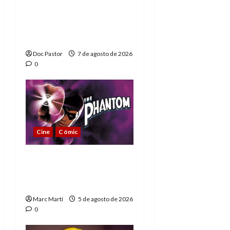
A mí me gusta La Liga
de los Hombres
Extraordinarios (parte
1)
Doc Pastor
7 de agosto de 2026
0
Cine
Cómic
The Phantom, 90 años
del héroe que nunca
muere
Marc Martí
5 de agosto de 2026
0