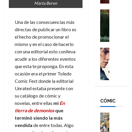
Marta Beren
a
d
s
o
n
e
H
Cine
s
:
r
Cómic
o
d
Una de las consecuencias más
Misceláne
B
-
m
e
V
directas de publicar un libro es
r
M
b
l
e
el hecho de promocionar el
a
a
r
h
n
n
n
mismo y en el caso de hacerlo
e
é
g
d
:
Cine
s
r
con una editorial esto conlleva
a
Crítica
N
B
E
o
acudir a los diferentes eventos
d
C
e
r
x
e
que esta te proponga. En esta
o
l
w
a
t
q
ocasión era el primer Toledo
r
e
D
n
r
u
Comic Fest donde la editorial
e
a
a
d
a
e
s
n
Unrated estaba presente con
y
N
o
n
:
e
,
e
su catálogo de cómic y
r
u
D
CÓMIC
r
m
w
d
novelas, entre ellas
mi
En
n
o
:
e
D
i
c
tierra de demonios
que
o
R
j
a
Cine
n
a
terminó siendo la más
m
e
Cómic
o
y
a
m
vendida
de entre todas. Algo
s
Literatura
s
r
,
r
u