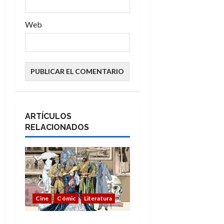
s
Web
ARTÍCULOS
RELACIONADOS
Cine
Cómic
Literatura