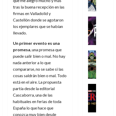
A
que me alegró mucho y más
d
c
d
m
i
e
m
a
a
tras la buena recepción en las
e
a
o
r
í
y
t
l
firmas en Valladolid y
d
s
e
m
o
e
o
Cine
u
Castellón donde se agotaron
(
e
c
v
Cómic
e
r
p
los ejemplares que se habían
5
g
T
u
e
s
a
a
de
llevado.
u
h
a
r
p
r
r
agosto
s
e
n
t
e
e
t
de
Un primer evento es una
t
P
d
i
r
s
2026
e
promesa
, una promesa que
a
h
o
c
Cómic
a
u
1
puede salir bien o mal. No hay
0
L
a
Reseña
l
a
d
n
)
nada anterior a lo que
L
a
n
a
l
o
a
a
L
t
compararse, no se sabe si las
n
,
c
7
t
i
o
o
f
cosas saldrán bien o mal. Todo
o
30
de
r
g
m
s
ó
m
está en el aire. La propuesta
de
agosto
a
a
,
t
Cine
r
julio
p
de
partía desde la editorial
g
Cómic
d
9
a
m
de
2026
l
Cascaborra, una de las
Crítica
e
e
0
l
2026
u
e
S
habituales en ferias de toda
0
d
l
a
g
l
j
0
p
España lo que hace que
i
o
ñ
i
a
a
i
a
s
conozca muy bien desde
o
a
r