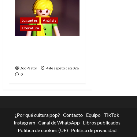
Juguetes
Análisis
Literatura
El principito de
Playmobil conquista
con su sencillez
Doc Pastor
4 de agosto de 2026
0
¿Por qué cultura pop?
Contacto
Equipo
TikTok
Instagram
Canal de WhatsApp
Libros publicados
Política de cookies (UE)
Política de privacidad