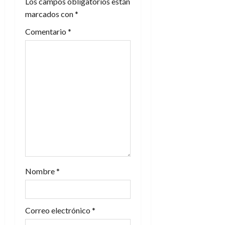
Los campos obligatorios están
ó
marcados con
*
n
Comentario
*
d
e
e
n
t
r
a
Nombre
*
d
Correo electrónico
*
a