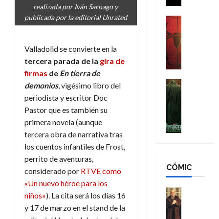
i
realizada por Iván Sarnago y
g
m
s
d
publicada por la editorial Unrated
a
,
H
Cine
e
Crítica
d
9
o
r
S
e
0
m
Valladolid se convierte en la
-
p
l
a
b
M
i
tercera parada de la
gira de
o
ñ
r
a
d
s
firmas
de
En tierra de
o
e
n
e
H
Cine
s
s
demonios
, vigésimo libro del
:
r
Cómic
o
d
E
periodista y escritor Doc
Misceláne
B
-
m
e
x
Pastor que es también su
V
r
M
b
l
t
primera novela (aunque
e
a
a
r
h
r
n
tercera obra de narrativa tras
n
n
e
é
a
g
d
los cuentos infantiles de Frost,
:
s
r
o
a
N
B
perrito de aventuras,
E
o
r
d
CÓMIC
e
r
x
e
d
considerado por
RTVE como
o
w
a
t
q
i
«Un nuevo héroe para los
r
D
n
r
Cine
u
n
niños»
). La cita será los días 16
e
a
d
Cómic
a
e
a
y 17 de marzo en el stand de la
s
Literatura
y
N
o
n
r