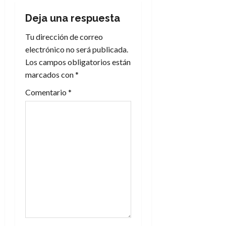
c
Deja una respuesta
i
Tu dirección de correo
electrónico no será publicada.
ó
Los campos obligatorios están
n
marcados con
*
Comentario
*
d
e
e
n
t
r
a