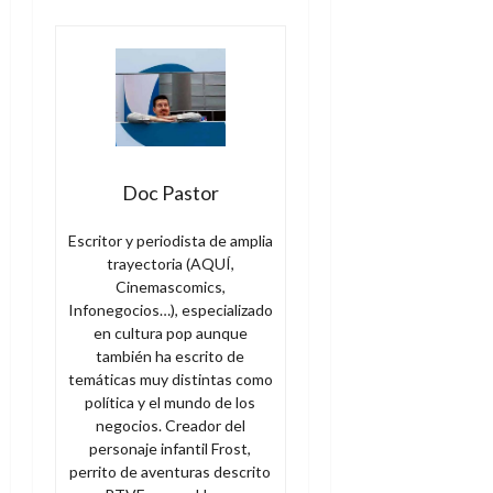
e
t
t
A
o
u
p
r
r
o
n
a
c
o
a
9
l
8
de
i
de
julio
Doc Pastor
p
julio
de
s
de
2026
Escritor y periodista de amplia
2026
i
trayectoria (AQUÍ,
0
s
0
Cinemascomics,
Infonegocios…), especializado
7
en cultura pop aunque
de
también ha escrito de
julio
temáticas muy distintas como
de
política y el mundo de los
2026
negocios. Creador del
personaje infantil Frost,
0
perrito de aventuras descrito