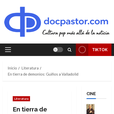
Saltar
al
contenido
TIKTOK
Menú
principal
Inicio
Literatura
En tierra de demonios: Guiños a Valladolid
CINE
Literatura
Cine
En tierra de
Cómic