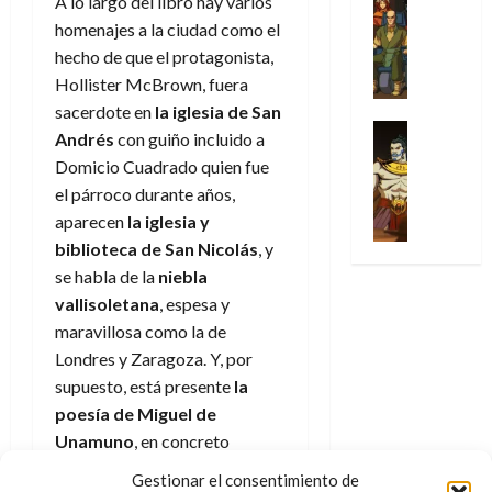
A lo largo del libro hay varios
l
s
Cómic
:
n
d
e
2026
v
homenajes a la ciudad como el
Series
t
s
p
h
o
n
e
X
0
u
hecho de que el protagonista,
o
r
o
c
l
-
r
:
i
Hollister McBrown, fuera
m
i
30
M
a
e
m
e
sacerdote en
la iglesia de San
a
de
31
e
p
l
e
Series
n
julio
f
Andrés
con guiño incluido a
de
n
Análisis
o
o
r
a
de
i
julio
Domicio Cuadrado quien fue
’
Cómic
p
p
a
2026
j
c
de
el párroco durante años,
X
9
c
t
s
e
c
2026
0
-
7
aparecen
la iglesia y
o
i
i
a
i
M
(
0
biblioteca de San Nicolás
, y
n
m
m
u
ó
e
2
q
i
p
se habla de la
niebla
n
n
n
×
u
s
r
a
vallisoletana
, espesa y
d
’
4
i
m
e
l
e
maravillosa como la de
9
)
s
o
s
e
M
Londres y Zaragoza. Y, por
7
:
t
y
i
y
a
supuesto, está presente
la
(
A
ó
l
o
e
r
2
poesía de Miguel de
p
l
a
n
n
v
×
o
Unamuno
, en concreto
a
a
e
d
e
3
c
f
m
“Castilla” (
Tú me levantas,
s
a
l
Gestionar el consentimiento de
)
a
i