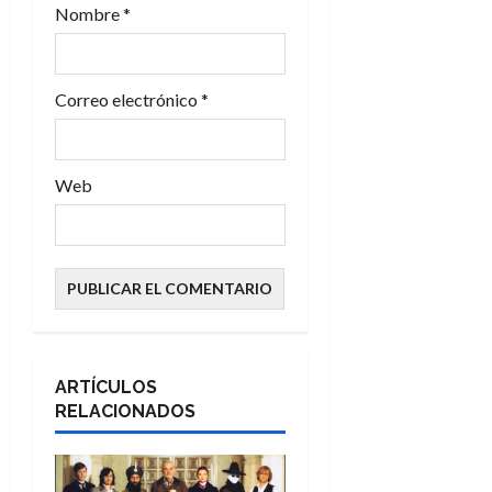
Nombre
*
d
a
Correo electrónico
*
s
Web
ARTÍCULOS
RELACIONADOS