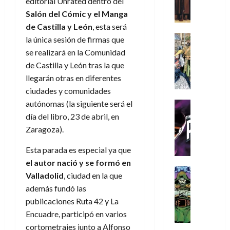
:
A
editorial Unrated dentro del
,
e
r
u
i
D
m
Salón del Cómic y el Manga
m
w
d
n
o
o
í
e
D
de Castilla y León
, esta será
i
c
s
o
m
j
a
Cine
n
a
la única sesión de firmas que
(
m
e
Cómic
o
y
a
m
p
se realizará en la Comunidad
s
g
Literatura
r
,
r
u
a
de Castilla y León tras la que
A
d
u
d
m
i
e
r
llegarán otras en diferentes
m
a
s
e
a
o
r
t
í
ciudades y comunidades
y
t
l
d
s
e
e
m
o
a
autónomas (la siguiente será el
o
Cine
u
(
2
e
c
L
Cómic
e
r
día del libro, 23 de abril, en
p
)
5
g
T
u
a
s
a
a
Zaragoza).
de
u
h
a
L
p
r
r
agosto
10
s
e
n
i
e
Esta parada es especial ya que
e
t
de
de
t
P
d
g
r
s
2026
el autor nació y se formó en
e
agosto
a
h
o
a
Cómic
a
u
1
de
Valladolid
, ciudad en la que
0
L
a
Reseña
l
d
d
n
2026
)
además fundó las
L
a
n
a
e
o
a
publicaciones Ruta 42 y La
0
a
L
t
n
l
c
7
t
Encuadre, participó en varios
i
o
o
o
o
30
de
r
g
m
s
s
cortometrajes junto a Alfonso
m
de