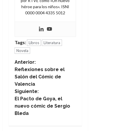
por RTVE como «Un nuevo
héroe para los niños». ISNI
0000 0004 4335 5012
Tags:
Libros
Literatura
Novela
N
Anterior:
Reflexiones sobre el
a
Salón del Cómic de
Valencia
v
Siguiente:
e
El Pacto de Goya, el
nuevo cómic de Sergio
g
Bleda
a