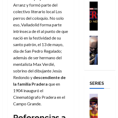
agosto
a
a
,
t
H
Cine
Arranz y formó parte del
julio
p
de
g
Cómic
d
9
a
o
de
2026
l
colectivo literario local Los
Crítica
e
e
0
l
m
2026
e
perros del coloquio. No solo
S
0
d
l
a
g
b
j
0
eso, Valladolid forma parte
p
i
o
ñ
i
r
a
i
intrínseca de él al punto de que
a
s
o
a
e
a
d
nació en la festividad de su
d
H
Cómic
s
d
s
v
e
Reseña
e
o
d
santo patrón, el 13 de mayo,
e
E
e
r
E
l
m
e
j
x
día de San Pedro Regalado;
n
-
l
D
b
l
a
t
t
además de ser hermano del
M
V
o
r
h
d
r
u
mentalista Max Verdié,
a
i
c
e
é
e
a
r
sobrino del dibujante Jesús
n
g
t
s
r
e
o
a
:
Redondo y
descendiente de
i
o
E
o
m
r
B
SERIES
l
la familia Pradera
que en
r
x
e
o
d
29
r
a
M
t
1904 inauguró el
q
c
i
de
a
n
u
r
Juguetes
u
i
n
Cinematógrafo Pradera en el
julio
n
t
Análisis
e
a
e
o
a
de
Campo Grande.
d
Series
e
r
o
n
n
r
2026
H
N
y
t
r
u
a
i
Referencias a
u
0
e