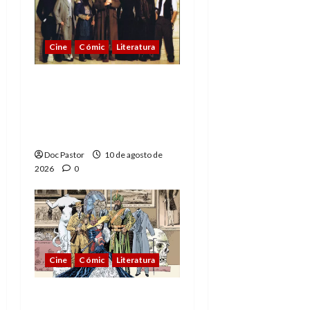
Cine
Cómic
Literatura
A mí me gusta La Liga
de los Hombres
Extraordinarios (parte
2)
Doc Pastor
10 de agosto de
2026
0
Cine
Cómic
Literatura
A mí me gusta La Liga