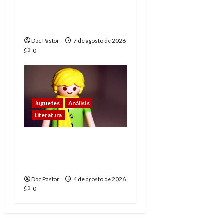
de los Hombres
Extraordinarios (parte
1)
Doc Pastor
7 de agosto de 2026
0
Juguetes
Análisis
Literatura
El principito de
Playmobil conquista
con su sencillez
Doc Pastor
4 de agosto de 2026
0