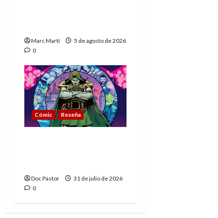
The Phantom, 90 años
del héroe que nunca
muere
Marc Martí
5 de agosto de 2026
0
Cómic
Reseña
La tragedia del Doctor
Muerte, el mejor
villano de Marvel
Doc Pastor
31 de julio de 2026
0