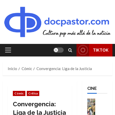
Saltar
al
contenido
TIKTOK
Menú
principal
Inicio
Cómic
Convergencia: Liga de la Justicia
CINE
Cómic
Crítica
Cine
Convergencia:
Cómic
Literatura
Liga de la Justicia