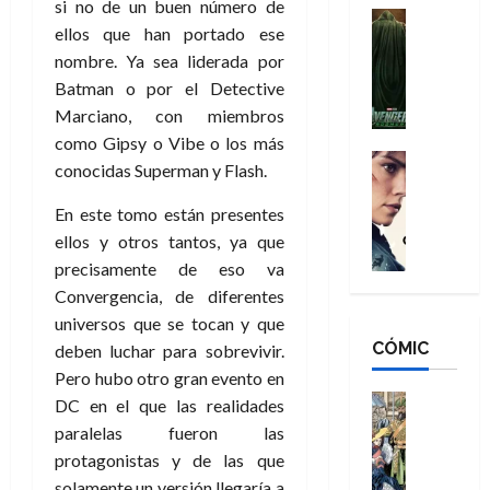
si no de un buen número de
n
e
H
Cine
s
ellos que han portado ese
:
r
Cómic
o
d
Misceláne
nombre. Ya sea liderada por
B
-
m
e
V
r
M
Batman o por el Detective
b
l
e
a
a
r
Marciano, con miembros
h
n
n
n
e
é
como Gipsy o Vibe o los más
g
d
:
Cine
s
r
conocidas Superman y Flash.
a
Crítica
N
B
E
o
d
C
e
r
x
e
En este tomo están presentes
o
l
w
a
t
q
ellos y otros tantos, ya que
r
e
D
n
r
u
precisamente de eso va
e
a
a
d
a
e
Convergencia, de diferentes
s
n
y
N
o
n
:
universos que se tocan y que
e
,
e
r
u
D
CÓMIC
r
deben luchar para sobrevivir.
m
w
d
n
o
:
e
D
Pero hubo otro gran evento en
i
c
o
R
j
a
Cine
n
a
DC en el que las realidades
m
e
Cómic
o
y
a
m
paralelas fueron las
s
Literatura
s
r
,
r
u
protagonistas y de las que
A
d
c
d
m
i
e
solamente un versión llegaría a
m