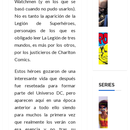
Watchmen (y en los que se
e
Reseña
e
o
d
e
p
e
r
basó cuando no pudo usarlos).
E
l
m
e
j
e
n
-
l
No es tanto la aparición de la
D
b
l
a
t
t
M
V
o
r
Legión de Superhéroes,
h
d
i
u
a
i
c
e
é
e
d
personajes de los que es
r
n
g
Cómic
t
s
r
e
a
obligado leer La Legión de tres
a
:
i
Reseña
o
E
o
m
p
mundos, es más por los otros,
D
B
l
r
x
e
o
e
29
por los justicieros de Charlton
o
r
a
M
t
q
c
r
de
c
Comics.
a
n
u
r
u
i
o
julio
t
n
t
e
a
e
o
f
de
Estos héroes gozaron de una
o
d
e
r
o
n
n
u
2026
interesante vida que después
r
N
y
t
r
u
a
n
SERIES
D
0
e
l
fue reseteada para formar
e
d
n
r
c
r
w
a
parte del Universo DC, pero
,
i
c
i
o
D
s
Juguetes
e
n
a
aparecen aquí en una época
o
27
o
a
j
Análisis
l
a
m
n
anterior a todo ello siendo
de
Series
m
y
o
m
r
u
julio
a
para muchos la primera vez
H
,
,
y
e
i
de
e
l
que realmente los verán con
u
e
m
a
2026
j
o
r
l
esa esencia y no tras su
l
e