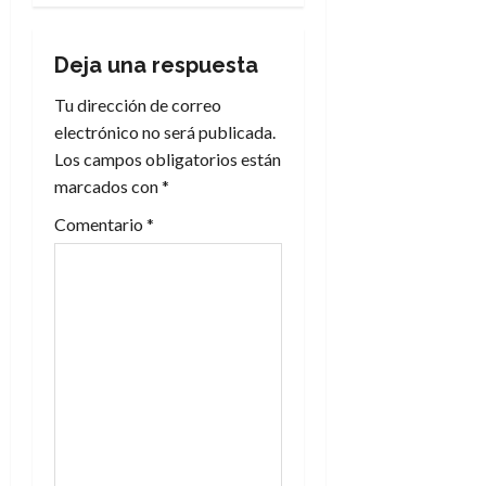
a
Deja una respuesta
c
Tu dirección de correo
i
electrónico no será publicada.
Los campos obligatorios están
ó
marcados con
*
n
Comentario
*
d
e
e
n
t