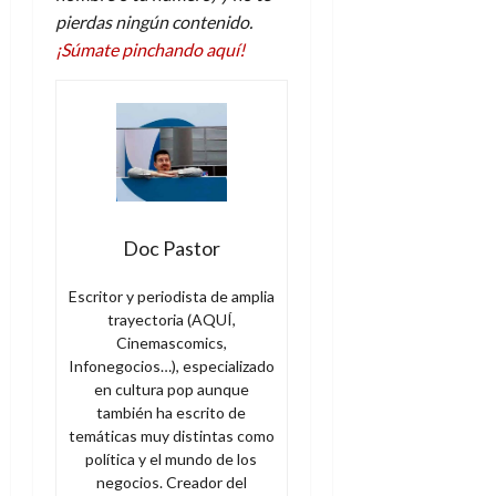
A
o
u
pierdas ningún contenido.
p
r
r
¡Súmate pinchando aquí!
o
n
a
c
o
a
9
l
8
de
i
de
julio
p
julio
de
s
de
2026
2026
i
0
Doc Pastor
s
0
Escritor y periodista de amplia
7
trayectoria (AQUÍ,
de
Cinemascomics,
julio
Infonegocios…), especializado
de
en cultura pop aunque
2026
también ha escrito de
0
temáticas muy distintas como
política y el mundo de los
negocios. Creador del