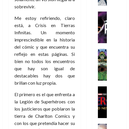
a
a
e
a
o
r
í
sobrevivir.
y
t
l
d
s
e
m
o
e
o
Cine
u
(
Me estoy refiriendo, claro
e
c
v
Cómic
e
r
p
5
g
está, a Crisis en Tierras
T
u
e
s
a
a
de
u
h
a
r
Infinitas. Un momento
p
r
r
agosto
s
e
n
t
e
imprescindible en la historia
e
t
de
t
P
d
i
r
s
2026
del cómic y que encuentra su
e
a
h
o
c
Cómic
a
u
1
reflejo en estas páginas. Si
0
L
a
Reseña
l
a
d
n
)
bien no todos los encuentros
L
a
n
a
l
o
a
que hay son igual de
a
L
t
n
,
c
7
t
destacables hay dos que
i
o
o
f
o
30
de
r
g
m
s
brillan con luz propia.
ó
m
de
agosto
a
a
,
t
Cine
r
julio
p
de
El primero es el que enfrenta a
g
Cómic
d
9
a
m
de
2026
l
Crítica
e
e
0
la Legión de Superhéroes con
l
2026
u
e
S
0
d
l
a
g
l
los justicieros que poblaron la
j
0
p
i
o
ñ
i
a
a
tierra de Charlton Comics y
i
a
s
o
a
r
a
con los que pretendía hacer su
d
d
H
Cómic
s
d
e
v