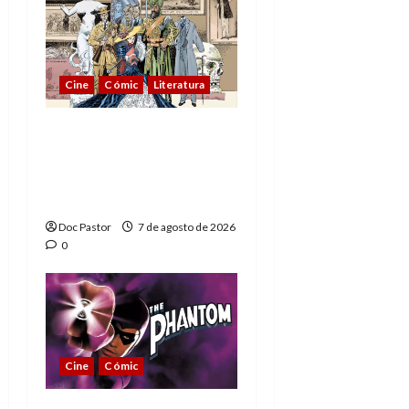
Cine
Cómic
Literatura
A mí me gusta La Liga
de los Hombres
Extraordinarios (parte
1)
Doc Pastor
7 de agosto de 2026
0
Cine
Cómic