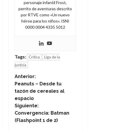
personaje infantil Frost,
perrito de aventuras descrito
por RTVE como «Un nuevo
héroe para los niños». ISNI
0000 0004 4335 5012
Tags:
Crítica
Liga de la
justicia
N
Anterior:
Peanuts – Desde tu
a
tazón de cereales al
espacio
v
Siguiente:
e
Convergencia: Batman
(Flashpoint 1 de 2)
g