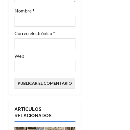
r
a
Nombre
*
d
Correo electrónico
*
a
s
Web
ARTÍCULOS
RELACIONADOS