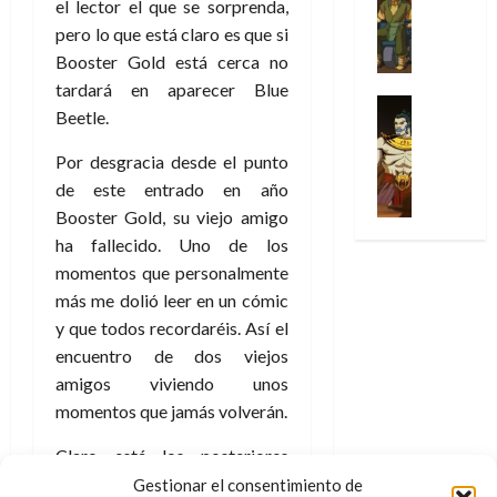
Series
t
el lector el que se sorprenda,
s
p
h
2026
p
c
de
X
u
o
r
pero lo que está claro es que si
o
ó
c
2026
0
-
r
:
i
m
Booster Gold está cerca no
a
i
M
0
a
e
m
e
l
ó
tardará en aparecer Blue
e
p
l
e
Series
n
D
n
Beetle.
n
Análisis
o
o
r
a
o
d
’
Cómic
p
p
a
j
c
Por desgracia desde el punto
e
X
9
c
t
s
e
t
M
de este entrado en año
-
7
o
i
i
a
o
a
Booster Gold, su viejo amigo
M
(
n
m
m
u
r
r
e
ha fallecido. Uno de los
2
q
i
p
n
E
v
n
×
momentos que personalmente
u
s
r
a
x
e
’
4
i
m
más me dolió leer en un cómic
e
l
t
l
9
)
s
o
s
e
y que todos recordaréis. Así el
r
7
:
t
y
i
y
a
encuentro de dos viejos
30
(
A
ó
l
o
e
ñ
amigos viviendo unos
de
2
p
l
a
n
n
o
julio
momentos que jamás volverán.
×
o
a
a
e
d
de
3
c
f
m
s
a
2026
Claro está los posteriores
29
)
a
i
a
d
d
de
enfrentamientos son también
Gestionar el consentimiento de
:
0
l
n
b
e