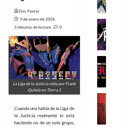
A
m
Doc Pastor
í
3 de enero de 2016
m
Cine
e
Cómic
3 minutos de lectura
0
g
T
u
h
s
e
t
P
a
h
Cine
L
a
Cómic
Crítica
a
n
S
L
t
p
i
o
La Liga de la Justicia vista por Frank
i
g
m
Quitely en Tierra 2
d
a
,
Cine
e
Crítica
d
9
r
S
e
0
Cuando uno habla de la Liga de
-
p
l
a
la Justicia realmente lo está
M
i
o
ñ
haciendo no de un solo grupo,
a
d
s
o