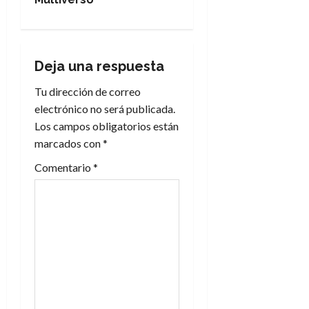
g
a
Deja una respuesta
c
Tu dirección de correo
i
electrónico no será publicada.
Los campos obligatorios están
ó
marcados con
*
n
Comentario
*
d
e
e
n
t