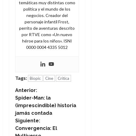
temáticas muy distintas como
política y el mundo de los
negocios. Creador del
personaje infantil Frost,
perrito de aventuras descrito
por RTVE como «Un nuevo
héroe para los niños». ISNI
0000 0004 4335 5012
Tags:
Biopic
Cine
Crítica
N
Anterior:
Spider-Man: la
a
(imprescindible) historia
jamás contada
v
Siguiente:
e
Convergencia: El
Multiverso