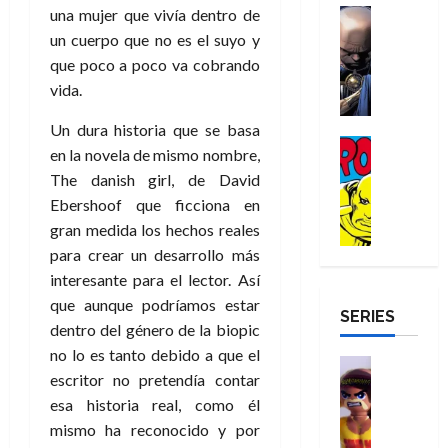
a
d
d
una mujer que vivía dentro de
H
Cómic
s
d
e
v
e
Reseña
e
o
d
e
un cuerpo que no es el suyo y
p
e
r
E
l
m
e
j
e
que poco a poco va cobrando
n
-
l
D
b
l
a
t
t
vida.
M
V
o
r
h
d
i
u
a
i
c
e
é
e
d
Un dura historia que se basa
r
n
g
Cómic
t
s
r
e
a
a
en la novela de mismo nombre,
:
i
Reseña
o
E
o
m
p
The danish girl, de David
D
B
l
r
x
e
o
e
29
Ebershoof que ficciona en
o
r
a
M
t
q
c
r
de
c
a
gran medida los hechos reales
n
u
r
u
i
o
julio
t
n
t
para crear un desarrollo más
e
a
e
o
f
de
o
d
e
r
o
interesante para el lector. Así
n
n
u
2026
r
N
y
t
r
u
a
n
que aunque podríamos estar
SERIES
D
0
e
l
e
d
n
r
c
dentro del género de la biopic
r
w
a
,
i
c
i
no lo es tanto debido a que el
o
D
s
Juguetes
e
n
a
o
27
escritor no pretendía contar
o
a
j
Análisis
l
a
m
n
de
Series
m
esa historia real, como él
y
o
m
r
u
julio
a
H
,
,
y
mismo ha reconocido y por
e
i
de
e
l
u