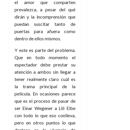
e
el amor que comparten
t
t
A
o
prevalezca, a pesar del qué
u
p
r
dirán y la incomprensión que
r
o
n
a
puedan suscitar tanto de
c
o
puertas para afuera como
a
9
dentro de ellos mismos.
l
8
de
i
de
julio
Y este es parte del problema.
p
julio
de
Que en todo momento el
s
de
2026
espectador debe prestar su
2026
i
0
atención a ambos sin llegar a
s
0
tener realmente claro cuál es
la trama principal de la
7
de
película. En ocasiones parece
julio
que es el proceso de pasar de
de
ser Einar Wegener a Lili Elbe
2026
con todo lo que eso conlleva,
0
pero en otros puntos lo que
destaca es la vivencia de