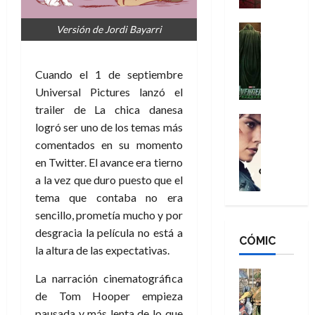
a
d
s
o
n
e
H
Cine
s
Versión de Jordi Bayarri
:
r
Cómic
o
d
Misceláne
B
-
m
e
V
r
M
Cuando el 1 de septiembre
b
l
e
a
a
r
h
Universal Pictures lanzó el
n
n
n
e
é
trailer de La chica danesa
g
d
:
Cine
s
r
logró ser uno de los temas más
a
Crítica
N
B
E
o
comentados en su momento
d
C
e
r
x
e
en Twitter. El avance era tierno
o
l
w
a
t
q
r
e
a la vez que duro puesto que el
D
n
r
u
e
a
a
d
tema que contaba no era
a
e
s
n
y
N
o
sencillo, prometía mucho y por
n
:
e
,
e
r
u
desgracia la película no está a
D
CÓMIC
r
m
w
d
n
la altura de las expectativas.
o
:
e
D
i
c
o
R
j
a
Cine
n
a
La narración cinematográfica
m
e
Cómic
o
y
a
m
de Tom Hooper empieza
s
Literatura
s
r
,
r
u
pausada y más lenta de lo que