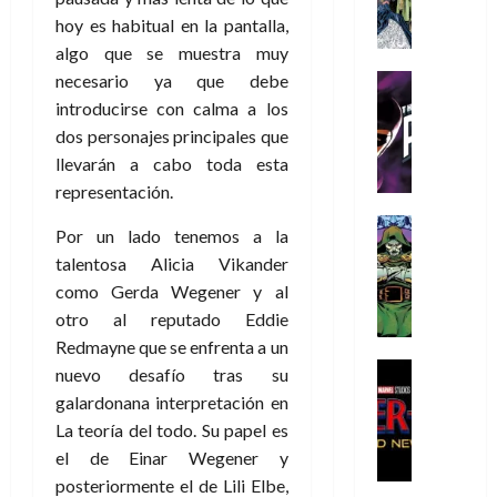
A
d
c
d
m
i
e
hoy es habitual en la pantalla,
m
a
a
e
a
o
r
í
y
algo que se muestra muy
t
l
d
s
e
m
o
e
necesario ya que debe
o
Cine
u
(
e
c
v
Cómic
e
r
introducirse con calma a los
p
5
g
T
u
e
s
a
a
dos personajes principales que
de
u
h
a
r
p
r
r
agosto
llevarán a cabo toda esta
s
e
n
t
e
e
t
de
representación.
t
P
d
i
r
s
2026
e
a
h
o
c
Cómic
a
u
1
Por un lado tenemos a la
0
L
a
Reseña
l
a
d
n
)
talentosa Alicia Vikander
L
a
n
a
l
o
a
como Gerda Wegener y al
a
L
t
n
,
c
7
t
i
otro al reputado Eddie
o
o
f
o
30
de
r
g
m
s
ó
Redmayne que se enfrenta a un
m
de
agosto
a
a
,
t
Cine
r
nuevo desafío tras su
julio
p
de
g
Cómic
d
9
a
m
de
2026
l
galardonana interpretación en
Crítica
e
e
0
l
2026
u
e
La teoría del todo. Su papel es
S
0
d
l
a
g
l
j
0
el de Einar Wegener y
p
i
o
ñ
i
a
a
i
posteriormente el de Lili Elbe,
a
s
o
a
r