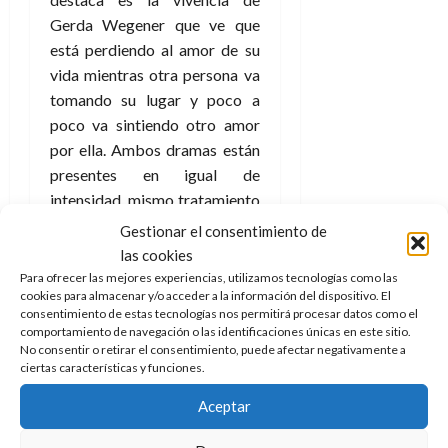
Gerda Wegener que ve que
está perdiendo al amor de su
vida mientras otra persona va
tomando su lugar y poco a
poco va sintiendo otro amor
por ella. Ambos dramas están
presentes en igual de
intensidad, mismo tratamiento
y no dejan espacio al uno al
Gestionar el consentimiento de
otro, el público no puede
las cookies
descansar para que repose en
Para ofrecer las mejores experiencias, utilizamos tecnologías como las
cookies para almacenar y/o acceder a la información del dispositivo. El
su mente y esto hace mella en
consentimiento de estas tecnologías nos permitirá procesar datos como el
la calidad de la película.
comportamiento de navegación o las identificaciones únicas en este sitio.
No consentir o retirar el consentimiento, puede afectar negativamente a
Si bien hay que alabar la
ciertas características y funciones.
interpretación que brindan
Aceptar
ellos dos. Primero Eddie
Redmayne que tenía un muy