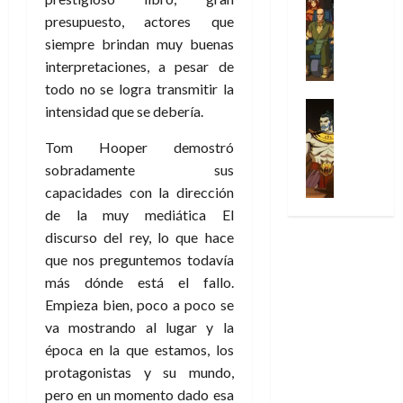
l
s
Cómic
:
n
de
i
i
julio
presupuesto, actores que
Series
t
s
p
h
2026
p
c
de
X
siempre brindan muy buenas
u
o
r
o
ó
c
2026
0
-
r
interpretaciones, a pesar de
:
i
m
a
i
M
0
a
e
m
todo no se logra transmitir la
e
l
ó
e
p
l
e
Series
n
intensidad que se debería.
D
n
n
Análisis
o
o
r
a
o
d
’
Cómic
p
p
a
Tom Hooper demostró
j
c
e
X
9
c
t
s
e
sobradamente sus
t
M
-
7
o
i
i
a
o
capacidades con la dirección
a
M
(
n
m
m
u
r
r
de la muy mediática El
e
2
q
i
p
n
E
v
discurso del rey, lo que hace
n
×
u
s
r
a
x
e
’
que nos preguntemos todavía
4
i
m
e
l
t
l
9
)
más dónde está el fallo.
s
o
s
e
r
7
:
t
y
Empieza bien, poco a poco se
i
y
a
30
(
A
ó
l
o
e
va mostrando al lugar y la
ñ
de
2
p
l
a
n
n
o
época en la que estamos, los
julio
×
o
a
a
e
d
de
protagonistas y su mundo,
3
c
f
m
s
a
2026
29
pero en un momento dado esa
)
a
i