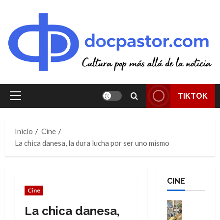
Saltar
al
contenido
TIKTOK
Menú
principal
Inicio
Cine
La chica danesa, la dura lucha por ser uno mismo
CINE
Cine
Cine
La chica danesa,
Cómic