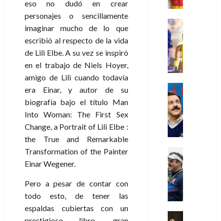
e
m
a
2026
j
eso no dudó en crear
o
r
l
l
e
s
o
s
e
personajes o sencillamente
23
0
k
e
j
o
Juguetes
r
(
imaginar mucho de lo que
de
H
x
Análisis
o
c
v
p
julio
5
escribió al respecto de la vida
o
Series
p
r
u
i
a
de
de
P
de Lili Elbe. A su vez se inspiró
g
e
d
l
l
2026
r
agosto
l
a
en el trabajo de Niels Hoyer,
r
e
t
l
t
de
a
0
n
i
l
a
amigo de Lili cuando todavía
2026
a
e
y
e
m
o
Series
s
era Einar, y autor de su
n
1
0
m
n
Cine
e
e
d
o
)
biografía bajo el título Man
o
Misceláne
P
n
s
e
d
Into Woman: The First Sex
C
b
l
t
p
l
e
7
Change, a Portrait of Lili Elbe :
u
i
a
o
e
a
M
de
a
l
the True and Remarkable
y
q
r
c
a
agosto
n
y
m
Transformation of the Painter
Crítica
u
a
i
de
r
d
W
Series
o
e
d
Einar Wegener.
e
2026
v
o
T
W
b
a
o
n
e
l
0
e
E
i
Pero a pesar de contar con
n
c
l
a
d
R
l
t
todo esto, de tener las
i
30
c
L
a
:
i
a
espaldas cubiertas con un
de
31
u
a
w
u
Análisis
c
julio
f
prestigioso libro, gran
de