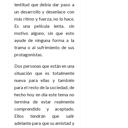
a
d
d
de
:
lentitud que debía dar paso a
0
l
n
b
e
e
julio
e
i
un desarrollo y desenlace con
a
i
l
l
de
l
p
l
más ritmo y fuerza, no lo hace.
l
a
2026
a
o
s
d
i
l
Es una película lenta, sin
W
0
r
i
e
d
í
W
motivo alguno, sin que esto
i
s
l
a
n
E
ayude de ninguna forma a la
g
y
M
d
e
trama o al sufrimiento de sus
e
s
u
c
a
6
protagonistas.
n
u
n
o
de
y
p
d
m
agosto
3
Dos personas que están en una
e
u
i
o
de
de
situación que es totalmente
l
n
a
2026
c
agosto
d
nueva para ellas y también
t
l
de
o
0
e
o
para el resto de la sociedad, de
2026
n
s
d
t
hecho hoy en día este tema no
20
0
t
e
r
de
termina de estar realmente
i
n
julio
a
comprendido y aceptado.
n
o
de
c
Ellos tendrán que salir
o
r
2026
u
adelante para que su amistad y
d
e
l
0