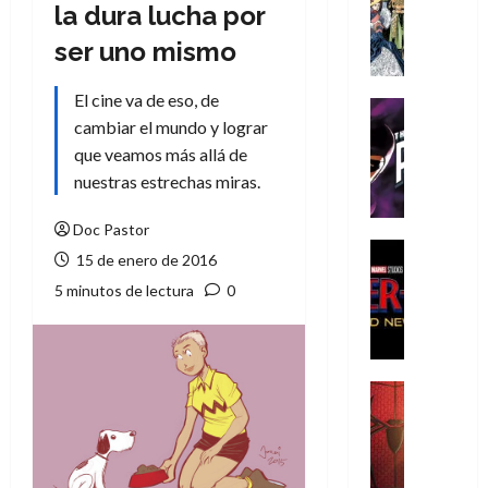
Literatura
la dura lucha por
A
ser uno mismo
m
í
El cine va de eso, de
m
Cine
e
cambiar el mundo y lograr
Cómic
g
T
que veamos más allá de
u
h
nuestras estrechas miras.
s
e
t
P
Doc Pastor
a
h
Cine
15 de enero de 2016
L
a
Cómic
5 minutos de lectura
0
Crítica
a
n
S
L
t
p
i
o
i
g
m
d
a
,
Cine
e
Crítica
d
9
r
S
e
0
-
p
l
a
M
i
o
ñ