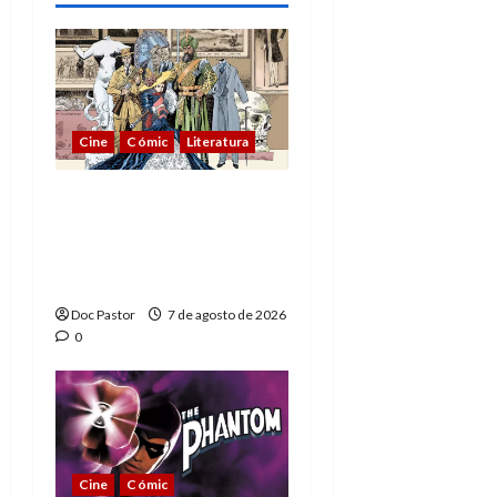
Cine
Cómic
Literatura
A mí me gusta La Liga
de los Hombres
Extraordinarios (parte
1)
Doc Pastor
7 de agosto de 2026
0
Cine
Cómic