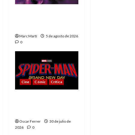
The Phantom, 90 años
del héroe que nunca
muere
Marc Martí
5 de agosto de 2026
0
Cine
Cómic
Crítica
Spider-Man: Brand New
Day, mejor de lo
esperado
Oscar Ferrer
30 de julio de
2026
0