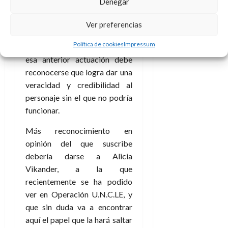
Denegar
alto listón tras ser Stephen
Hawking y del que se esperan
Ver preferencias
grandes cosas en un futuro,
Política de cookies
Impressum
aunque no esté ala altura de
esa anterior actuación debe
reconocerse que logra dar una
veracidad y credibilidad al
personaje sin el que no podría
funcionar.
Más reconocimiento en
opinión del que suscribe
debería darse a Alicia
Vikander, a la que
recientemente se ha podido
ver en Operación U.N.C.LE, y
que sin duda va a encontrar
aquí el papel que la hará saltar