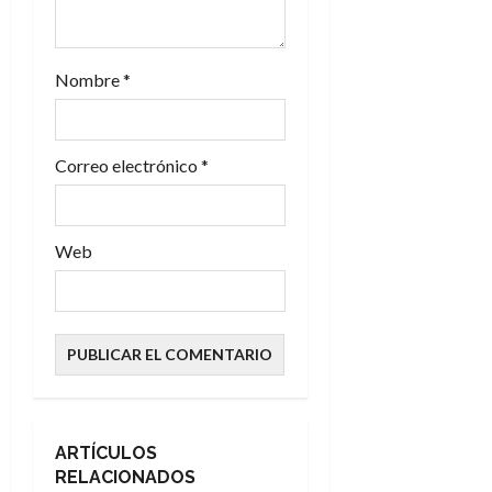
r
a
Nombre
*
d
Correo electrónico
*
a
s
Web
ARTÍCULOS
RELACIONADOS