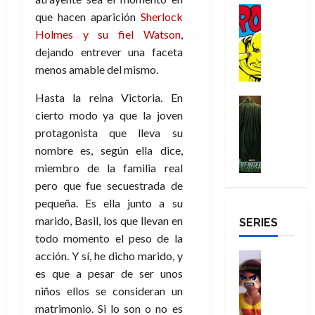
r
n
g
Cómic
t
p
r
e
a
que hacen aparición
Sherlock
a
:
i
Reseña
o
e
o
m
p
Holmes y su fiel Watson
,
D
B
l
r
c
e
o
e
29
dejando entrever una faceta
o
r
a
M
t
q
c
r
de
c
menos amable del mismo.
a
n
u
a
u
i
o
julio
t
n
t
e
c
e
o
f
de
Hasta la reina Victoria. En
o
d
e
Cine
r
u
n
n
u
2026
cierto modo ya que la joven
r
Cómic
N
y
t
l
u
a
n
Misceláne
D
0
e
l
protagonista que lleva su
e
a
n
r
c
V
r
w
a
nombre es, según ella dice,
,
r
c
i
e
o
D
s
e
e
a
miembro de la familia real
o
27
n
o
a
j
l
p
m
n
pero que fue secuestrada de
de
g
m
y
o
m
o
u
julio
a
pequeña. Es ella junto a su
a
,
,
y
e
de
p
e
l
d
marido, Basil, los que llevan en
SERIES
e
m
a
2026
j
e
r
o
todo momento el peso de la
l
e
s
o
y
e
23
r
0
e
j
acción. Y sí, he dicho marido, y
o
Juguetes
r
a
de
e
x
Análisis
o
c
es que a pesar de ser unos
v
julio
5
s
Series
p
r
u
i
niños ellos se consideran un
de
de
22
:
H
e
d
l
l
2026
agosto
matrimonio. Si lo son o no es
de
D
u