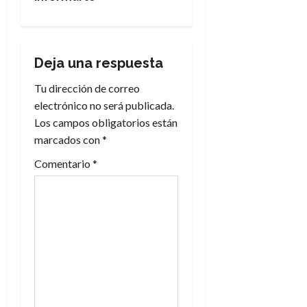
e
g
a
Deja una respuesta
c
Tu dirección de correo
electrónico no será publicada.
i
Los campos obligatorios están
marcados con
*
ó
Comentario
*
n
d
e
e
n