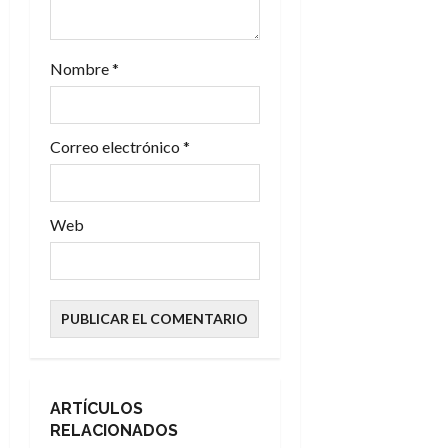
t
r
Nombre
*
a
d
Correo electrónico
*
a
s
Web
ARTÍCULOS
RELACIONADOS