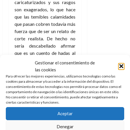
caricaturizados y sus rasgos
e
t
t
A
o
son exagerados, lo que hace
u
p
r
que las temibles calamidades
r
o
n
a
que pasan cobren todavía más
c
o
fuerza que de ser un relato de
a
9
corte realista. De hecho no
l
8
de
sería descabellado afirmar
i
de
julio
que es un cuento de hadas al
p
julio
de
s
de
que le faltan las hadas pero no
2026
Gestionar el consentimiento de
2026
i
las brujas.
las cookies
0
s
0
Para ofrecer las mejores experiencias, utilizamos tecnologías como las
Mención aparte merece el
cookies para almacenar y/o acceder a la información del dispositivo. El
inteligente guión que
7
consentimiento de estas tecnologías nos permitirá procesar datos como el
comportamiento de navegación o las identificaciones únicas en este sitio.
de
construye unos personajes
No consentir o retirar el consentimiento, puede afectar negativamente a
julio
llenos de matices y juego
ciertas características y funciones.
de
acertadamente con sus
2026
Aceptar
debilidades para hacerles
0
totalmente humano. Destaca
Denegar
entre ellos la propia Londres,