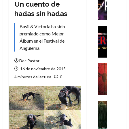
T
Un cuento de
h
hadas sin hadas
e
P
Basil & Victoria ha sido
h
Cine
premiado como Mejor
a
Cómic
Crítica
n
Álbum en el Festival de
S
t
Angulema.
p
o
i
m
Doc Pastor
d
,
Cine
16 de noviembre de 2015
e
Crítica
9
4 minutos de lectura
0
r
S
0
-
p
a
M
i
ñ
a
d
o
n
e
Cine
s
:
r
Cómic
d
Misceláne
B
-
e
V
r
M
l
e
a
a