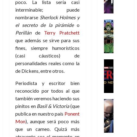
h
h
a
r
poco. La lista sería casi
p
r
agosto
r
e
n
t
e
interminable; puede
e
de
i
P
d
i
r
s
2026
nombrarse
Sherlock Holmes y
s
h
o
c
Cómic
a
u
el secreto de la pirámide
o
0
t
a
Reseña
l
a
d
n
Perillán
de
Terry Pratchett
L
o
n
a
l
o
a
que además se sirve para sus
a
p
t
n
,
c
t
fines, siempre humorísticos
h
o
o
f
o
30
r
e
m
s
(casi cáusticos) de
ó
m
de
a
r
,
t
Cine
r
personalidades reales como la
julio
p
g
Cómic
N
9
a
m
de
l
de Dickens, entre otros.
Crítica
e
o
0
l
2026
u
e
S
d
l
a
g
l
Periodista y escritor bien
j
0
p
i
a
ñ
i
a
a
reconocido por todos al que
i
a
n
o
a
r
a
también veremos haciendo sus
d
d
Cómic
,
s
d
e
v
pinitos en
Basil & Victoria
(que
e
Reseña
e
u
d
e
p
e
r
publica en nuestro país
Ponent
E
l
n
e
j
e
n
-
l
Mon
), aunque será poco más
D
a
l
a
t
t
M
V
o
que un cameo. Quizá más
e
h
d
i
u
a
i
c
s
é
e
d
atrayente sea el momento en