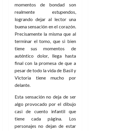
a
d
d
momentos de bondad son
:
l
n
b
e
e
27
e
i
realmente estupendos,
a
i
l
l
de
l
p
logrando dejar al lector una
l
l
a
a
julio
o
s
d
i
l
buena sensación en el corazón.
de
W
r
i
e
2026
d
í
W
Precisamente la misma que al
i
s
l
a
n
E
terminar el tomo, que si bien
0
g
y
M
d
e
tiene sus momentos de
e
s
u
c
a
6
auténtico dolor, llega hasta
n
u
n
o
de
y
final con la promesa de que a
p
d
m
agosto
3
e
u
pesar de todo la vida de Basil y
i
o
de
de
l
n
a
2026
c
Victoria tiene mucho por
agosto
d
t
l
de
o
delante.
0
e
o
2026
n
s
d
Esta sensación no deja de ser
t
20
0
t
e
r
de
algo provocado por el dibujo
i
n
julio
a
casi de cuento infantil que
n
o
de
c
tiene cada página. Los
o
r
2026
u
personajes no dejan de estar
d
e
l
0