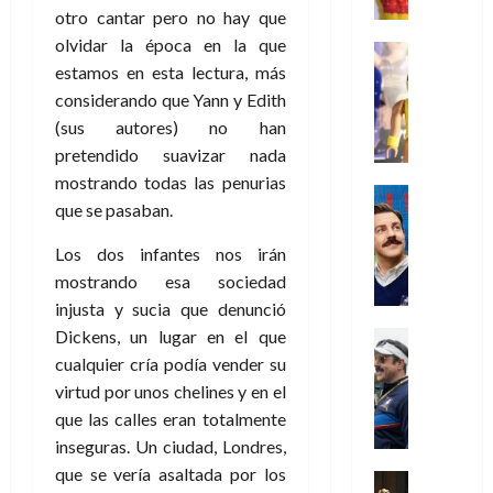
r
e
t
l
de
julio
otro cantar pero no hay que
o
l
0
i
l
a
2026
a
de
olvidar la época en la que
o
k
m
o
Juguetes
s
2026
n
0
m
H
estamos en esta lectura, más
Análisis
e
e
d
o
0
s
o
Series
n
considerando que Yann y Edith
s
e
d
P
d
g
t
p
l
(sus autores) no han
e
l
a
a
o
e
a
M
pretendido suavizar nada
a
y
n
q
r
c
a
mostrando todas las penurias
y
o
e
Series
u
a
i
r
que se pasaban.
m
c
n
Cine
e
d
e
v
o
Misceláne
u
P
a
o
n
e
Los dos infantes nos irán
C
b
a
l
n
c
l
mostrando esa sociedad
u
i
n
a
t
i
30
a
injusta y sucia que denunció
l
d
y
i
a
de
31
n
y
o
m
Dickens, un lugar en el que
Crítica
c
julio
f
de
d
W
Series
l
o
cualquier cría podía vender su
de
i
i
julio
o
T
W
a
b
2026
p
virtud por unos chelines y en el
c
de
l
e
E
n
i
ó
c
2026
que las calles eran totalmente
0
a
d
R
o
l
a
i
inseguras. Un ciudad, Londres,
c
L
0
a
s
:
l
ó
que se vería asaltada por los
u
a
w
t
u
Análisis
D
n