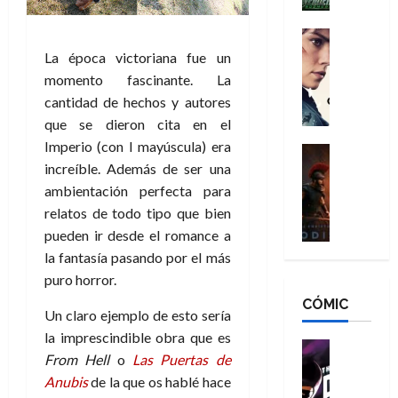
h
n
n
n
é
g
d
:
Cine
r
a
Crítica
N
B
La época victoriana fue un
o
d
C
e
r
e
momento fascinante. La
o
l
w
a
q
cantidad de hechos y autores
r
e
D
n
u
que se dieron cita en el
e
a
a
d
e
Imperio (con I mayúscula) era
s
n
y
Cine
N
n
:
increíble. Además de ser una
e
Crítica
,
e
u
L
D
r
ambientación perfecta para
m
w
n
a
o
:
e
D
relatos de todo tipo que bien
c
O
o
R
j
a
a
pueden ir desde el romance a
d
m
e
o
y
m
la fantasía pasando por el más
i
s
s
r
,
u
puro horror.
s
d
c
d
m
e
CÓMIC
e
a
a
e
a
r
Un claro ejemplo de esto sería
a
y
t
l
d
e
la imprescindible obra que es
d
o
e
o
Cine
u
From Hell
o
Las Puertas de
e
c
v
Cómic
e
r
5
Anubis
de la que os hablé hace
C
T
u
e
s
a
de