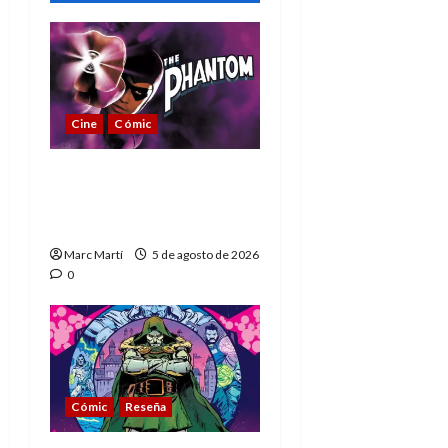
Cine
Cómic
The Phantom, 90 años
del héroe que nunca
muere
Marc Martí
5 de agosto de 2026
0
Cómic
Reseña