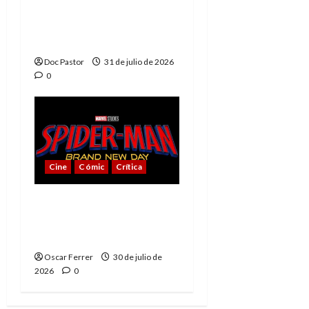
La tragedia del Doctor
Muerte, el mejor
villano de Marvel
Doc Pastor
31 de julio de 2026
0
Cine
Cómic
Crítica
Spider-Man: Brand New
Day, mejor de lo
esperado
Oscar Ferrer
30 de julio de
2026
0