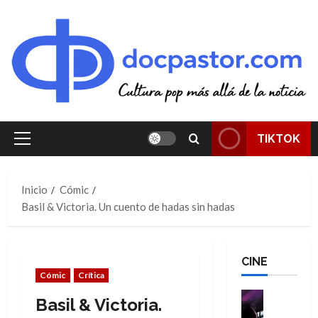
Saltar
al
contenido
TIKTOK
Menú
principal
Inicio
Cómic
Basil & Victoria. Un cuento de hadas sin hadas
CINE
Cómic
Crítica
Cine
Basil & Victoria.
Cómic