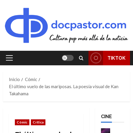
Saltar
al
contenido
TIKTOK
Menú
principal
Inicio
Cómic
El último vuelo de las mariposas. La poesía visual de Kan
Takahama
CINE
Cómic
Crítica
Cine