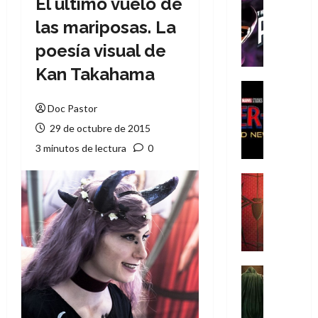
El último vuelo de
Cómic
T
las mariposas. La
h
poesía visual de
e
P
Kan Takahama
h
Cine
a
Cómic
Doc Pastor
Crítica
n
29 de octubre de 2015
S
t
p
o
3 minutos de lectura
0
i
m
d
,
Cine
e
Crítica
9
r
S
0
-
p
a
M
i
ñ
a
d
o
n
e
Cine
s
:
r
Cómic
d
Misceláne
B
-
e
V
r
M