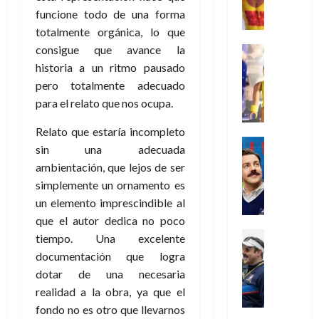
e
d
l
l
2026
agosto
de
funcione todo de una forma
D
u
r
e
t
l
de
julio
o
l
0
totalmente orgánica, lo que
i
l
a
2026
a
de
o
k
consigue que avance la
m
o
Juguetes
s
2026
n
0
m
H
Análisis
e
e
d
historia a un ritmo pausado
o
0
s
o
Series
n
s
e
pero totalmente adecuado
d
P
d
g
t
p
l
e
para el relato que nos ocupa.
l
a
a
o
e
a
M
a
y
n
q
r
c
Relato que estaría incompleto
a
y
o
e
Series
u
a
i
r
sin una adecuada
m
c
n
Cine
e
d
e
v
ambientación, que lejos de ser
o
Misceláne
u
P
a
o
n
e
C
simplemente un ornamento es
b
a
l
n
c
l
u
i
un elemento imprescindible al
n
a
t
i
30
a
l
d
y
que el autor dedica no poco
i
a
de
31
n
y
o
m
Crítica
c
tiempo. Una excelente
julio
f
de
d
W
Series
l
o
de
i
i
documentación que logra
julio
o
T
W
a
b
2026
p
c
de
dotar de una necesaria
l
e
E
n
i
ó
c
2026
0
realidad a la obra, ya que el
a
d
R
o
l
a
i
fondo no es otro que llevarnos
c
L
0
a
s
:
l
ó