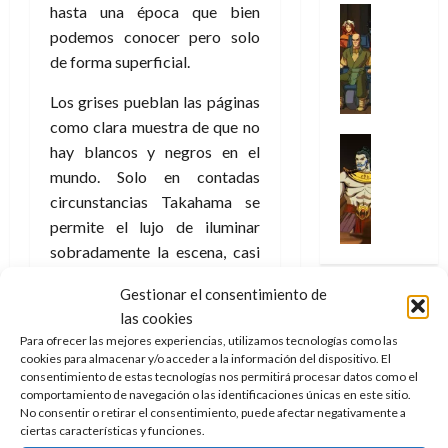
u
a
w
hasta una época que bien
t
u
Análisis
D
n
l
s
Cómic
:
a
n
podemos conocer pero solo
o
d
Series
t
s
p
l
h
de forma superficial.
c
e
X
u
o
r
g
o
t
M
-
r
:
i
i
m
Los grises pueblan las páginas
o
a
M
a
e
m
a
e
como clara muestra de que no
r
r
e
p
l
e
Series
d
n
E
hay blancos y negros en el
v
n
Análisis
o
o
r
e
a
x
e
mundo. Solo en contadas
’
Cómic
p
p
a
j
j
t
l
X
circunstancias Takahama se
9
c
t
s
a
e
r
-
7
permite el lujo de iluminar
o
i
i
d
a
a
30
M
(
n
sobradamente la escena, casi
m
m
e
u
ñ
de
e
2
q
i
p
parece que no hay espacio
e
n
o
julio
n
×
Gestionar el consentimiento de
u
s
r
m
a
para la luz en la vida de la
de
’
4
i
las cookies
m
e
o
l
2026
protagonista.
29
9
)
s
o
s
Para ofrecer las mejores experiencias, utilizamos tecnologías como las
c
e
de
7
:
0
cookies para almacenar y/o acceder a la información del dispositivo. El
t
y
i
i
y
Kan Takahama firma un
julio
(
consentimiento de estas tecnologías nos permitirá procesar datos como el
A
ó
l
o
o
e
de
cuento que podría ser de
comportamiento de navegación o las identificaciones únicas en este sitio.
2
p
l
a
n
n
n
2026
No consentir o retirar el consentimiento, puede afectar negativamente a
hadas de no ser por la oscura
×
o
a
a
e
a
d
ciertas características y funciones.
carga que lleva y la pesada
3
0
c