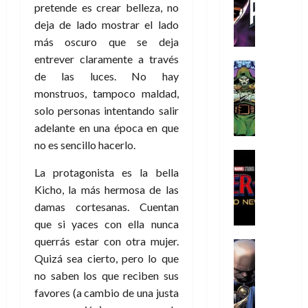
C
T
u
e
pretende es crear belleza, no
s
a
de
h
h
a
r
p
r
deja de lado mostrar el lado
agosto
r
e
n
t
e
e
de
más oscuro que se deja
i
P
d
i
r
s
2026
entrever claramente a través
s
h
o
c
Cómic
a
u
de las luces. No hay
0
t
a
Reseña
l
a
d
n
monstruos, tampoco maldad,
L
o
n
a
l
o
a
a
p
t
solo personas intentando salir
n
,
c
t
h
o
o
f
adelante en una época en que
o
30
r
e
m
s
ó
m
no es sencillo hacerlo.
de
a
r
,
t
Cine
r
julio
p
g
Cómic
N
9
a
m
La protagonista es la bella
de
l
Crítica
e
o
0
l
2026
u
Kicho, la más hermosa de las
e
S
d
l
a
g
l
j
damas cortesanas. Cuentan
0
p
i
a
ñ
i
a
a
que si yaces con ella nunca
i
a
n
o
a
r
a
querrás estar con otra mujer.
d
d
Cómic
,
s
d
e
v
e
Quizá sea cierto, pero lo que
Reseña
e
u
d
e
p
e
r
E
l
no saben los que reciben sus
n
e
j
e
n
-
l
D
a
l
a
favores (a cambio de una justa
t
t
M
V
o
e
h
d