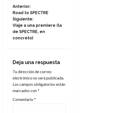
N
Anterior:
Road to SPECTRE
a
Siguiente:
Viaje a una premiere (la
v
de SPECTRE, en
e
concreto)
g
a
Deja una respuesta
c
Tu dirección de correo
electrónico no será publicada.
i
Los campos obligatorios están
marcados con
*
ó
Comentario
*
n