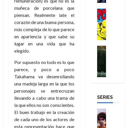
i
remuneración) es que no es la
u
a
i
c
s
é
e
d
r
muñeca de porcelana que
n
g
Cómic
t
p
r
e
a
a
piensan. Realmente late el
:
i
Reseña
o
e
o
m
p
corazón de una buena persona,
D
B
l
r
c
e
o
e
29
o
r
a
más compleja de lo que parece
M
t
q
c
r
de
c
a
n
en apariencia y que sabe su
u
a
u
i
o
julio
t
n
t
e
c
e
lugar en una vida que ha
o
f
de
o
d
e
Cine
r
u
n
n
u
2026
elegido.
r
Cómic
N
y
t
l
u
a
n
Misceláne
D
0
e
l
e
Por supuesto no todo es lo que
a
n
r
c
V
r
w
a
,
r
c
i
parece, y poco a poco
e
o
D
s
e
e
a
o
Takahama va desenrollando
27
n
o
a
j
l
p
m
n
de
una madeja larga en la que los
g
m
y
o
m
o
u
julio
a
a
personajes se entrecruzan
,
,
y
e
de
p
e
l
d
SERIES
e
llevando a cabo una trama de
m
a
2026
j
e
r
o
l
e
s
la que ellos no son conscientes.
o
y
e
23
r
0
e
j
o
Juguetes
r
El buen trabajo en la creación
a
de
e
x
Análisis
o
c
v
de cada uno de los actores de
julio
5
s
Series
p
r
u
i
de
de
esta representación hace que
22
:
H