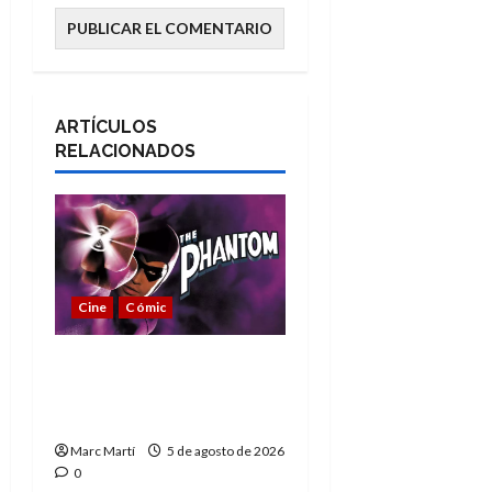
ARTÍCULOS
RELACIONADOS
Cine
Cómic
The Phantom, 90 años
del héroe que nunca
muere
Marc Martí
5 de agosto de 2026
0