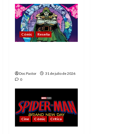
Cómic
Reseña
La tragedia del Doctor
Muerte, el mejor
villano de Marvel
Doc Pastor
31 de julio de 2026
0
Cine
Cómic
Crítica