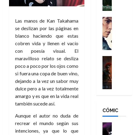
l
e
a
a
h
n
n
n
é
g
d
:
Cine
r
Las manos de Kan Takahama
a
Crítica
N
B
o
se deslizan por las páginas en
d
C
e
r
e
blanco haciendo que estas
o
l
w
a
q
cobren vida y llenen el vacío
r
e
D
n
u
con poesía visual. El
e
a
a
d
e
s
n
maravilloso relato se desliza
y
Cine
N
n
:
e
Crítica
,
e
poco a poco por los ojos como
u
L
D
r
m
w
si fuera una copa de buen vino,
n
a
o
:
e
D
c
dejando a la vez un sabor muy
O
o
R
j
a
a
dulce pero a la vez totalmente
d
m
e
o
y
m
amargo y es que en la vida real
i
s
s
r
,
u
también sucede así.
s
d
c
d
m
e
CÓMIC
e
a
a
e
a
r
Aunque el autor no duda de
a
y
t
l
d
e
recrear el mundo según sus
d
o
e
o
Cine
u
e
c
intenciones, ya que lo que
v
Cómic
e
r
5