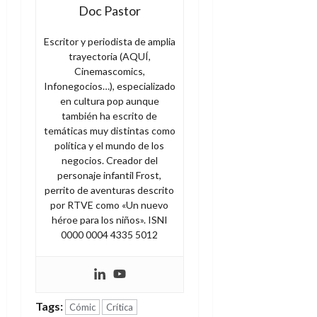
d
e
Doc Pastor
l
0
e
t
t
A
o
Escritor y periodista de amplia
u
p
r
trayectoria (AQUÍ,
r
o
n
Cinemascomics,
a
c
o
Infonegocios…), especializado
a
en cultura pop aunque
9
l
también ha escrito de
8
de
i
temáticas muy distintas como
de
julio
política y el mundo de los
p
julio
de
negocios. Creador del
s
de
2026
personaje infantil Frost,
2026
i
0
perrito de aventuras descrito
s
0
por RTVE como «Un nuevo
héroe para los niños». ISNI
7
0000 0004 4335 5012
de
julio
de
2026
Tags:
0
Cómic
Crítica