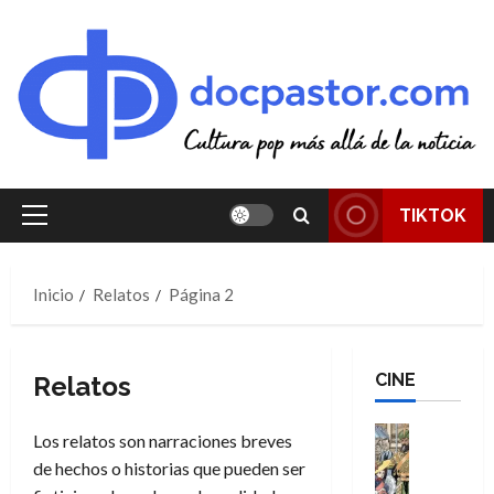
Saltar
al
contenido
TIKTOK
Menú
principal
Inicio
Relatos
Página 2
CINE
Relatos
Cine
Los relatos son narraciones breves
Cómic
de hechos o historias que pueden ser
Literatura