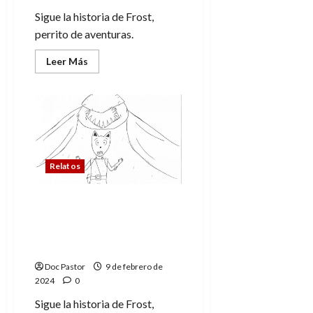
Sigue la historia de Frost,
perrito de aventuras.
Leer
Leer Más
más
acerca
de
Frost,
perrito
de
aventuras,
y
los
gargantúas
Relatos
del
mañana
(12)
Frost, perrito de
aventuras, y los
gargantúas del mañana
(11)
Doc Pastor
9 de febrero de
2024
0
Sigue la historia de Frost,