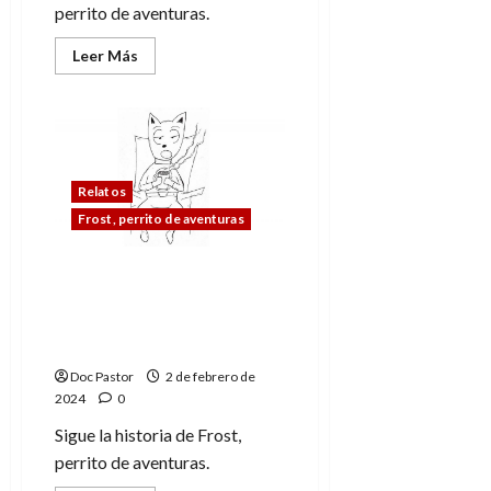
perrito de aventuras.
Leer
Leer Más
más
acerca
de
Frost,
perrito
de
aventuras,
y
los
Relatos
gargantúas
Frost, perrito de aventuras
del
mañana
(11)
Frost, perrito de
aventuras, y los
gargantúas del mañana
(10)
Doc Pastor
2 de febrero de
2024
0
Sigue la historia de Frost,
perrito de aventuras.