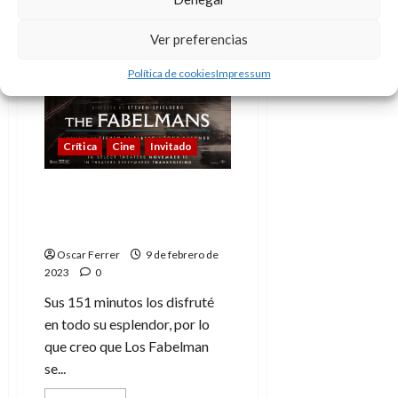
Ver preferencias
Política de cookies
Impressum
Crítica
Cine
Invitado
Los Fabelman, entre las
mejores películas de
Spielberg
Oscar Ferrer
9 de febrero de
2023
0
Sus 151 minutos los disfruté
en todo su esplendor, por lo
que creo que Los Fabelman
se...