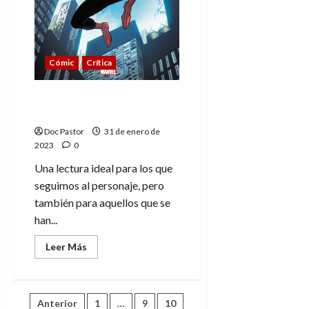
Cómic
Crítica
Amazing Fantasy #1000:
Spiderman, el icono
Doc Pastor
31 de enero de
2023
0
Una lectura ideal para los que
seguimos al personaje, pero
también para aquellos que se
han...
Leer
Leer Más
más
acerca
de
Amazing
Fantasy
Paginación
Anterior
1
…
9
10
#1000: