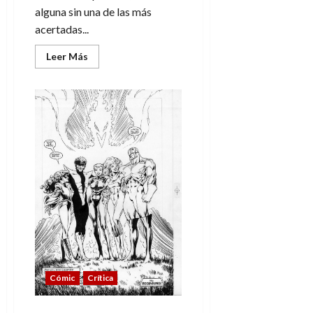
alguna sin una de las más
acertadas...
Leer
Leer Más
más
acerca
de
Llaman
a
la
puerta:
una
acertada
película
de
M.Night
Shyamalan
Cómic
Crítica