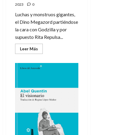
2023
0
Luchas y monstruos gigantes,
el Dino Megazord partiéndose
la cara con Godzilla y por
supuesto Rita Repulsa...
Leer
Leer Más
más
acerca
de
Godzilla
vs.
Power
Rangers:
un
blockbuster
revienta
páginas