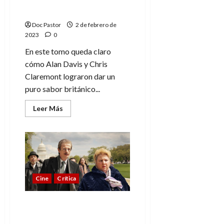
Excalibur, héroes con
sabor británico
Doc Pastor
2 de febrero de
2023
0
En este tomo queda claro
cómo Alan Davis y Chris
Claremont lograron dar un
puro sabor británico...
Leer
Leer Más
más
acerca
de
Excalibur,
héroes
con
sabor
británico
Cine
Crítica
Rabiye Kurnaz contra
George W. Bush: una