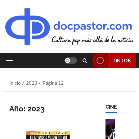
Saltar
al
contenido
TIKTOK
Menú
principal
Inicio
2023
Página 12
CINE
Año:
2023
Cine
Cómic
T