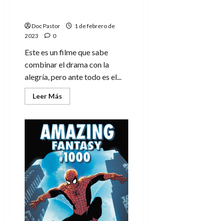
trágica fábula basada en
hechos reales
Doc Pastor
1 de febrero de
2023
0
Este es un filme que sabe
combinar el drama con la
alegría, pero ante todo es el...
Leer
Leer Más
más
acerca
de
Rabiye
Kurnaz
contra
George
W.
Bush:
una
trágica
fábula
basada
en
hechos
reales