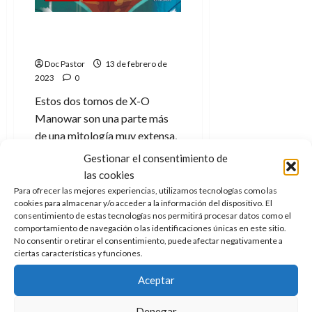
X-O Manowar, el visigodo
está de vuelta
Doc Pastor
13 de febrero de
2023
0
Estos dos tomos de X-O
Manowar son una parte más
de una mitología muy extensa,
de un...
Gestionar el consentimiento de
las cookies
Leer
Leer Más
más
Para ofrecer las mejores experiencias, utilizamos tecnologías como las
acerca
cookies para almacenar y/o acceder a la información del dispositivo. El
de
consentimiento de estas tecnologías nos permitirá procesar datos como el
X-
O
comportamiento de navegación o las identificaciones únicas en este sitio.
Manowar,
No consentir o retirar el consentimiento, puede afectar negativamente a
el
ciertas características y funciones.
visigodo
está
de
Aceptar
vuelta
Denegar