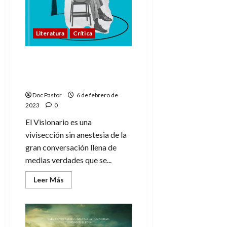
Literatura
Crítica
El agravio por expresión
(o la importancia de «El
visionario»)
Doc Pastor
6 de febrero de
2023
0
El Visionario es una
vivisección sin anestesia de la
gran conversación llena de
medias verdades que se...
Leer
Leer Más
más
acerca
de
El
agravio
por