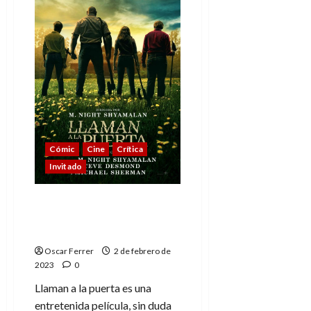
expresión
(o
la
importancia
de
«El
visionario»)
Cómic
Cine
Crítica
Invitado
Llaman a la puerta: una
acertada película de
M.Night Shyamalan
Oscar Ferrer
2 de febrero de
2023
0
Llaman a la puerta es una
entretenida película, sin duda