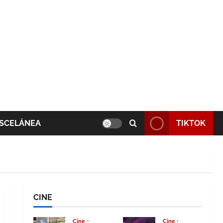
SCELÁNEA
TIKTOK
CINE
Cine
Cine