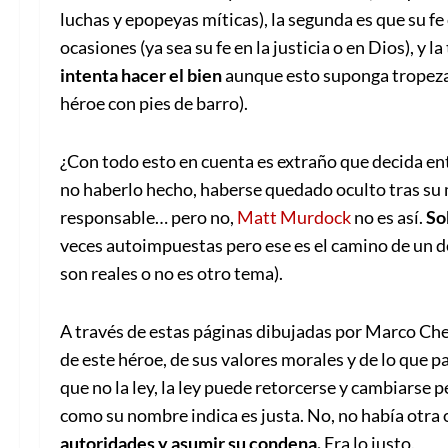
luchas y epopeyas míticas), la segunda es que su 
ocasiones (ya sea su fe en la justicia o en Dios), y 
intenta hacer el bien
aunque esto suponga tropezar 
héroe con pies de barro).
¿Con todo esto en cuenta es extraño que decida ent
no haberlo hecho, haberse quedado oculto tras su 
responsable… pero no,
Matt Murdock
no es así.
So
veces autoimpuestas pero ese es el camino de un d
son reales o no es otro tema).
A través de estas páginas dibujadas por Marco Che
de este héroe, de sus valores morales y de lo que pa
que no la ley, la ley puede retorcerse y cambiarse p
como su nombre indica es justa. No, no había otra
autoridades y asumir su condena.
Era lo justo.