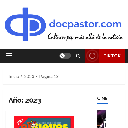
Saltar
al
contenido
TIKTOK
Menú
principal
Inicio
2023
Página 13
CINE
Año:
2023
Cine
Cómic
T