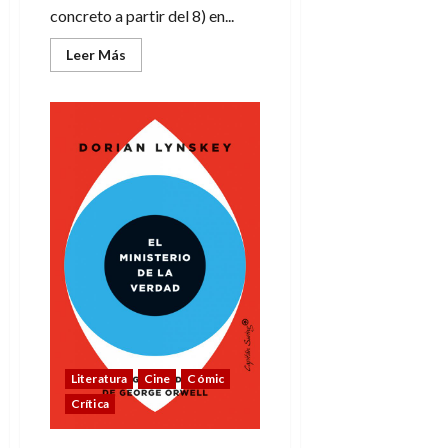
concreto a partir del 8) en...
Leer
Leer Más
más
acerca
de
El
Jueves
pasa
a
ser
mensual
(y
no
es
baladí)
Literatura
Cine
Cómic
Crítica