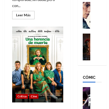
g
d
:
Cine
r
con...
a
Crítica
N
B
o
d
C
e
r
Leer
Leer Más
e
más
o
l
w
a
q
acerca
r
e
de
D
n
u
Con
e
a
a
d
e
sabor
s
n
a
y
Cine
N
n
despedida:
:
e
Crítica
,
e
el
u
L
último
D
r
m
w
n
El
a
o
:
e
D
Jueves
c
semanal
O
o
R
j
a
a
d
m
e
o
y
m
i
s
s
r
,
u
s
d
c
d
m
e
CÓMIC
e
a
a
e
a
r
a
y
t
l
d
e
d
o
e
o
Cine
u
e
c
v
Cómic
e
r
Crítica
Cine
5
C
T
u
e
s
a
de
h
h
a
r
p
r
agosto
Una (aburrida) herencia