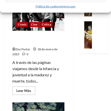
Series
t
s
p
l
h
¿a
c
e
X
quién
u
Política de cookies
Impressum
o
r
g
o
t
M
le
-
r
:
i
i
m
importa?
o
a
M
a
e
m
a
e
r
r
e
p
l
e
Series
d
n
Cómic
Cine
Crítica
E
v
n
Análisis
o
o
r
e
a
x
e
’
Cómic
p
p
a
j
j
t
l
Sergio Leone, una
X
9
c
t
s
a
e
r
biografía en cómic
-
7
o
i
i
d
a
a
30
M
(
Doc Pastor
18 de enero de
n
m
m
e
u
ñ
de
e
2023
0
2
q
i
p
e
n
o
julio
n
×
u
s
r
m
a
A través de las páginas
de
’
4
i
m
e
o
l
viajamos desde la infancia y
2026
29
9
)
s
o
s
c
e
juventud a la madurez y
de
7
:
0
t
y
i
i
y
julio
muerte, todos...
(
A
ó
l
o
o
e
de
2
p
l
a
n
n
n
2026
Leer
Leer Más
×
o
a
más
a
e
a
d
acerca
3
0
c
f
m
s
r
a
de
)
a
Sergio
i
a
d
d
Leone,
:
l
n
b
e