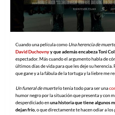
Cuando una película como
Una herencia de muert
David Duchovny
y que además encabeza Toni Col
espectador. Más cuando el argumento habla de cóm
últimos días de vida para que les deje su herencia.
que gane y a la fábula de la tortuga y la liebre me r
Un funeral de muerte
lo tenía todo para ser una
co
humor negro por la situación que presenta y con m
desperdiciado en
una historia que tiene algunos 
dejan frío
, o que directamente te hacen odiar a los