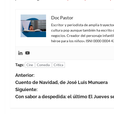
Doc Pastor
Escritor y periodista de amplia trayect
cultura pop aunque también ha escrito d
negocios. Creador del personaje infanti
héroe para los niños». ISNI 0000 0004 
Tags:
Cine
Comedia
Crítica
N
Anterior:
Cuento de Navidad, de José Luis Munuera
a
Siguiente:
v
Con sabor a despedida: el último El Jueves 
e