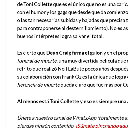
de Toni Collette que es el único que no es una car
con el humor y los gags que desde que da comienzo
o las tan necesarias subidas y bajadas que precis
para contraponerse al desternillamiento). No es así
buenos intérpretes logra salvar el total.
Es cierto que
Dean Craig firma el guion
y en el pro
funeral de muerte
, una muy divertida película que
refrito que realizó Neil LaBute pocos años despué
su colaboración con Frank Oz es la única que logra 
herencia de muerte
queda claro que fue más por Oz
Al menos está Toni Collette y eso es siempre una 
Únete a nuestro canal de WhatsApp (totalmente an
pierdas ningún contenido.
¡Súmate pinchando aqu