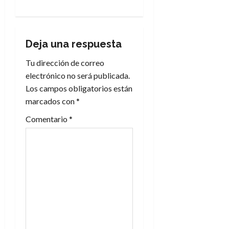
g
a
Deja una respuesta
c
Tu dirección de correo
electrónico no será publicada.
i
Los campos obligatorios están
marcados con
*
ó
Comentario
*
n
d
e
e
n