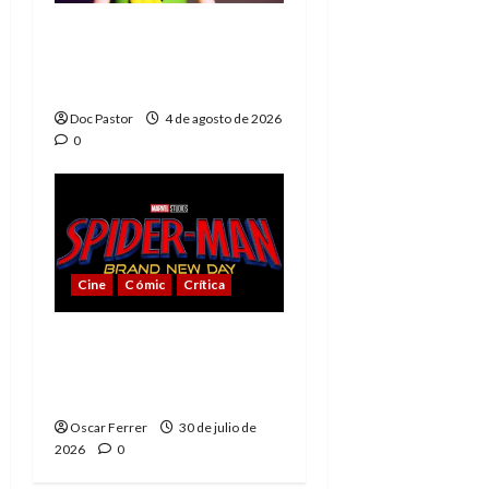
El principito de
Playmobil conquista
con su sencillez
Doc Pastor
4 de agosto de 2026
0
Cine
Cómic
Crítica
Spider-Man: Brand New
Day, mejor de lo
esperado
Oscar Ferrer
30 de julio de
2026
0