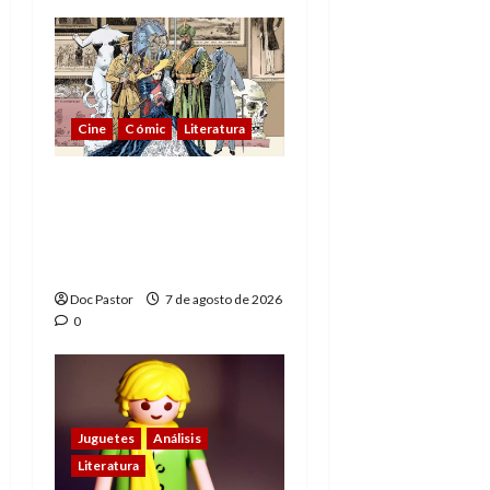
Cine
Cómic
Literatura
A mí me gusta La Liga
de los Hombres
Extraordinarios (parte
1)
Doc Pastor
7 de agosto de 2026
0
Juguetes
Análisis
Literatura