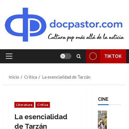
Saltar
al
contenido
TIKTOK
Menú
principal
Inicio
Crítica
La esencialidad de Tarzán
CINE
Literatura
Crítica
Cine
La esencialidad
Cómic
Literatura
de Tarzán