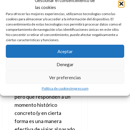
Gestionar el consentimiento de
A
o
u
europeos y
las cookies
p
r
r
o
Para ofrecer las mejores experiencias, utilizamos tecnologías como las
norteamericanos han
n
a
cookies para almacenar y/o acceder a la información del dispositivo. El
c
o
cambiando enormemente
consentimiento de estas tecnologías nos permitirá procesar datos como el
a
comportamiento de navegación o las identificaciones únicas en este sitio.
9
con el paso de las décadas.
l
No consentir o retirar el consentimiento, puede afectar negativamente a
8
de
La primera
vez que vio la
i
ciertas características y funciones.
de
julio
p
julio
luz, de forma seriada, fue
de
Aceptar
s
de
2026
en 1912 y por tanto la
2026
i
0
ideología es la de su
Denegar
s
0
época con situaciones
,
Ver preferencias
7
hechos y lugares que hoy
de
jamás veríamos en un libro
Política de cookies
Impressum
julio
pero que responden a un
de
2026
momento histórico
concreto (y en cierta
0
forma es una manera
efectiva de viajar al pasado