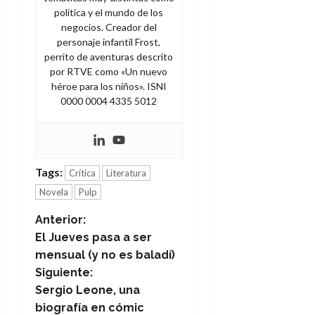
política y el mundo de los
negocios. Creador del
personaje infantil Frost,
perrito de aventuras descrito
por RTVE como «Un nuevo
héroe para los niños». ISNI
0000 0004 4335 5012
Tags:
Crítica
Literatura
Novela
Pulp
N
Anterior:
El Jueves pasa a ser
a
mensual (y no es baladí)
Siguiente:
v
Sergio Leone, una
e
biografía en cómic