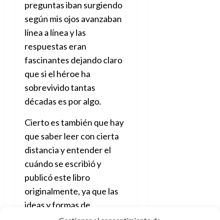
e
julio
preguntas iban surgiendo
e
i
a
i
l
l
de
l
según mis ojos avanzaban
p
l
l
a
2026
a
o
s
d
línea a línea y las
i
l
W
0
r
i
e
d
í
W
respuestas eran
i
s
l
a
n
E
fascinantes dejando claro
g
y
M
d
e
e
s
que si el héroe ha
u
c
a
6
n
u
n
o
sobrevivido tantas
de
y
p
d
m
agosto
3
décadas es por algo.
e
u
i
o
de
de
l
n
a
2026
c
agosto
Cierto es también que hay
d
t
l
de
o
0
que saber leer con cierta
e
o
2026
n
s
d
distancia y entender el
t
20
0
t
e
r
de
cuándo se escribió y
i
n
julio
a
publicó este libro
n
o
de
c
originalmente, ya que las
o
r
2026
u
d
e
ideas y formas de
l
0
e
t
t
entender el mundo de los