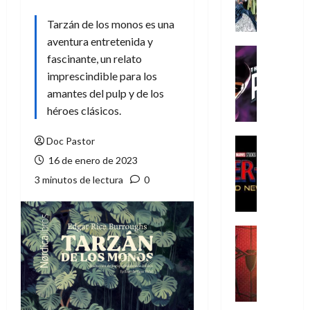
A
m
Tarzán de los monos es una
í
aventura entretenida y
m
Cine
fascinante, un relato
e
Cómic
imprescindible para los
g
T
amantes del pulp y de los
u
h
s
e
héroes clásicos.
t
P
a
h
Doc Pastor
Cine
L
a
Cómic
16 de enero de 2023
Crítica
a
n
3 minutos de lectura
0
S
L
t
p
i
o
i
g
m
d
a
,
Cine
e
Crítica
d
9
r
S
e
0
-
p
l
a
M
i
o
ñ
a
d
s
o