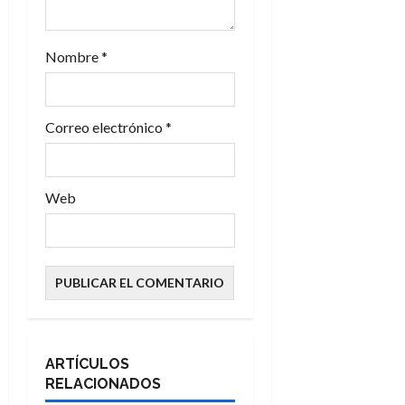
t
r
Nombre
*
a
d
Correo electrónico
*
a
s
Web
ARTÍCULOS
RELACIONADOS