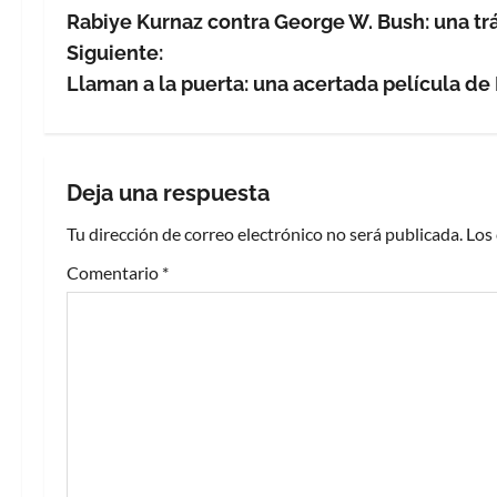
Rabiye Kurnaz contra George W. Bush: una tr
a
Siguiente:
v
Llaman a la puerta: una acertada película d
e
g
Deja una respuesta
a
Tu dirección de correo electrónico no será publicada.
Los
c
Comentario
*
i
ó
n
d