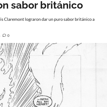
on sabor británico
is Claremont lograron dar un puro sabor británico a
a
0