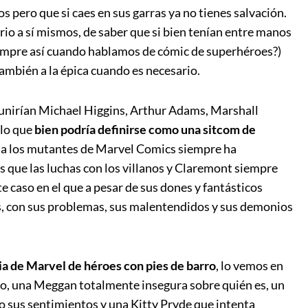
 pero que si caes en sus garras ya no tienes salvación.
rio a sí mismos, de saber que si bien tenían entre manos
siempre así cuando hablamos de cómic de superhéroes?)
también a la épica cuando es necesario.
 unirían Michael Higgins, Arthur Adams, Marshall
 lo que
bien podría definirse como una sitcom de
re a los mutantes de Marvel Comics siempre ha
os que las luchas con los villanos y Claremont siempre
e caso en el que a pesar de sus dones y fantásticos
 con sus problemas, sus malentendidos y sus demonios
a de Marvel de héroes con pies de barro
, lo vemos en
mo, una Meggan totalmente insegura sobre quién es, un
 sus sentimientos y una Kitty Pryde que intenta