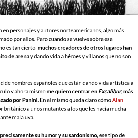
o en personajes y autores norteamericanos, algo más
rmado por ellos. Pero cuando se vuelve sobre ese
o es tan cierto,
muchos creadores de otros lugares han
nito de arena
y dando vida a héroes y villanos que no son
d de nombres españoles que están dando vida artística a
tículo y ahora mismo
me quiero centrar en
Excalibur
, más
nzado por Panini.
En el mismo queda claro cómo
Alan
r británico a unos mutantes a los que les hacía mucha
stante mala uva.
 precisamente su humor y su sardonismo
, ese tipo de