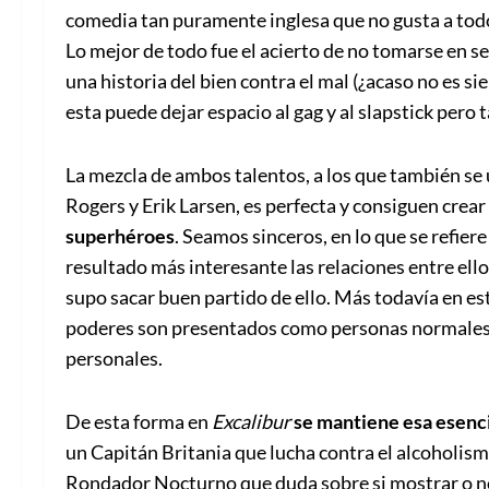
comedia tan puramente inglesa que no gusta a todos
Lo mejor de todo fue el acierto de no tomarse en se
una historia del bien contra el mal (¿acaso no es 
esta puede dejar espacio al gag y al slapstick pero 
La mezcla de ambos talentos, a los que también se
Rogers y Erik Larsen, es perfecta y consiguen crear
superhéroes
. Seamos sinceros, en lo que se refie
resultado más interesante las relaciones entre ell
supo sacar buen partido de ello. Más todavía en est
poderes son presentados como personas normales,
personales.
De esta forma en
Excalibur
se mantiene esa esenci
un Capitán Britania que lucha contra el alcoholis
Rondador Nocturno que duda sobre si mostrar o no