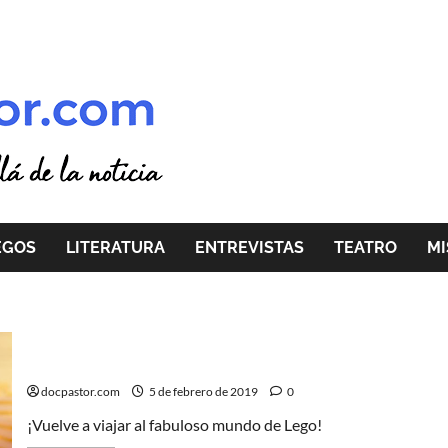
EGOS
LITERATURA
ENTREVISTAS
TEATRO
MI
La Lego película 2: Todo es fabuloso
docpastor.com
5 de febrero de 2019
0
¡Vuelve a viajar al fabuloso mundo de Lego!