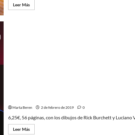
Leer
Leer Más
más
acerca
de
La
Lego
película
2:
Todo
es
fabuloso
Harley Quinn y Batman
Marta Beren
2 de febrero de 2019
0
6,25€, 56 páginas, con los dibujos de Rick Burchett y Luciano V
Leer
Leer Más
más