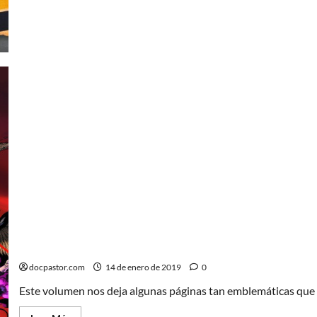
La increíble Patrulla X de Whedon (V2): Clásico instan
docpastor.com
14 de enero de 2019
0
Este volumen nos deja algunas páginas tan emblemáticas que