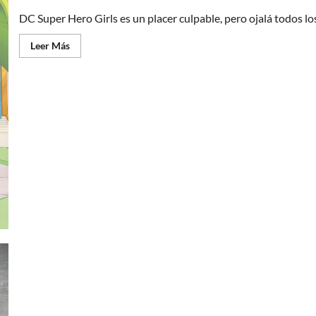
DC Super Hero Girls es un placer culpable, pero ojalá todos los
Leer
Leer Más
más
acerca
de
Girl
Power
en
DC
Comics:
DC
Super
Hero
Girls