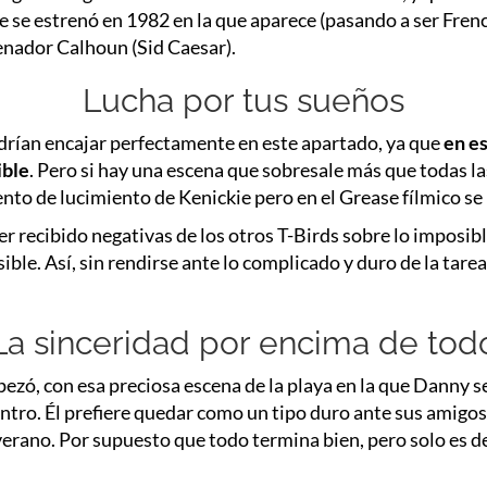
e se estrenó en 1982 en la que aparece (pasando a ser Frenc
enador Calhoun (Sid Caesar).
Lucha por tus sueños
odrían encajar perfectamente en este apartado, ya que
en es
ible
. Pero si hay una escena que sobresale más que todas l
ento de lucimiento de Kenickie pero en el Grease fílmico s
er recibido negativas de los otros T-Birds sobre lo imposib
ible. Así, sin rendirse ante lo complicado y duro de la tare
La sinceridad por encima de tod
ezó, con esa preciosa escena de la playa en la que Danny s
tro. Él prefiere quedar como un tipo duro ante sus amigo
 verano. Por supuesto que todo termina bien, pero solo es d