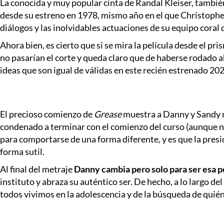
La conocida y muy popular cinta de Randal Kleiser, también
desde su estreno en 1978, mismo año en el que Christopher
diálogos y las inolvidables actuaciones de su equipo cora
Ahora bien, es cierto que si se mira la película desde el p
no pasarían el corte y queda claro que de haberse rodado ah
ideas que son igual de válidas en este recién estrenado 202
El precioso comienzo de
Grease
muestra a Danny y Sandy m
condenado a terminar con el comienzo del curso (aunque no 
para comportarse de una forma diferente, y es que la presión
forma sutil.
Al final del metraje
Danny cambia pero solo para ser esa p
instituto y abraza su auténtico ser. De hecho, a lo largo 
todos vivimos en la adolescencia y de la búsqueda de quié