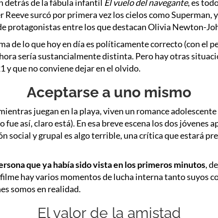
 detrás de la fábula infantil
El vuelo del navegante
, es to
 Reeve surcó por primera vez los cielos como Superman, y 
l de protagonistas entre los que destacan Olivia Newton-Jo
risma de lo que hoy en día es políticamente correcto (con el
ora sería sustancialmente distinta. Pero hay otras situacio
1 y que no conviene dejar en el olvido.
Aceptarse a uno mismo
ientras juegan en la playa, viven un romance adolescente 
fue así, claro está). En esa breve escena los dos jóvenes 
 social y grupal es algo terrible, una crítica que estará pr
ersona que ya había sido vista en los primeros minutos
, d
del filme hay varios momentos de lucha interna tanto suyos
nes somos en realidad.
El valor de la amistad