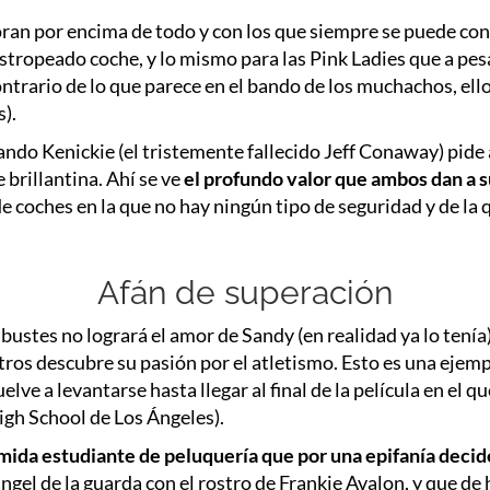
oran por encima de todo y con los que siempre se puede con
 y estropeado coche, y lo mismo para las Pink Ladies que a 
 contrario de lo que parece en el bando de los muchachos, el
).
cuando Kenickie (el tristemente fallecido Jeff Conaway) pid
brillantina. Ahí se ve
el profundo valor que ambos dan a 
e coches en la que no hay ningún tipo de seguridad y de la 
Afán de superación
ustes no logrará el amor de Sandy (en realidad ya lo tení
tros descubre su pasión por el atletismo. Esto es una ejemp
lve a levantarse hasta llegar al final de la película en el qu
High School de Los Ángeles).
ímida estudiante de peluquería que por una epifanía decide
ngel de la guarda con el rostro de Frankie Avalon, y que de h