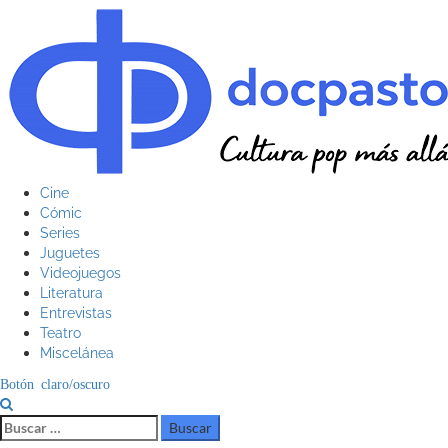
Saltar
al
contenido
Menú
Cine
principal
Cómic
Series
Juguetes
Videojuegos
Literatura
Entrevistas
Teatro
Miscelánea
Botón claro/oscuro
Buscar: