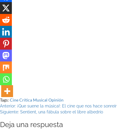
Tags:
Cine
Crítica
Musical
Opinión
Navegación
Anterior:
¡Que suene la música!: El cine que nos hace sonreír
Siguiente:
Sentient, una fábula sobre el libre albedrío
de
Deja una respuesta
entradas