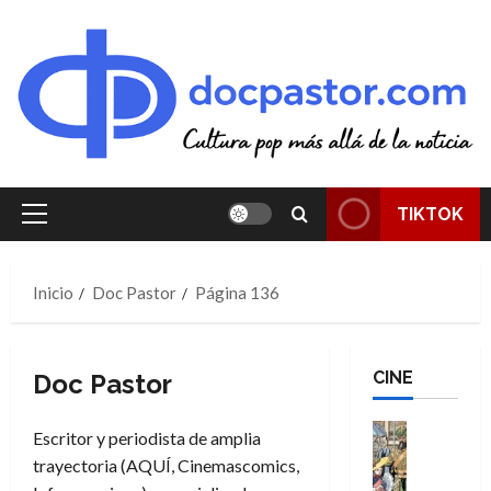
Saltar
al
contenido
TIKTOK
Menú
principal
Inicio
Doc Pastor
Página 136
CINE
Doc Pastor
Cine
Escritor y periodista de amplia
Cómic
trayectoria (AQUÍ, Cinemascomics,
Literatura