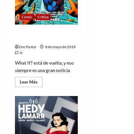
Cómic
Crítica
What If?, un viaje a otras
realidades
Doc Pastor
8 de mayo de 2019
0
What If? está de vuelta, y eso
siempre es una gran noticia
Leer
Leer Más
más
acerca
de
What
If?,
un
viaje
a
otras
realidades