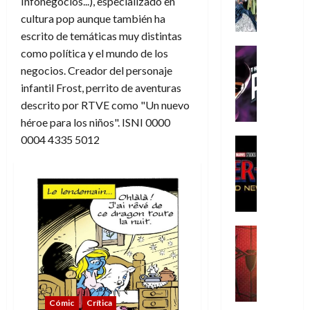
Infonegocios...), especializado en
A
m
cultura pop aunque también ha
í
escrito de temáticas muy distintas
m
Cine
como política y el mundo de los
e
Cómic
negocios. Creador del personaje
g
T
infantil Frost, perrito de aventuras
u
h
descrito por RTVE como "Un nuevo
s
e
héroe para los niños". ISNI 0000
t
P
0004 4335 5012
a
h
Cine
L
a
Cómic
Crítica
a
n
S
L
t
p
i
o
i
g
m
d
a
,
Cine
e
Crítica
d
9
r
S
e
0
-
p
l
a
M
i
o
ñ
a
Cómic
Crítica
d
s
o