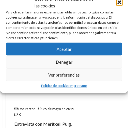
0
A
o
u
las cookies
p
r
La Feria del Libro de Madrid
r
Para ofrecer las mejores experiencias, utilizamos tecnologías como las
o
n
a
es todo un icono.
cookies para almacenar y/o acceder a la información del dispositivo. El
c
o
consentimiento de estas tecnologías nos permitirá procesar datos como el
a
Leer
comportamiento de navegación o las identificaciones únicas en este sitio.
Leer Más
9
más
l
No consentir o retirar el consentimiento, puede afectar negativamente a
8
de
acerca
ciertas características y funciones.
i
de
de
julio
Sobre
p
julio
de
la
Aceptar
s
Feria
de
2026
del
2026
i
libro
Denegar
0
de
s
0
Madrid
Cómic
Ver preferencias
7
de
Política de cookies
Impressum
«Creo en el cómic» –
julio
Meritxell Puig, directora
de
de Cómic Barcelona
2026
Doc Pastor
29 de mayo de 2019
0
0
Entrevista con Meritxell Puig,