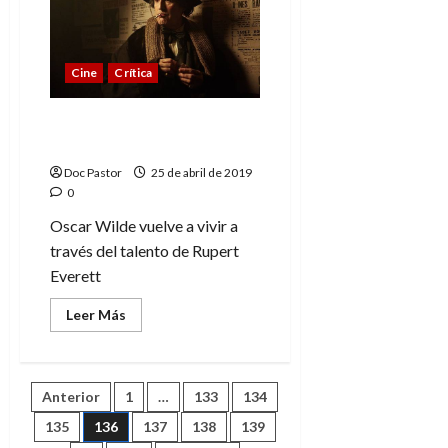
una
recomendable
comedia
de
humor
Cine
Crítica
negro
La importancia de
llamarse Oscar Wilde
Doc Pastor
25 de abril de 2019
0
Oscar Wilde vuelve a vivir a
través del talento de Rupert
Everett
Leer
Leer Más
más
acerca
de
La
importancia
Paginación
Anterior
1
…
133
134
de
llamarse
Oscar
135
136
137
138
139
de
Wilde