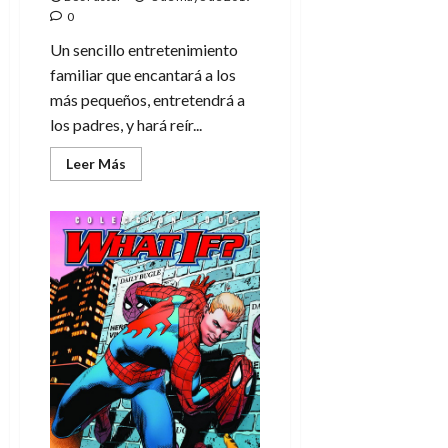
0
Un sencillo entretenimiento
familiar que encantará a los
más pequeños, entretendrá a
los padres, y hará reír...
Leer
Leer Más
más
acerca
de
Detective
Pikachu,
humor
para
toda
la
familia