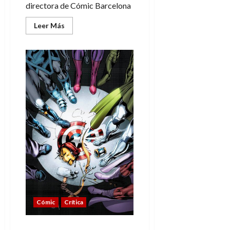
directora de Cómic Barcelona
Leer
Leer Más
más
acerca
de
«Creo
en
el
cómic»
–
Meritxell
Puig,
directora
de
Cómic
Barcelona
Cómic
Crítica
Los Vengadores: Actos