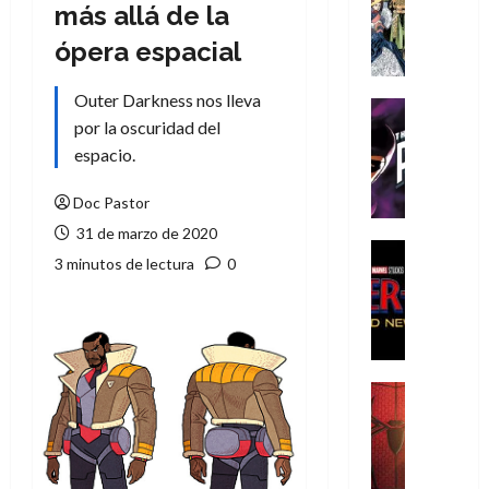
Literatura
más allá de la
A
ópera espacial
m
í
Outer Darkness nos lleva
m
Cine
e
por la oscuridad del
Cómic
g
T
espacio.
u
h
s
e
Doc Pastor
t
P
31 de marzo de 2020
a
h
Cine
3 minutos de lectura
0
L
a
Cómic
Crítica
a
n
S
L
t
p
i
o
i
g
m
d
a
,
Cine
e
Crítica
d
9
r
S
e
0
-
p
l
a
M
i
o
ñ