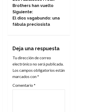
a
Brothers han vuelto
Siguiente:
v
El dios vagabundo: una
e
fábula preciosista
g
a
Deja una respuesta
c
Tu dirección de correo
electrónico no será publicada.
i
Los campos obligatorios están
marcados con
*
ó
Comentario
*
n
d
e