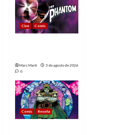
Cine
Cómic
The Phantom, 90 años
del héroe que nunca
muere
Marc Martí
5 de agosto de 2026
0
Cómic
Reseña
La tragedia del Doctor
Muerte, el mejor