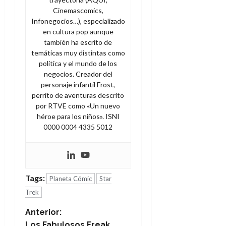
Cinemascomics,
Infonegocios…), especializado
en cultura pop aunque
también ha escrito de
temáticas muy distintas como
política y el mundo de los
negocios. Creador del
personaje infantil Frost,
perrito de aventuras descrito
por RTVE como «Un nuevo
héroe para los niños». ISNI
0000 0004 4335 5012
Tags:
Planeta Cómic
Star
Trek
N
Anterior:
Los Fabulosos Freak