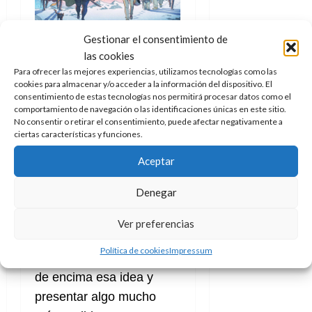
Gestionar el consentimiento de
las cookies
El apartado de
la
Para ofrecer las mejores experiencias, utilizamos tecnologías como las
ilustración conquista
cookies para almacenar y/o acceder a la información del dispositivo. El
consentimiento de estas tecnologías nos permitirá procesar datos como el
desde el comienzo
con
comportamiento de navegación o las identificaciones únicas en este sitio.
dos primeras páginas
No consentir o retirar el consentimiento, puede afectar negativamente a
ciertas características y funciones.
(una de ellas doble) que
sitúan perfectamente al
Aceptar
lector sobre dónde está,
Denegar
con un vistazo inicial que
hace pensar en una
Ver preferencias
ópera espacial al uso
Política de cookies
Impressum
para rápidamente quitar
de encima esa idea y
presentar algo mucho