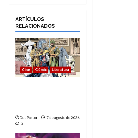
ARTÍCULOS
RELACIONADOS
Cine
Cómic
Literatura
A mí me gusta La Liga
de los Hombres
Extraordinarios (parte
1)
Doc Pastor
7 de agosto de 2026
0