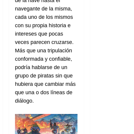
de la nave hasta el
e
t
t
navegante de la misma,
A
o
u
p
r
cada uno de los mismos
r
o
n
a
con su propia historia e
c
o
intereses que pocas
a
9
l
veces parecen cruzarse.
8
de
i
de
Más que una tripulación
julio
p
julio
de
conformada y confiable,
s
de
2026
podría hablarse de un
2026
i
0
s
grupo de piratas sin que
0
hubiera que cambiar más
7
que una o dos líneas de
de
diálogo.
julio
de
2026
0