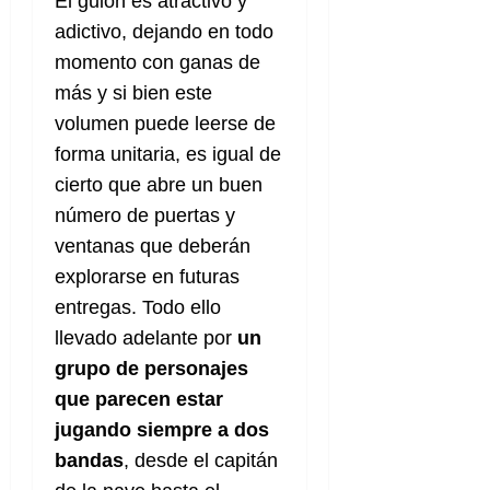
a
El guion es atractivo y
d
d
de
:
0
l
n
b
e
e
adictivo, dejando en todo
julio
e
i
a
i
l
l
de
momento con ganas de
l
p
l
l
a
2026
a
o
s
más y si bien este
d
i
l
W
0
r
i
e
d
í
volumen puede leerse de
W
i
s
l
a
n
E
forma unitaria, es igual de
g
y
M
d
e
cierto que abre un buen
e
s
u
c
a
6
n
u
número de puertas y
n
o
de
y
p
d
m
agosto
ventanas que deberán
3
e
u
i
o
de
de
explorarse en futuras
l
n
a
2026
c
agosto
d
entregas. Todo ello
t
l
de
o
0
e
o
2026
n
llevado adelante por
un
s
d
t
20
grupo de personajes
0
t
e
r
de
que parecen estar
i
n
julio
a
n
o
jugando siempre a dos
de
c
o
r
2026
u
bandas
, desde el capitán
d
e
l
0