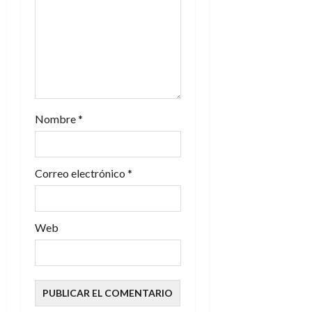
e
n
t
r
Nombre
*
a
d
Correo electrónico
*
a
s
Web