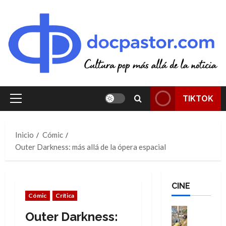
Saltar
al
contenido
TIKTOK
Menú
principal
Inicio
Cómic
Outer Darkness: más allá de la ópera espacial
CINE
Cómic
Crítica
Cine
Outer Darkness:
Cómic