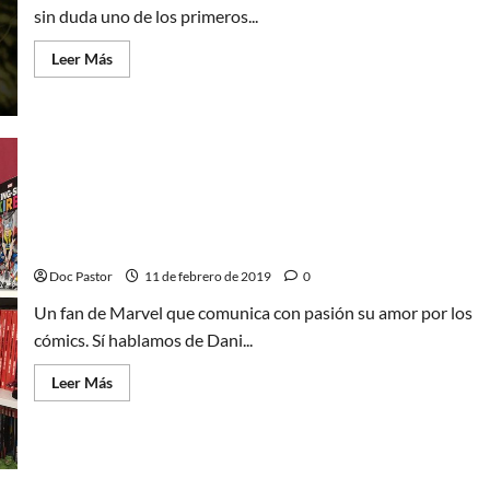
sin duda uno de los primeros...
Leer
Leer Más
más
acerca
de
La
escuela
de
la
vida,
una
película
Marvel para mí es una pasión que crece día a día –
entre
dos
Dani Lagi/Strip Marvel
aguas
Doc Pastor
11 de febrero de 2019
0
Un fan de Marvel que comunica con pasión su amor por los
cómics. Sí hablamos de Dani...
Leer
Leer Más
más
acerca
de
Marvel
para
mí
es