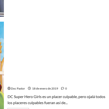
acerca
de
Creed
II:
una
película
con
sabor
a
despedida
Girl Power en DC Comics: DC Super Hero Girls
Doc Pastor
18 de enero de 2019
0
DC Super Hero Girls es un placer culpable, pero ojalá todos
los placeres culpables fueran así de...