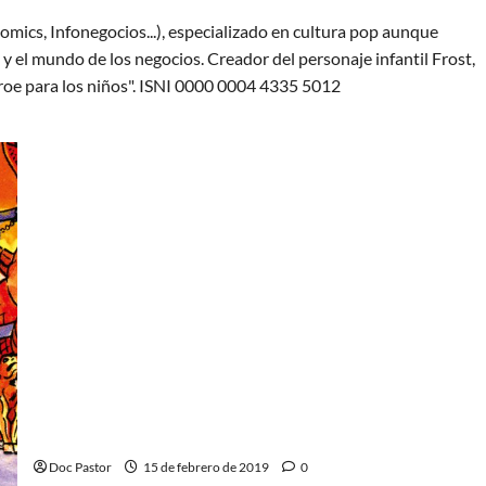
omics, Infonegocios...), especializado en cultura pop aunque
y el mundo de los negocios. Creador del personaje infantil Frost,
oe para los niños". ISNI 0000 0004 4335 5012
He-Man y los Masters del Universo: colección de
minicómics Vol.3
Doc Pastor
15 de febrero de 2019
0