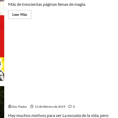
Más de trescientas páginas llenas de magia.
Leer
Leer Más
más
acerca
de
He-
Man
y
los
Masters
del
Universo:
colección
de
minicómics
Vol.3
La escuela de la vida, una película entre dos aguas
Doc Pastor
13 de febrero de 2019
0
Hay muchos motivos para ver La escuela de la vida, pero