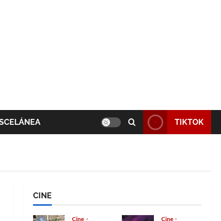
SCELÁNEA
TIKTOK
CINE
Cine
Cine