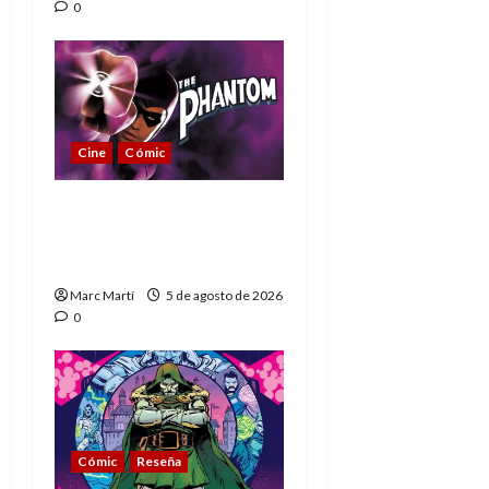
0
Cine
Cómic
The Phantom, 90 años
del héroe que nunca
muere
Marc Martí
5 de agosto de 2026
0
Cómic
Reseña