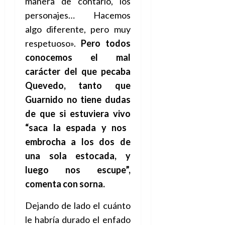
manera de contarlo, los
d
e
l
0
personajes… Hacemos
e
t
t
A
o
algo diferente, pero muy
u
p
r
r
respetuoso».
Pero todos
o
n
a
conocemos el mal
c
o
carácter del que pecaba
a
9
l
Quevedo
, tanto
que
8
de
i
de
julio
Guarnido no tiene dudas
p
julio
de
de que si estuviera vivo
s
de
2026
2026
i
“saca la espada y nos
0
s
embrocha a los dos de
0
una sola estocada, y
7
luego nos escupe”,
de
julio
comenta con sorna.
de
2026
Dejando de lado el cuánto
0
le habría durado el enfado