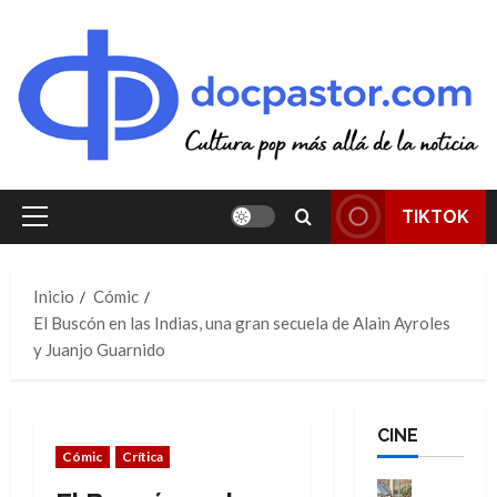
Saltar
al
contenido
TIKTOK
Menú
principal
Inicio
Cómic
El Buscón en las Indias, una gran secuela de Alain Ayroles
y Juanjo Guarnido
CINE
Cómic
Crítica
Cine