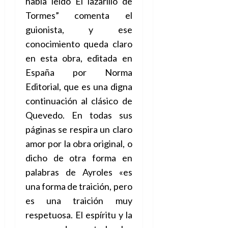
había leído El lazarillo de
f
m
s
a
2026
29
)
a
i
a
d
d
Tormes” comenta el
de
:
0
l
n
b
e
e
julio
guionista, y ese
e
i
a
i
l
l
de
l
conocimiento queda claro
p
l
l
a
2026
a
o
s
d
i
en esta obra, editada en
l
W
0
r
i
e
d
í
W
España por Norma
i
s
l
a
n
E
Editorial, que es una digna
g
y
M
d
e
e
s
continuación al clásico de
u
c
a
6
n
u
n
o
Quevedo. En todas sus
de
y
p
d
m
agosto
3
páginas se respira un claro
e
u
i
o
de
de
amor por la obra original, o
l
n
a
2026
c
agosto
d
t
dicho de otra forma en
l
de
o
0
e
o
2026
n
palabras de Ayroles «es
s
d
t
20
0
una forma de traición, pero
t
e
r
de
i
es una traición muy
n
julio
a
n
o
de
c
respetuosa. El espíritu y la
o
r
2026
u