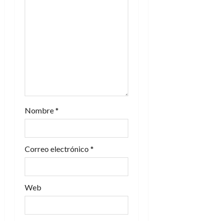
e
n
t
r
a
Nombre
*
d
a
Correo electrónico
*
s
Web