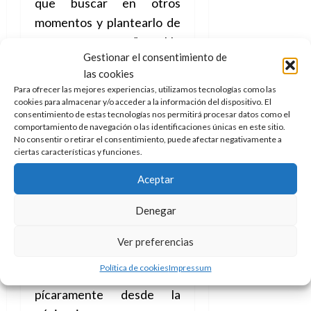
que buscar en otros
momentos y plantearlo de
otras maneras”. No
Gestionar el consentimiento de
contento con esto, y con
las cookies
algunas viñetas dignas de
Para ofrecer las mejores experiencias, utilizamos tecnologías como las
ser enmarcadas en un
cookies para almacenar y/o acceder a la información del dispositivo. El
consentimiento de estas tecnologías nos permitirá procesar datos como el
museo, también se ha
comportamiento de navegación o las identificaciones únicas en este sitio.
permitido la inclusión de
No consentir o retirar el consentimiento, puede afectar negativamente a
ciertas características y funciones.
algunas caricaturas al más
puro estilo de Uderzo en
Aceptar
Astérix
, cómo es “el
Denegar
personaje que interpreta
Alfredo Landa. Alain lo
Ver preferencias
llamaba en el guión
Política de cookies
Impressum
Sancho” que nos sonríe
pícaramente desde la