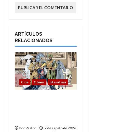
ARTÍCULOS
RELACIONADOS
Cine
Cómic
Literatura
A mí me gusta La Liga
de los Hombres
Extraordinarios (parte
1)
Doc Pastor
7 de agosto de 2026