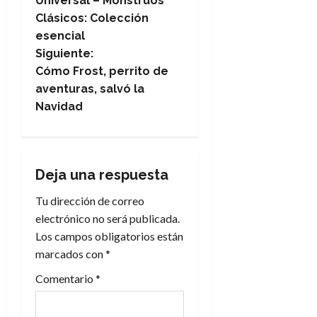
Universal – Monstruos
a
Clásicos: Colección
esencial
v
Siguiente:
e
Cómo Frost, perrito de
aventuras, salvó la
g
Navidad
a
c
Deja una respuesta
i
Tu dirección de correo
electrónico no será publicada.
ó
Los campos obligatorios están
n
marcados con
*
Comentario
*
d
e