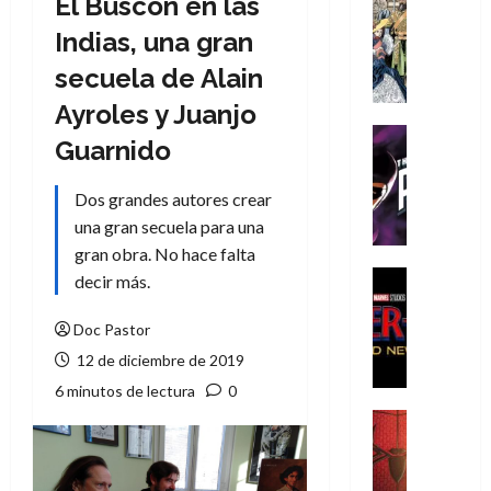
El Buscón en las
Cómic
Literatura
Indias, una gran
A
secuela de Alain
m
í
Ayroles y Juanjo
m
Cine
Guarnido
e
Cómic
g
T
Dos grandes autores crear
u
h
s
una gran secuela para una
e
t
P
gran obra. No hace falta
a
h
Cine
decir más.
L
a
Cómic
Crítica
a
n
Doc Pastor
S
L
t
12 de diciembre de 2019
p
i
o
i
6 minutos de lectura
0
g
m
d
a
,
Cine
e
Crítica
d
9
r
S
e
0
-
p
l