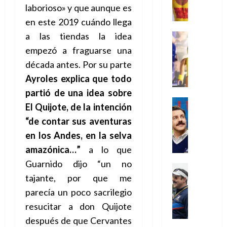
,
,
y
e
i
de
e
l
laborioso» y que aunque es
u
e
m
a
2026
j
o
r
en este 2019 cuándo llega
l
l
e
s
o
s
e
23
0
k
e
j
a las tiendas la idea
o
Juguetes
r
(
de
H
x
Análisis
o
c
v
p
empezó a fraguarse una
julio
5
o
Series
p
r
u
i
a
de
de
década antes. Por su parte
P
g
e
d
l
l
2026
r
agosto
l
a
Ayroles
explica
que todo
r
e
t
l
t
de
a
0
n
i
l
a
partió de una idea sobre
2026
a
e
y
e
m
o
Series
s
n
1
El Quijote,
de la intención
0
m
n
Cine
e
e
d
o
)
“de contar sus aventuras
o
Misceláne
P
n
s
e
d
C
b
l
en los Andes, en la selva
t
p
l
e
7
u
i
a
o
e
a
amazónica…”
a lo que
M
de
a
l
y
q
r
c
a
agosto
Guarnido dijo “un no
n
y
m
Crítica
u
a
i
de
r
d
W
tajante, por que me
Series
o
e
d
e
2026
v
o
T
W
b
a
o
parecía un poco sacrilegio
n
e
l
0
e
E
i
n
c
l
resucitar a don Quijote
a
d
R
l
t
i
30
después de que Cervantes
c
L
a
:
i
a
de