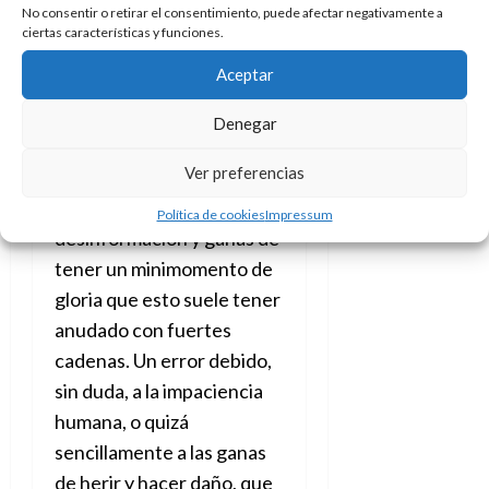
No consentir o retirar el consentimiento, puede afectar negativamente a
ciertas características y funciones.
Ese fue el fallo de la
Aceptar
plataforma online,
el
de
muchos
usuarios fue el de
Denegar
lanzarse a la yugular
Ver preferencias
ávidos de sangre
, con la
habitual falta de
Política de cookies
Impressum
desinformación y ganas de
tener un minimomento de
gloria que esto suele tener
anudado con fuertes
cadenas. Un error debido,
sin duda, a la impaciencia
humana, o quizá
sencillamente a las ganas
de herir y hacer daño, que