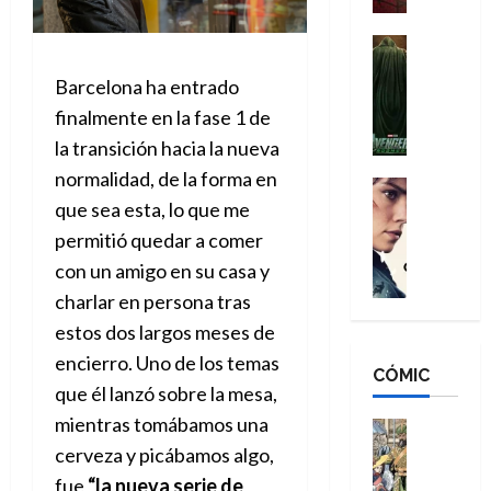
a
d
s
o
n
e
H
Cine
s
:
r
Cómic
o
d
Barcelona ha entrado
Misceláne
B
-
m
e
V
r
M
finalmente en la fase 1 de
b
l
e
a
a
r
h
la transición hacia la nueva
n
n
n
e
é
normalidad, de la forma en
g
d
:
Cine
s
r
a
que sea esta, lo que me
Crítica
N
B
E
o
d
C
e
r
x
permitió quedar a comer
e
o
l
w
a
t
q
con un amigo en su casa y
r
e
D
n
r
u
charlar en persona tras
e
a
a
d
a
e
s
n
y
estos dos largos meses de
N
o
n
:
e
,
e
r
u
encierro. Uno de los temas
D
CÓMIC
r
m
w
d
n
que él lanzó sobre la mesa,
o
:
e
D
i
c
o
mientras tomábamos una
R
j
a
Cine
n
a
m
e
Cómic
o
y
cerveza y picábamos algo,
a
m
s
Literatura
s
r
,
r
u
fue
“la nueva serie de