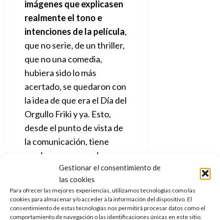
imágenes que explicasen
realmente el tono e
intenciones de la película
,
que no serie, de un thriller,
que no una comedia,
hubiera sido lo más
acertado, se quedaron con
la idea de que era el Día del
Orgullo Friki y ya. Esto,
desde el punto de vista de
la comunicación, tiene
muchos pros y muchos
Gestionar el consentimiento de
contras, aunque estos
las cookies
últimos seguramente
Para ofrecer las mejores experiencias, utilizamos tecnologías como las
pesen más.
cookies para almacenar y/o acceder a la información del dispositivo. El
consentimiento de estas tecnologías nos permitirá procesar datos como el
comportamiento de navegación o las identificaciones únicas en este sitio.