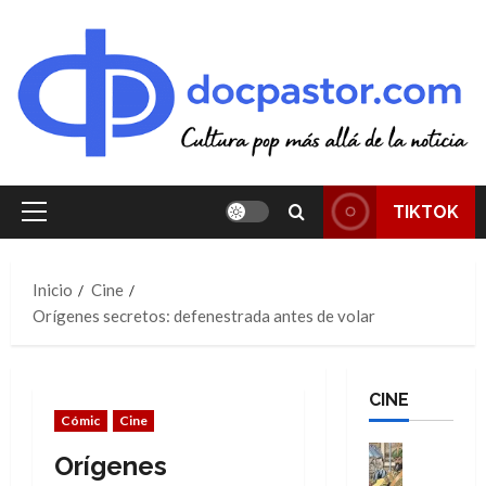
Saltar
al
contenido
TIKTOK
Menú
principal
Inicio
Cine
Orígenes secretos: defenestrada antes de volar
CINE
Cómic
Cine
Cine
Orígenes
Cómic