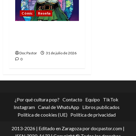
Cómic
Reseña
La tragedia del Doctor
Muerte, el mejor
villano de Marvel
Doc Pastor
31 de julio de 2026
0
¿Por qué cultura pop?
Contacto
Equipo
TikTok
Instagram
Canal de WhatsApp
Libros publicados
Política de cookies (UE)
Política de privacidad
2013-2026 | Editado en Zaragoza por docpastor.com |
ISSN 3020-1632 | Copyright © Todos los derechos