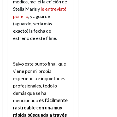
a
d
d
medios, me leí la edición de
de
:
0
l
n
b
e
e
julio
Stella Maris y
le entrevisté
e
i
a
i
l
l
de
l
por ello
, y aguardé
p
l
l
a
2026
a
o
s
d
i
(aguardo, sería más
l
W
0
r
i
e
d
í
W
exacto) la fecha de
i
s
l
a
n
E
estreno de este filme.
g
y
M
d
e
e
s
u
c
a
6
n
u
n
o
de
y
p
d
m
agosto
3
e
u
i
o
Salvo este punto final, que
de
de
l
n
a
2026
c
agosto
viene por mi propia
d
t
l
de
o
0
experiencia e inquietudes
e
o
2026
n
s
d
profesionales, todo lo
t
20
0
t
e
r
de
demás que se ha
i
n
julio
a
mencionado
es fácilmente
n
o
de
c
rastreable con una muy
o
r
2026
u
d
e
rápida búsqueda a través
l
0