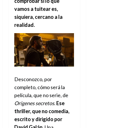
comprobar si lo que
vamos a tuitear es,
siquiera, cercano a la
realidad.
Desconozco, por
completo, cómo será la
película, que no serie, de
Orígenes
s
ecretos
.
Ese
thriller, que no comedia,
escrito y dirigido por
David Galán
. Una