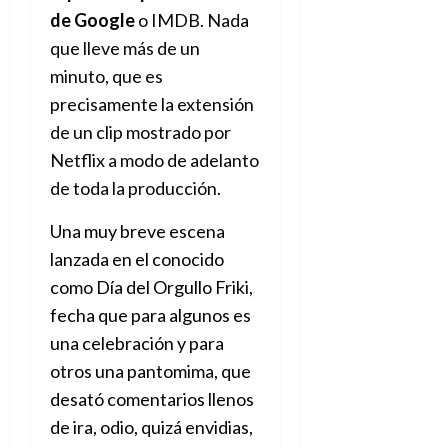
e
t
t
de Google
o IMDB. Nada
A
o
u
que lleve más de un
p
r
r
o
minuto, que es
n
a
c
o
precisamente la extensión
a
9
de un clip mostrado por
l
8
de
Netflix a modo de adelanto
i
de
julio
p
julio
de toda la producción.
de
s
de
2026
2026
i
Una muy breve escena
0
s
lanzada en el conocido
0
como Día del Orgullo Friki,
7
fecha que para algunos es
de
julio
una celebración y para
de
otros una pantomima, que
2026
desató comentarios llenos
0
de ira, odio, quizá envidias,