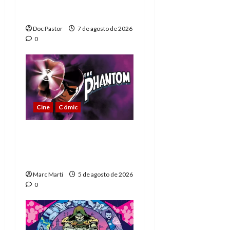
Extraordinarios (parte
1)
Doc Pastor
7 de agosto de 2026
0
Cine
Cómic
The Phantom, 90 años
del héroe que nunca
muere
Marc Martí
5 de agosto de 2026
0