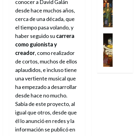
conocer a David Galán
l
s
Cómic
:
n
de
i
i
julio
Series
t
s
p
desde hace muchos años,
h
2026
p
c
de
X
u
o
r
o
ó
c
cerca de una década, que
2026
0
-
r
:
i
m
a
i
el tiempo pasa volando, y
M
0
a
e
m
e
l
ó
e
haber seguido su
carrera
p
l
e
Series
n
D
n
n
Análisis
o
o
r
a
como guionista y
o
d
’
Cómic
p
p
a
j
c
e
creador
, como realizador
X
9
c
t
s
e
t
M
-
de cortos, muchos de ellos
7
o
i
i
a
o
a
M
(
n
m
aplaudidos, e incluso tiene
m
u
r
r
e
2
q
i
p
n
E
una vertiente musical que
v
n
×
u
s
r
a
x
e
ha empezado a desarrollar
’
4
i
m
e
l
t
l
9
)
desde hace no mucho.
s
o
s
e
r
7
:
t
y
i
Sabía de este proyecto, al
y
a
30
(
A
ó
l
o
e
ñ
igual que otros, desde que
de
2
p
l
a
n
n
o
julio
él lo anunció en redes y la
×
o
a
a
e
d
de
3
c
información se publicó en
f
m
s
a
2026
29
)
a
i