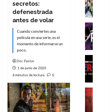
Literatura
secretos:
A
defenestrada
m
í
antes de volar
m
Cine
e
Cómic
Cuando conviertes una
g
T
película en una serie, es el
u
h
momento de informarse un
s
e
poco.
t
P
a
h
Cine
Doc Pastor
L
a
Cómic
Crítica
a
n
1 de junio de 2020
S
L
t
6 minutos de lectura
0
p
i
o
i
g
m
d
a
,
Cine
e
Crítica
d
9
r
S
e
0
-
p
l
a
M
i
o
ñ