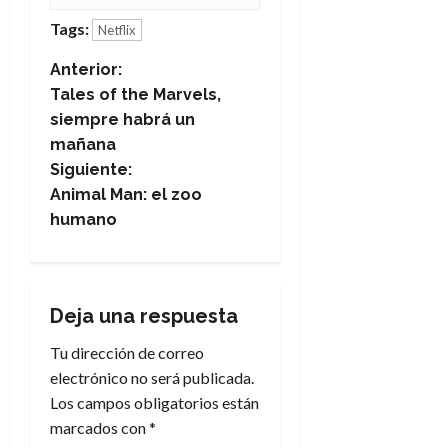
Tags:
Netflix
N
Anterior:
Tales of the Marvels,
a
siempre habrá un
mañana
v
Siguiente:
e
Animal Man: el zoo
humano
g
a
Deja una respuesta
c
Tu dirección de correo
i
electrónico no será publicada.
Los campos obligatorios están
ó
marcados con
*