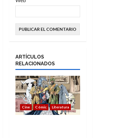
Web
ARTÍCULOS
RELACIONADOS
Cine
Cómic
Literatura
A mí me gusta La Liga
de los Hombres