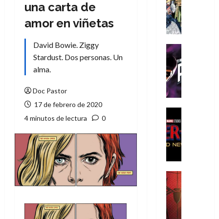
Literatura
una carta de
A
amor en viñetas
m
í
David Bowie. Ziggy
m
Cine
e
Stardust. Dos personas. Un
Cómic
g
T
alma.
u
h
s
e
Doc Pastor
t
P
17 de febrero de 2020
a
h
Cine
4 minutos de lectura
0
L
a
Cómic
Crítica
a
n
S
L
t
p
i
o
i
g
m
d
a
,
Cine
e
Crítica
d
9
r
S
e
0
-
p
l
a
M
i
o
ñ