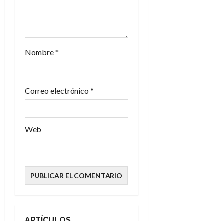
n
t
r
Nombre
*
a
d
Correo electrónico
*
a
s
Web
ARTÍCULOS