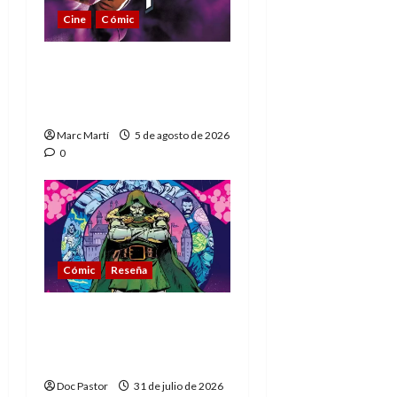
Cine
Cómic
The Phantom, 90 años
del héroe que nunca
muere
Marc Martí
5 de agosto de 2026
0
Cómic
Reseña
La tragedia del Doctor
Muerte, el mejor
villano de Marvel
Doc Pastor
31 de julio de 2026