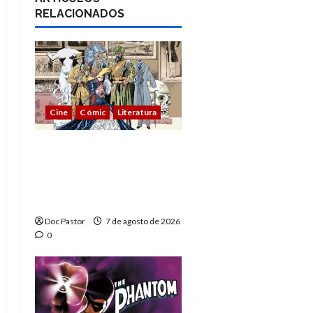
RELACIONADOS
Cine
Cómic
Literatura
A mí me gusta La Liga
de los Hombres
Extraordinarios (parte
1)
Doc Pastor
7 de agosto de 2026
0