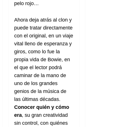
e
t
pelo rojo…
t
A
o
u
p
r
r
A
hora deja atrás al clon y
o
n
a
c
o
puede tratar directamente
a
con el original, en un viaje
9
l
8
de
vital lleno de esperanza y
i
de
julio
giros, como lo fue la
p
julio
de
s
de
2026
propia vida de Bowie, en
2026
i
el que el lector podrá
0
s
0
caminar de la mano de
uno de los grandes
7
de
genios de la música de
julio
las últimas décadas.
de
Conocer quién y cómo
2026
era
, su gran creatividad
0
sin control, con quiénes