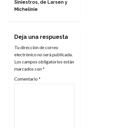
Siniestros, de Larsen y
e
Michelinie
g
a
Deja una respuesta
c
Tu dirección de correo
electrónico no será publicada.
i
Los campos obligatorios están
marcados con
*
ó
Comentario
*
n
d
e
e