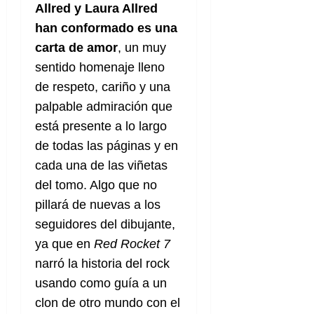
a
d
d
de
Allred y Laura Allred
:
0
l
n
b
e
e
julio
e
i
han conformado es una
a
i
l
l
de
l
p
l
l
a
carta de amor
, un muy
2026
a
o
s
d
i
l
W
sentido homenaje lleno
0
r
i
e
d
í
W
de respeto, cariño y una
i
s
l
a
n
E
g
y
palpable admiración que
M
d
e
e
s
u
c
a
está presente a lo largo
6
n
u
n
o
de
de todas las páginas y en
y
p
d
m
agosto
3
e
cada una de las viñetas
u
i
o
de
de
l
n
a
del tomo. Algo que no
2026
c
agosto
d
t
l
de
o
pillará de nuevas a los
0
e
o
2026
n
seguidores del dibujante,
s
d
t
20
0
t
e
ya que en
Red Rocket 7
r
de
i
n
julio
a
narró la historia del rock
n
o
de
c
usando como guía a un
o
r
2026
u
clon de otro mundo con el
d
e
l
0