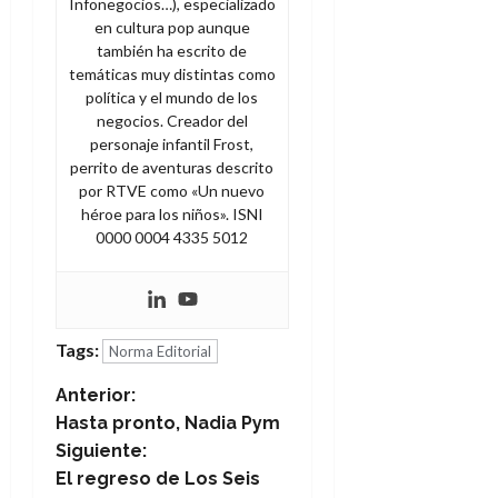
Infonegocios…), especializado
en cultura pop aunque
también ha escrito de
temáticas muy distintas como
política y el mundo de los
negocios. Creador del
personaje infantil Frost,
perrito de aventuras descrito
por RTVE como «Un nuevo
héroe para los niños». ISNI
0000 0004 4335 5012
Tags:
Norma Editorial
N
Anterior:
Hasta pronto, Nadia Pym
a
Siguiente:
El regreso de Los Seis
v