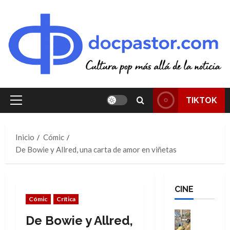
Saltar
al
contenido
TIKTOK
Menú
principal
Inicio
Cómic
De Bowie y Allred, una carta de amor en viñetas
CINE
Cómic
Crítica
Cine
De Bowie y Allred,
Cómic