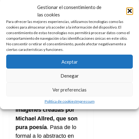
de Marte (literalmente, el
Gestionar el consentimiento de
disco fue
The Rise and
las cookies
Fall of Ziggy Stardust and
Para ofrecer las mejores experiencias, utilizamos tecnologías como las
cookies para almacenar y/o acceder a la información del dispositivo. El
the Spiders from Mars
) y
consentimiento de estas tecnologías nos permitirá procesar datos como el
comportamiento de navegación o las identificaciones únicas en este sitio.
su renacimiento como
No consentir o retirar el consentimiento, puede afectar negativamente a
algo completamente
ciertas características y funciones.
distinto. Así una y otra y
Aceptar
otra vez, pues tales eran
las capacidades
Denegar
camaleónicas del artista.
Ver preferencias
Todo a través de
las
Política de cookies
Impressum
imágenes creadas por
Michael Allred, que son
pura poesía
. Pasa de lo
formal a lo abstracto en