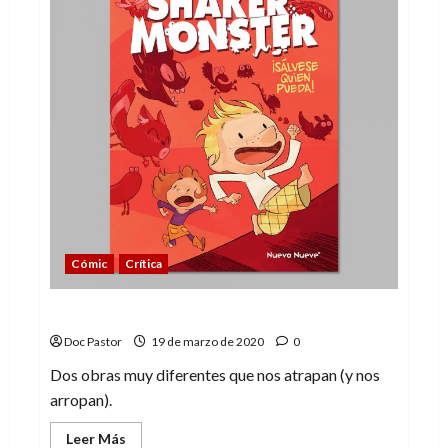
han
vuelto
Cómic
Crítica
Monstruos y princesas
Doc Pastor
19 de marzo de 2020
0
Dos obras muy diferentes que nos atrapan (y nos
arropan).
Leer
Leer Más