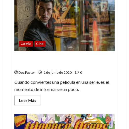
el
zoo
humano
Cómic
Cine
Orígenes secretos: defenestrada antes
de volar
Doc Pastor
1 de junio de 2020
0
Cuando conviertes una película en una serie, es el
momento de informarse un poco.
Leer
Leer Más
más
acerca
de
Orígenes
secretos:
defenestrada
antes