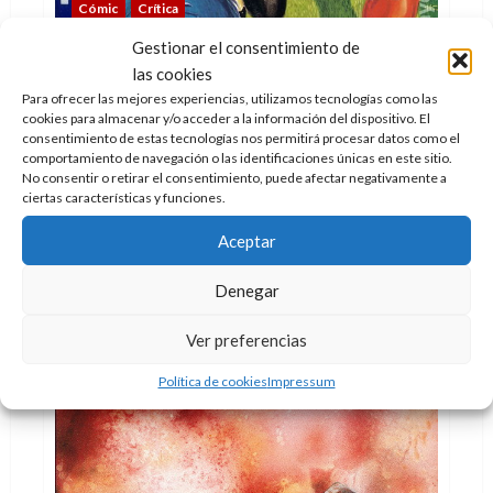
Cómic
Crítica
Gestionar el consentimiento de
Tales of the Marvels, siempre habrá un
las cookies
mañana
Para ofrecer las mejores experiencias, utilizamos tecnologías como las
Doc Pastor
25 de mayo de 2020
0
cookies para almacenar y/o acceder a la información del dispositivo. El
consentimiento de estas tecnologías nos permitirá procesar datos como el
Los héroes pueden estar en cualquier parte,
comportamiento de navegación o las identificaciones únicas en este sitio.
No consentir o retirar el consentimiento, puede afectar negativamente a
también dentro de nosotros.
ciertas características y funciones.
Leer
Leer Más
más
Aceptar
acerca
de
Tales
Denegar
of
the
Marvels,
Ver preferencias
siempre
habrá
un
Política de cookies
Impressum
mañana