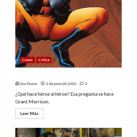
Cómic
Crítica
Animal Man: el zoo humano
Doc Pastor
2 de junio de 2020
0
¿Qué hace héroe al héroe? Esa pregunta se hace
Grant Morrison.
Leer
Leer Más
más
acerca
de
Animal
Man: