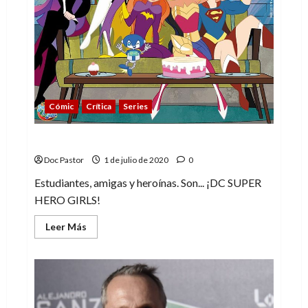
Cómic
Crítica
Series
DC Super Hero Girls: En Metrópolis High
Doc Pastor
1 de julio de 2020
0
Estudiantes, amigas y heroínas. Son... ¡DC SUPER
HERO GIRLS!
Leer
Leer Más
más
acerca
de
DC
Super
Hero
Girls:
En