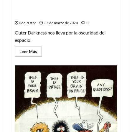
Outer Darkness: más allá de la ópera
espacial
Doc Pastor
31 de marzo de 2020
0
Outer Darkness nos lleva por la oscuridad del
espacio.
Leer
Leer Más
más
acerca
de
Outer
Darkness:
más
allá
de
la
ópera
espacial