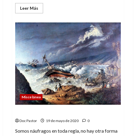
Leer
Leer Más
más
acerca
de
Ruinas,
el
lado
oscuro
de
Marvels
Miscelánea
La generación del naufragio
Doc Pastor
19 de mayo de 2020
0
Somos náufragos en toda regla, no hay otra forma