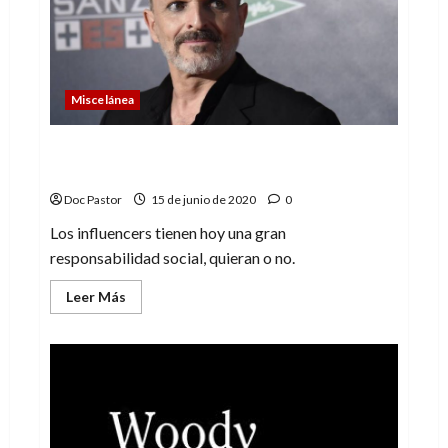
Metrópolis
High
Miscelánea
Miguel Bosé, y la responsabilidad del
influencer
Doc Pastor
15 de junio de 2020
0
Los influencers tienen hoy una gran
responsabilidad social, quieran o no.
Leer
Leer Más
más
acerca
de
Miguel
Bosé,
y
la
responsabilidad
del
influencer