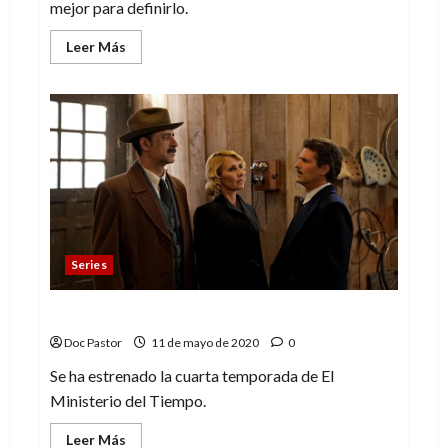
mejor para definirlo.
Leer
Leer Más
más
acerca
de
La
generación
del
naufragio
Series
El ministerio del tiempo, ese viejo amigo
Doc Pastor
11 de mayo de 2020
0
Se ha estrenado la cuarta temporada de El
Ministerio del Tiempo.
Leer
Leer Más