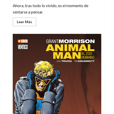
Ahora, tras todo lo vivido, es el momento de
sentarse a pensar.
Leer
Leer Más
más
acerca
de
Cinco
reflexiones
que
nos
deja
el
coronavirus