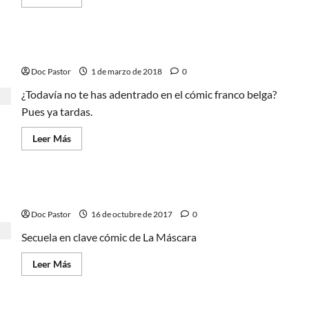
más
acerca
de
Tres
tebeos
¡Bienvenidos al cómic franco belga!
para
este
Doc Pastor
verano
1 de marzo de 2018
0
¿Todavía no te has adentrado en el cómic franco belga?
Pues ya tardas.
Leer
Leer Más
más
acerca
de
¡Bienvenidos
al
Spirou, La Mascarada
cómic
franco
Doc Pastor
belga!
16 de octubre de 2017
0
Secuela en clave cómic de La Máscara
Leer
Leer Más
más
acerca
de
Spirou,