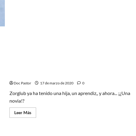
Rusia
Lady Z: la saga de Zorglub sigue adelante
Doc Pastor
17 de marzo de 2020
0
Zorglub ya ha tenido una hija, un aprendiz,, y ahora... ¡¿Una
novia!?
Leer
Leer Más
más
acerca
de
Lady
Z: