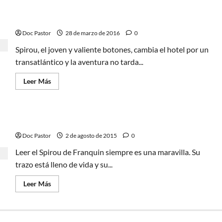
La
Pánico en el Atlántico. Comedia y aventura con
Mascarada
Spirou y Fantasio
Doc Pastor
28 de marzo de 2016
0
Spirou, el joven y valiente botones, cambia el hotel por un
transatlántico y la aventura no tarda...
Leer
Leer Más
más
acerca
de
Pánico
en
La máscara: el Spirou de Franquin
el
Atlántico.
Doc Pastor
Comedia
2 de agosto de 2015
0
y
aventura
Leer el Spirou de Franquin siempre es una maravilla. Su
con
trazo está lleno de vida y su...
Spirou
y
Fantasio
Leer
Leer Más
más
acerca
de
La
máscara: