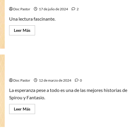
cómics que vas a leer en tu vida
que
no
Doc Pastor
17 de julio de 2024
2
está
al
alcance
Una lectura fascinante.
de
todos
Leer
Leer Más
más
acerca
de
La
esperanza
pese
a
todo:
Uno
de
La esperanza pese a todo: El mejor Spirou posible
los
mejores
Doc Pastor
12 de marzo de 2024
0
cómics
que
La esperanza pese a todo es una de las mejores historias de
vas
a
Spirou y Fantasio.
leer
en
tu
Leer
Leer Más
vida
más
acerca
de
La
esperanza