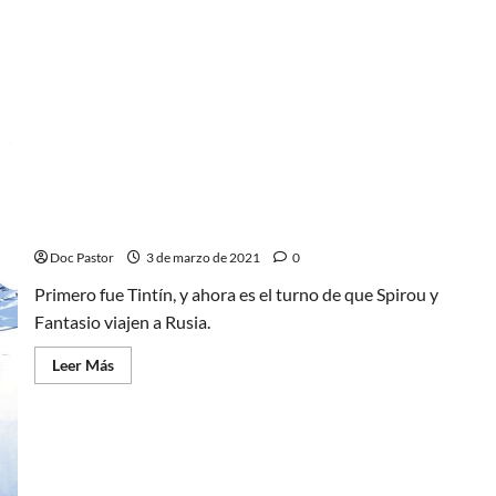
pese
a
todo:
El
mejor
Spirou
posible
Spirou y Fantasio viajan a Rusia
Doc Pastor
3 de marzo de 2021
0
Primero fue Tintín, y ahora es el turno de que Spirou y
Fantasio viajen a Rusia.
Leer
Leer Más
más
acerca
de
Spirou
y
Fantasio
viajan
a