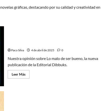
novelas gráficas, destacando por su calidad y creatividad en
Lo malo de ser bueno, una obra que no está al
alcance de todos
Paco Silva
4 de abril de 2025
0
Nuestra opinión sobre Lo malo de ser bueno, la nueva
publicación de la Editorial Dibbuks.
Leer
Leer Más
más
acerca
de
Lo
malo
de
ser
bueno,
una
La esperanza pese a todo: Uno de los mejores
obra