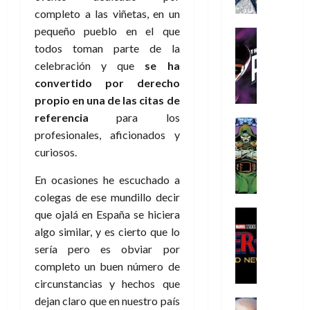
a
a
e
a
o
r
completo a las viñetas, en un
í
y
t
l
d
s
e
m
pequeño pueblo en el que
o
e
o
Cine
u
(
e
c
v
Cómic
todos toman parte de la
e
r
p
5
g
T
u
e
s
a
celebración y que
se ha
a
de
u
h
a
r
p
r
r
convertido por derecho
agosto
s
e
n
t
e
e
t
de
propio en una de las citas de
t
P
d
i
r
s
2026
e
referencia
para los
a
h
o
c
Cómic
a
u
1
0
profesionales, aficionados y
L
a
Reseña
l
a
d
n
)
L
a
curiosos.
n
a
l
o
a
a
L
t
n
,
c
7
En ocasiones he escuchado a
t
i
o
o
f
o
30
de
r
colegas de ese mundillo decir
g
m
s
ó
m
de
agosto
a
a
,
t
Cine
que ojalá en España se hiciera
r
julio
p
de
g
Cómic
d
9
a
m
de
algo similar, y es cierto que lo
2026
l
Crítica
e
e
0
l
2026
u
e
sería pero es obviar por
S
0
d
l
a
g
l
j
completo un buen número de
0
p
i
o
ñ
i
a
a
circunstancias y hechos que
i
a
s
o
a
r
a
d
dejan claro que en nuestro país
d
H
Cómic
s
d
e
v