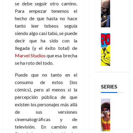
e
Reseña
se debe seguir otro camino.
e
o
d
e
p
e
r
E
l
m
e
Para empezar tenemos el
j
e
n
-
l
D
b
l
a
t
hecho de que hasta no hace
t
M
V
o
r
h
d
i
u
tanto leer tebeos seguía
a
i
c
e
é
e
d
r
siendo algo casi tabú, se puede
n
g
Cómic
t
s
r
e
a
a
decir que ha sido con la
:
i
Reseña
o
E
o
m
p
D
B
llegada (y el éxito total) de
l
r
x
e
o
e
29
o
r
a
Marvel Studios
que esa brecha
M
t
q
c
r
de
c
a
n
u
r
se ha roto del todo.
u
i
o
julio
t
n
t
e
a
e
o
f
de
o
d
e
Puede que no tanto en el
r
o
n
n
u
2026
r
N
y
t
consumo de estos (los
r
u
a
n
SERIES
D
0
e
l
e
d
n
r
cómics), pero al menos sí la
c
r
w
a
,
i
c
i
percepción pública de que
o
D
s
Juguetes
e
n
a
o
27
existen los personajes más allá
o
a
j
Análisis
l
a
m
n
de
de sus versiones
Series
m
y
o
m
r
u
julio
a
H
cinematográficas y de
,
,
y
e
i
de
e
l
u
e
m
a
televisión. En cambio en
2026
j
o
r
l
l
e