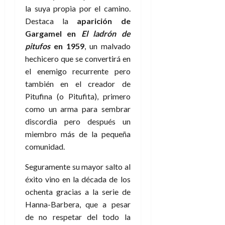
A
o
u
la suya propia por el camino.
p
r
r
Destaca la
aparición de
o
n
a
Gargamel en
El ladrón de
c
o
pitufos
en 1959
, un malvado
a
9
l
hechicero que se convertirá en
8
de
i
el enemigo recurrente pero
de
julio
p
julio
de
también en el creador de
s
de
2026
Pitufina (o Pitufita), primero
2026
i
como un arma para sembrar
0
s
0
discordia pero después un
miembro más de la pequeña
7
comunidad.
de
julio
Seguramente su mayor salto al
de
2026
éxito vino en la década de los
ochenta gracias a la serie de
0
Hanna-Barbera, que a pesar
de no respetar del todo la