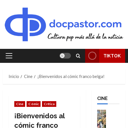
Saltar
al
contenido
TIKTOK
Menú
principal
Inicio
Cine
¡Bienvenidos al cómic franco belga!
CINE
Cine
Cómic
Crítica
Cine
¡Bienvenidos al
Cómic
Literatura
cómic franco