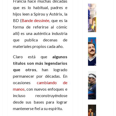
s
Francia hace muchas décadas
o
s
e
23
0
k
e
j
o
Juguetes
r
(
que es lo habitual, padres e
de
H
x
Análisis
o
c
v
p
julio
hijos leen a Spirou y Astérix, la
5
o
Series
p
r
u
i
a
de
de
BD (
Bande dessinée
, que es la
P
g
e
d
l
l
2026
r
agosto
l
forma de referirse al cómic
a
r
e
t
l
t
de
a
0
n
allí) es una auténtica industria
i
l
a
2026
a
e
y
e
m
o
Series
que publica decenas de
s
n
1
0
m
n
Cine
e
e
d
materiales propios cada año.
o
)
o
Misceláne
P
n
s
e
d
C
b
l
t
Claro está que
algunos
p
l
e
7
u
i
a
o
e
a
títulos son más legendarios
M
de
a
l
y
q
r
c
a
que otros
, han logrado
agosto
n
y
m
Crítica
u
a
i
de
r
permanecer por décadas. En
d
W
Series
o
e
d
e
2026
v
ocasiones
cambiando de
o
T
W
b
a
o
n
e
l
0
manos
, con nuevos enfoques e
e
E
i
n
c
l
a
d
R
incluso reconstruyéndose
l
t
i
30
c
L
a
:
desde sus bases para lograr
i
a
de
31
u
a
w
u
Análisis
c
julio
f
mantenerse fiel a su espíritu.
de
l
s
Cómic
:
n
de
i
i
julio