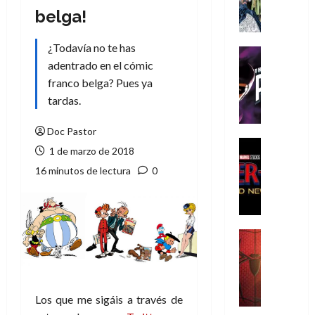
A
belga!
m
í
¿Todavía no te has
m
Cine
e
adentrado en el cómic
Cómic
g
T
franco belga? Pues ya
u
h
tardas.
s
e
t
P
Doc Pastor
a
h
Cine
1 de marzo de 2018
L
a
Cómic
16 minutos de lectura
0
Crítica
a
n
S
L
t
p
i
o
i
g
m
d
a
,
Cine
e
Crítica
d
9
r
S
e
0
-
p
l
a
M
i
o
ñ
Los que me sigáis a través de
a
d
s
o