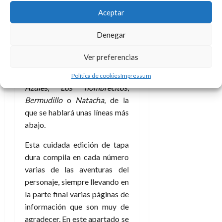
Aceptar
En nuestro país en la
actualidad
la publicación está
Denegar
en manos de Dolmen Editorial
,
en concreto dentro de su línea
Ver preferencias
Fuera Borda en la que están
presentes también
Casacas
Política de cookies
Impressum
Azules
,
Los hombrecitos
,
Bermudillo
o
Natacha
, de la
que se hablará unas líneas más
abajo.
Esta cuidada edición de tapa
dura compila en cada número
varias de las aventuras del
personaje, siempre llevando en
la parte final varias páginas de
información que son muy de
agradecer. En este apartado se