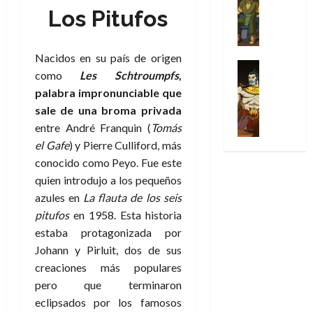
Series
t
s
p
h
2026
p
c
de
Los Pitufos
X
u
o
r
o
ó
c
2026
0
-
r
:
i
m
a
i
M
0
a
e
m
e
l
ó
Nacidos en su país de origen
e
p
l
e
Series
n
D
n
como
Les Schtroumpfs
,
n
Análisis
o
o
r
a
o
d
palabra impronunciable que
’
Cómic
p
p
a
j
c
e
X
9
sale de una broma privada
c
t
s
e
t
M
-
7
o
i
entre André Franquin (
Tomás
i
a
o
a
M
(
n
m
m
u
el Gafe
) y Pierre Culliford, más
r
r
e
2
q
i
p
n
E
conocido como Peyo. Fue este
v
n
×
u
s
r
a
x
e
quien introdujo a los pequeños
’
4
i
m
e
l
t
l
azules en
La flauta de los seis
9
)
s
o
s
e
r
7
pitufos
en 1958. Esta historia
:
t
y
i
y
a
30
(
A
estaba protagonizada por
ó
l
o
e
ñ
de
2
p
l
Johann y Pirluit, dos de sus
a
n
n
o
julio
×
o
a
a
e
creaciones más populares
d
de
3
c
f
m
s
a
2026
pero que terminaron
29
)
a
i
a
d
d
eclipsados por los famosos
de
:
0
l
n
b
e