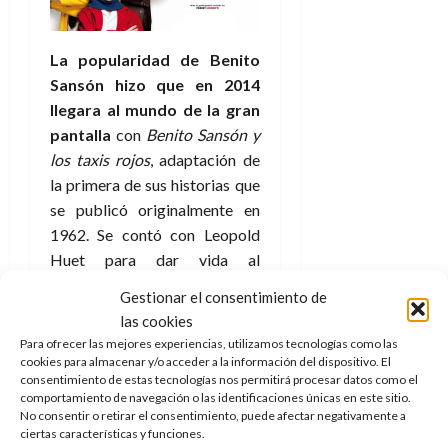
La popularidad de Benito
Sansón hizo que en 2014
llegara al mundo de la gran
pantalla
con
Benito Sansón y
los taxis rojos
, adaptación de
la primera de sus historias que
se publicó originalmente en
1962. Se contó con Leopold
Huet para dar vida al
protagonista, en la que hasta el
Gestionar el consentimiento de
momento es su única película,
las cookies
y la dirección de Manuel
Para ofrecer las mejores experiencias, utilizamos tecnologías como las
Pradal, también detrás de
El
cookies para almacenar y/o acceder a la información del dispositivo. El
consentimiento de estas tecnologías nos permitirá procesar datos como el
misterio de Ginostra
que
comportamiento de navegación o las identificaciones únicas en este sitio.
protagonizaron Harvey Keitel
No consentir o retirar el consentimiento, puede afectar negativamente a
y Andie MacDowell.
ciertas características y funciones.