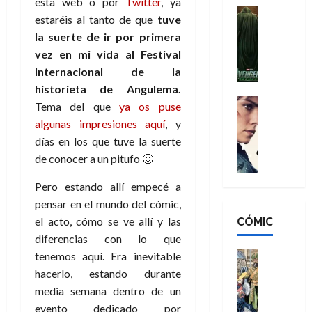
esta web o por
Twitter
, ya
n
e
H
Cine
s
estaréis al tanto de que
tuve
:
r
Cómic
o
d
la suerte de ir por primera
Misceláne
B
-
m
e
V
vez en mi vida al Festival
r
M
b
l
e
a
a
Internacional de la
r
h
n
n
n
e
historieta de Angulema.
é
g
d
:
Cine
s
r
Tema del que
ya os puse
a
Crítica
N
B
E
o
algunas impresiones aquí
, y
d
C
e
r
x
e
días en los que tuve la suerte
o
l
w
a
t
q
de conocer a un pitufo 🙂
r
e
D
n
r
u
e
a
a
d
a
e
Pero estando allí empecé a
s
n
y
N
o
n
pensar en el mundo del cómic,
:
e
,
e
r
u
D
el acto, cómo se ve allí y las
CÓMIC
r
m
w
d
n
o
:
diferencias con lo que
e
D
i
c
o
R
j
a
Cine
tenemos aquí. Era inevitable
n
a
m
e
Cómic
o
y
a
m
hacerlo, estando durante
s
Literatura
s
r
,
r
u
media semana dentro de un
A
d
c
d
m
i
e
evento dedicado por
m