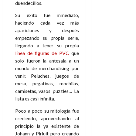
e
julio
duendecillos.
e
i
a
i
l
l
de
l
p
l
l
a
2026
a
Su éxito fue inmediato,
o
s
d
i
l
W
haciendo cada vez más
0
r
i
e
d
í
W
apariciones y después
i
s
l
a
n
E
g
empezando su propia serie,
y
M
d
e
e
s
llegando a tener su propia
u
c
a
6
n
u
n
o
línea de figuras de PVC
que
de
y
p
d
m
solo fueron la antesala a un
agosto
3
e
u
i
o
de
de
mundo de merchandising por
l
n
a
2026
c
agosto
venir. Peluches, juegos de
d
t
l
de
o
0
mesa, pegatinas, mochilas,
e
o
2026
n
s
camisetas, vasos, puzzles… La
d
t
20
0
t
e
lista es casi infinita.
r
de
i
n
julio
a
Poco a poco su mitología fue
n
o
de
c
o
r
creciendo, aprovechando al
2026
u
d
e
principio la ya existente de
l
0
e
t
t
Johann y Pirluit pero creando