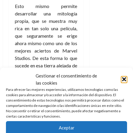
Esto mismo permite
desarrollar una mitología
propia, que se muestra muy
rica en tan solo una película,
que seguramente se erige
ahora mismo como uno de los
mejores aciertos de Marvel
Studios. De esta forma lo que
sucede en esa tierra alejada de
los ojos curiosos tiene su
Gestionar el consentimiento de
propia entidad y fondo, sin
las cookies
tener que estar atado por las
Para ofrecer las mejores experiencias, utilizamos tecnologías como las
cadenas de todo lo hecho a lo
cookies para almacenar y/o acceder a la información del dispositivo. El
consentimiento de estas tecnologías nos permitirá procesar datos como el
largo de esta década de
comportamiento de navegación o las identificaciones únicas en este sitio.
trabajo.
No consentir o retirar el consentimiento, puede afectar negativamente a
ciertas características y funciones.
Con todo estamos ante una
Aceptar
película de ese amplio