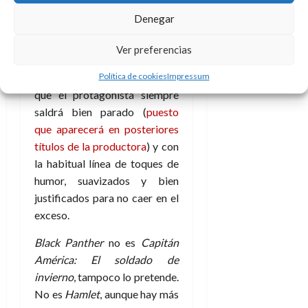
universo, y
no se puede pedir
Denegar
más de lo que se ha dado
hasta la fecha.
El producto es
Ver preferencias
en muchos momentos
Política de cookies
Impressum
predecible, todos sabemos
que el protagonista siempre
saldrá bien parado (
puesto
que aparecerá en posteriores
títulos de la productora
) y con
la habitual línea de toques de
humor, suavizados y bien
justificados para no caer en el
exceso.
Black Panther
no es
Capitán
América: El soldado de
invierno
, tampoco lo pretende.
No es
Hamlet
, aunque hay más