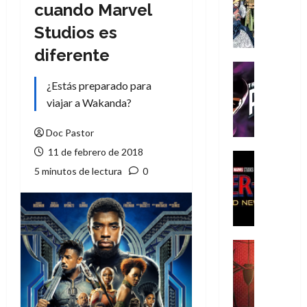
Literatura
cuando Marvel
A
Studios es
m
í
diferente
m
Cine
e
Cómic
¿Estás preparado para
g
T
viajar a Wakanda?
u
h
s
e
Doc Pastor
t
P
11 de febrero de 2018
a
h
Cine
L
a
Cómic
5 minutos de lectura
0
Crítica
a
n
S
L
t
p
i
o
i
g
m
d
a
,
Cine
e
Crítica
d
9
r
S
e
0
-
p
l
a
M
i
o
ñ