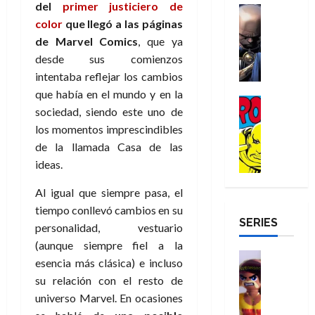
a
del
primer justiciero de
d
d
H
Cómic
s
d
e
v
e
color
que llegó a las páginas
Reseña
e
o
d
e
p
e
r
E
l
de Marvel Comics
, que ya
m
e
j
e
n
-
l
D
b
l
a
desde sus comienzos
t
t
M
V
o
r
h
d
i
intentaba reflejar los cambios
u
a
i
c
e
é
e
d
r
que había en el mundo y en la
n
g
Cómic
t
s
r
e
a
a
sociedad, siendo este uno de
:
i
Reseña
o
E
o
m
p
los momentos imprescindibles
D
B
l
r
x
e
o
e
29
o
r
a
de la llamada Casa de las
M
t
q
c
r
de
c
a
n
ideas.
u
r
u
i
o
julio
t
n
t
e
a
e
o
f
de
o
d
Al igual que siempre pasa, el
e
r
o
n
n
u
2026
r
N
y
tiempo conllevó cambios en su
t
r
u
a
n
SERIES
D
0
e
l
e
d
personalidad, vestuario
n
r
c
r
w
a
,
i
c
i
(aunque siempre fiel a la
o
D
s
Juguetes
e
n
a
o
esencia más clásica) e incluso
27
o
a
j
Análisis
l
a
m
n
de
su relación con el resto de
Series
m
y
o
m
r
u
julio
a
H
universo Marvel. En ocasiones
,
,
y
e
i
de
e
l
u