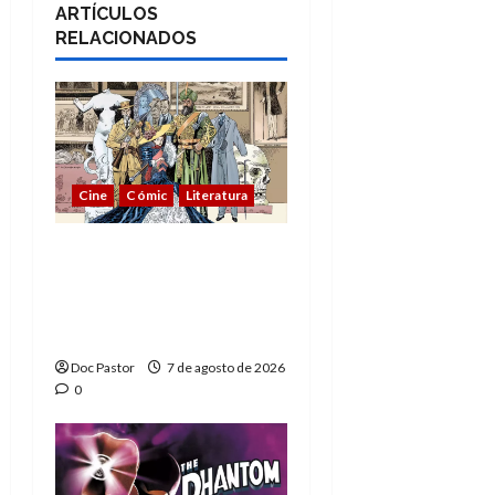
ARTÍCULOS
RELACIONADOS
Cine
Cómic
Literatura
A mí me gusta La Liga
de los Hombres
Extraordinarios (parte
1)
Doc Pastor
7 de agosto de 2026
0