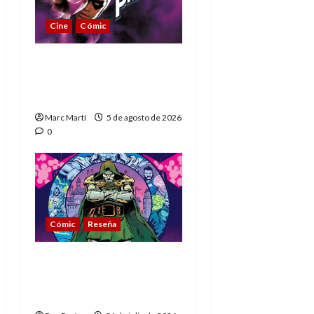
Cine
Cómic
The Phantom, 90 años
del héroe que nunca
muere
Marc Martí
5 de agosto de 2026
0
Cómic
Reseña
La tragedia del Doctor
Muerte, el mejor
villano de Marvel