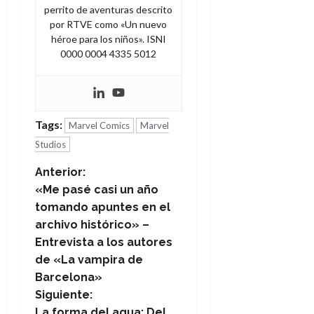
perrito de aventuras descrito
por RTVE como «Un nuevo
héroe para los niños». ISNI
0000 0004 4335 5012
Tags:
Marvel Comics
Marvel
Studios
N
Anterior:
«Me pasé casi un año
a
tomando apuntes en el
archivo histórico» –
v
Entrevista a los autores
e
de «La vampira de
Barcelona»
g
Siguiente:
La forma del agua: Del