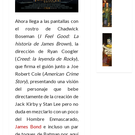
l
s
Cómic
:
n
de
i
i
julio
Series
t
s
p
h
2026
p
c
de
X
u
o
r
o
ó
c
2026
0
-
Ahora llega a las pantallas con
r
:
i
m
a
i
M
0
el rostro de Chadwick
a
e
m
e
l
ó
e
p
l
e
Series
Boseman (
I Feel Good: La
n
D
n
n
Análisis
o
o
r
a
historia de James Brown
), la
o
d
’
Cómic
p
p
a
j
c
dirección de Ryan Coogler
e
X
9
c
t
s
e
t
M
(
Creed: la leyenda de Rocky
),
-
7
o
i
i
a
o
a
que firma el guión junto a Joe
M
(
n
m
m
u
r
r
e
Robert Cole (
American Crime
2
q
i
p
n
E
v
n
×
Story
), presentando una visión
u
s
r
a
x
e
’
4
i
m
del personaje que bebe
e
l
t
l
9
)
s
o
s
e
directamente de la creación de
r
7
:
t
y
i
y
a
Jack Kirby y Stan Lee pero no
30
(
A
ó
l
o
e
ñ
duda en mezclarlo con un poco
de
2
p
l
a
n
n
o
julio
del Hombre Enmascarado,
×
o
a
a
e
d
de
3
James Bond
e incluso un par
c
f
m
s
a
2026
29
)
a
de toques de Batman por aquí
i