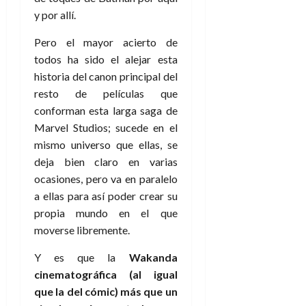
a
d
d
de
:
0
l
n
y por allí.
b
e
e
julio
e
i
a
i
l
l
de
l
p
Pero el mayor acierto de
l
l
a
2026
a
o
s
todos ha sido el alejar esta
d
i
l
W
0
r
i
e
d
í
historia del canon principal del
W
i
s
l
a
n
E
resto de películas que
g
y
M
d
e
conforman esta larga saga de
e
s
u
c
a
6
Marvel Studios; sucede en el
n
u
n
o
de
mismo universo que ellas, se
y
p
d
m
agosto
3
e
deja bien claro en varias
u
i
o
de
de
l
n
ocasiones, pero va en paralelo
a
2026
c
agosto
d
t
l
de
o
a ellas para así poder crear su
0
e
o
2026
n
propia mundo en el que
s
d
t
20
moverse libremente.
0
t
e
r
de
i
n
julio
a
Y es que la
Wakanda
n
o
de
c
cinematográfica (al igual
o
r
2026
u
que la del cómic) más que un
d
e
l
0