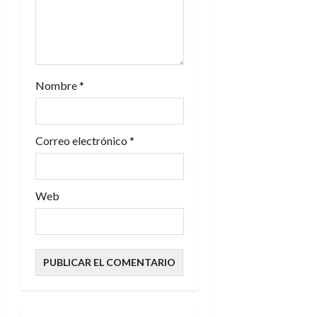
a
d
a
Nombre
*
s
Correo electrónico
*
Web