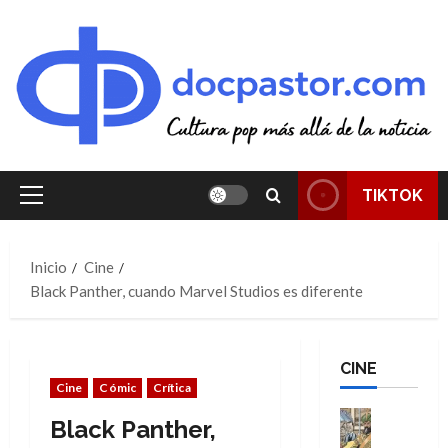
Saltar
al
contenido
TIKTOK
Menú
principal
Inicio
Cine
Black Panther, cuando Marvel Studios es diferente
CINE
Cine
Cómic
Crítica
Cine
Black Panther,
Cómic