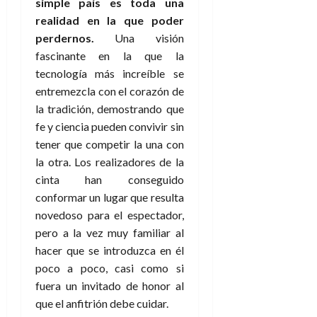
simple país es toda una
e
t
t
realidad en la que poder
A
o
u
p
r
perdernos.
Una visión
r
o
n
fascinante en la que la
a
c
o
tecnología más increíble se
a
entremezcla con el corazón de
9
l
8
de
la tradición, demostrando que
i
de
julio
fe y ciencia pueden convivir sin
p
julio
de
tener que competir la una con
s
de
2026
2026
i
la otra. Los realizadores de la
0
s
cinta han conseguido
0
conformar un lugar que resulta
7
novedoso para el espectador,
de
pero a la vez muy familiar al
julio
hacer que se introduzca en él
de
2026
poco a poco, casi como si
fuera un invitado de honor al
0
que el anfitrión debe cuidar.