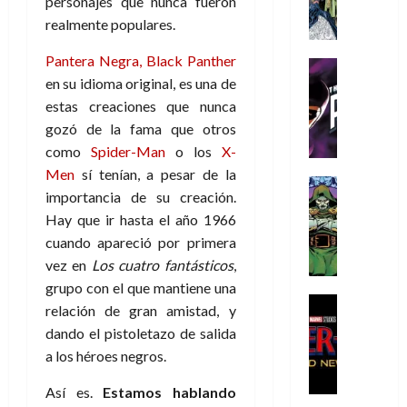
A
personajes que nunca fueron
d
c
d
m
i
e
m
a
a
realmente populares.
e
a
o
r
í
y
t
l
d
s
e
Pantera Negra, Black Panther
m
o
e
o
Cine
u
(
e
c
en su idioma original, es una de
v
Cómic
e
r
p
5
g
T
u
e
estas creaciones que nunca
s
a
a
de
u
h
a
r
p
r
gozó de la fama que otros
r
agosto
s
e
n
t
e
e
t
de
como
Spider-Man
o los
X-
t
P
d
i
r
s
2026
e
Men
sí tenían, a pesar de la
a
h
o
c
Cómic
a
u
1
importancia de su creación.
0
L
a
Reseña
l
a
d
n
)
Hay que ir hasta el año 1966
L
a
n
a
l
o
a
a
L
t
cuando apareció por primera
n
,
c
7
t
i
o
o
f
vez en
Los cuatro fantásticos
,
o
30
de
r
g
m
s
ó
m
grupo con el que mantiene una
de
agosto
a
a
,
t
Cine
r
julio
p
de
relación de gran amistad, y
g
Cómic
d
9
a
m
de
2026
l
dando el pistoletazo de salida
Crítica
e
e
0
l
2026
u
e
S
a los héroes negros.
0
d
l
a
g
l
j
0
p
i
o
ñ
i
a
a
Así es.
Estamos hablando
i
a
s
o
a
r