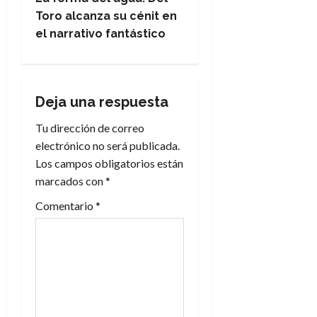
a
Toro alcanza su cénit en
el narrativo fantástico
c
i
ó
Deja una respuesta
n
Tu dirección de correo
electrónico no será publicada.
d
Los campos obligatorios están
marcados con
*
e
Comentario
*
e
n
t
r