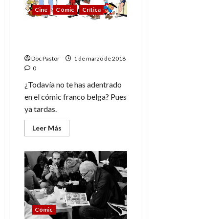
este
Cine
Cómic
Crítica
verano
¡Bienvenidos al cómic
franco belga!
Doc Pastor
1 de marzo de 2018
0
¿Todavía no te has adentrado
en el cómic franco belga? Pues
ya tardas.
Leer
Leer Más
más
acerca
de
¡Bienvenidos
al
cómic
franco
belga!
Cómic