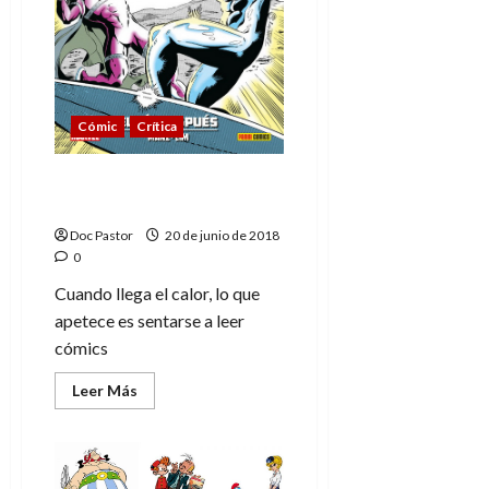
Cómic
Crítica
Tres tebeos para este
verano
Doc Pastor
20 de junio de 2018
0
Cuando llega el calor, lo que
apetece es sentarse a leer
cómics
Leer
Leer Más
más
acerca
de
Tres
tebeos
para