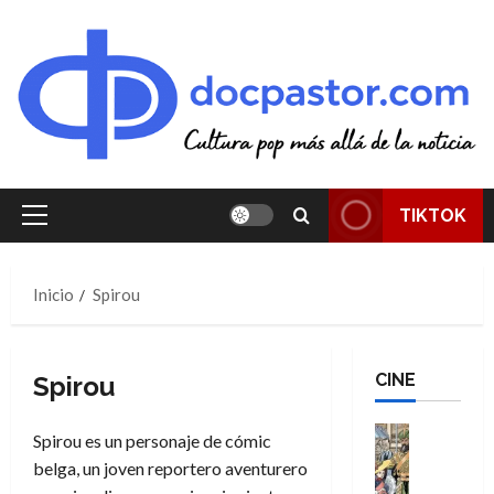
Saltar
al
contenido
TIKTOK
Menú
principal
Inicio
Spirou
CINE
Spirou
Cine
Spirou es un personaje de cómic
Cómic
belga, un joven reportero aventurero
Literatura