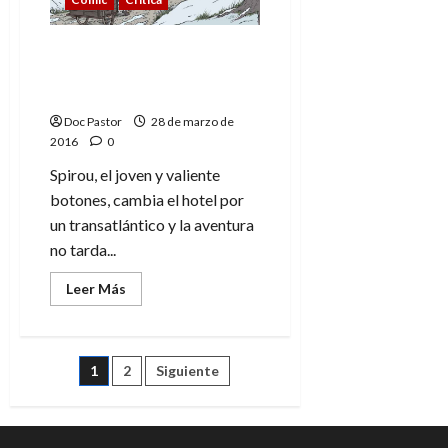
Pánico en el Atlántico.
Comedia y aventura con
Spirou y Fantasio
Doc Pastor
28 de marzo de
2016
0
Spirou, el joven y valiente
botones, cambia el hotel por
un transatlántico y la aventura
no tarda...
Leer
Leer Más
más
acerca
de
Pánico
en
Paginación
1
2
Siguiente
el
Atlántico.
Comedia
de
y
aventura
con