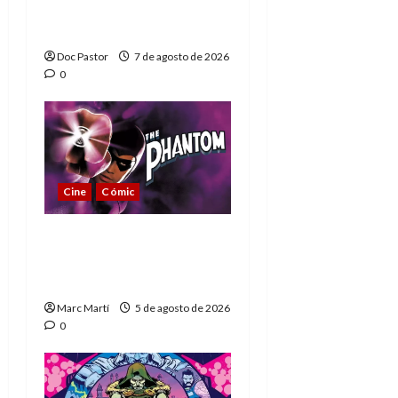
Extraordinarios (parte
1)
Doc Pastor
7 de agosto de 2026
0
Cine
Cómic
The Phantom, 90 años
del héroe que nunca
muere
Marc Martí
5 de agosto de 2026
0