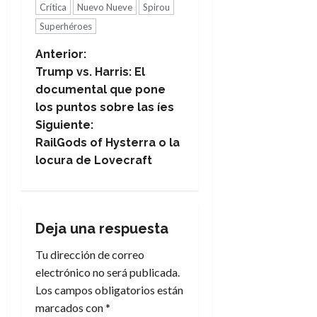
Crítica
Nuevo Nueve
Spirou
Superhéroes
N
Anterior:
Trump vs. Harris: El
a
documental que pone
los puntos sobre las íes
v
Siguiente:
e
RailGods of Hysterra o la
locura de Lovecraft
g
a
Deja una respuesta
c
Tu dirección de correo
i
electrónico no será publicada.
Los campos obligatorios están
ó
marcados con
*