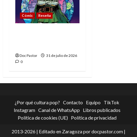
Cómic
Reseña
La tragedia del Doctor
Muerte, el mejor
villano de Marvel
Doc Pastor
31 de julio de 2026
0
¿Por qué cultura pop?
Contacto
Equipo
TikTok
Instagram
Canal de WhatsApp
Libros publicados
Política de cookies (UE)
Política de privacidad
2013-2026 | Editado en Zaragoza por docpastor.com |