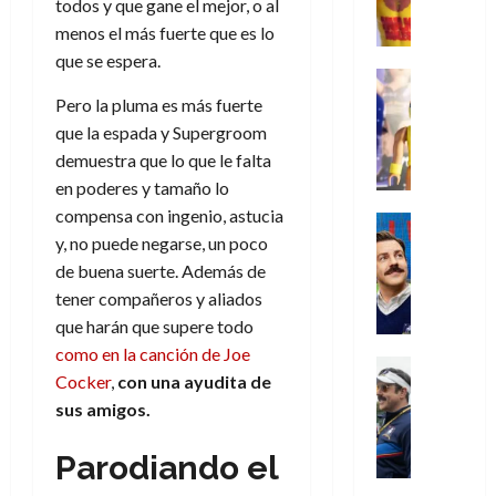
,
,
y
todos y que gane el mejor, o al
e
i
de
e
l
u
e
m
a
menos el más fuerte que es lo
2026
j
o
r
l
l
e
s
o
s
e
que se espera.
23
0
k
e
j
o
Juguetes
r
(
de
H
x
Análisis
o
c
Pero la pluma es más fuerte
v
p
julio
5
o
Series
p
r
u
i
a
que la espada y Supergroom
de
de
P
g
e
d
l
l
2026
r
agosto
demuestra que lo que le falta
l
a
r
e
t
l
t
de
en poderes y tamaño lo
a
0
n
i
l
a
2026
a
e
compensa con ingenio, astucia
y
e
m
o
Series
s
n
1
0
m
n
y, no puede negarse, un poco
Cine
e
e
d
o
)
o
Misceláne
P
n
de buena suerte. Además de
s
e
d
C
b
l
t
p
l
tener compañeros y aliados
e
7
u
i
a
o
e
a
M
que harán que supere todo
de
a
l
y
q
r
c
a
agosto
como en la canción de Joe
n
y
m
Crítica
u
a
i
de
r
Cocker
,
con una ayudita de
d
W
Series
o
e
d
e
2026
v
o
sus amigos.
T
W
b
a
o
n
e
l
0
e
E
i
n
c
l
a
d
Parodiando el
R
l
t
i
30
c
L
a
:
i
a
de