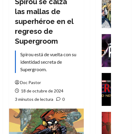
Spirou se calza
Cómic
Literatura
las mallas de
A
superhéroe en el
m
í
regreso de
m
Cine
Supergroom
e
Cómic
g
T
Spirou está de vuelta con su
u
h
s
identidad secreta de
e
t
P
Supergroom.
a
h
Cine
L
a
Cómic
Doc Pastor
Crítica
a
n
18 de octubre de 2024
S
L
t
3 minutos de lectura
0
p
i
o
i
g
m
d
a
,
Cine
e
Crítica
d
9
r
S
e
0
-
p
l