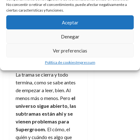
d
Viñetas de Supergroom 2.
e
l
No consentir o retirar el consentimiento, puede afectar negativamente a
0
e
t
ciertas características y funciones.
Créditos: Nuevo Nueve
t
A
o
u
Aceptar
p
r
r
o
n
La función
a
Denegar
c
o
a
debe
9
Ver preferencias
l
8
de
i
continuar
de
julio
Política de cookies
Impressum
p
julio
de
s
de
2026
La trama se cierra y todo
2026
i
termina, como se sabe antes
0
s
0
de empezar a leer, bien. Al
menos más o menos. Pero
el
7
universo sigue abierto, las
de
julio
subtramas están ahí y se
de
vienen problemas para
2026
Supergroom.
El cómo, el
0
quién y cuándo es algo que