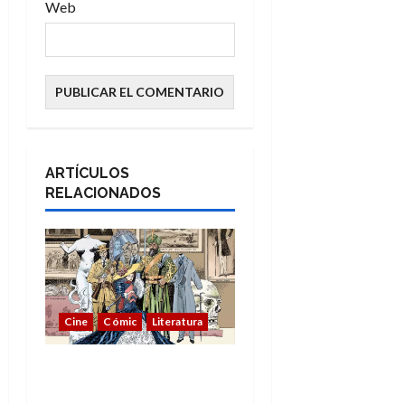
Web
ARTÍCULOS
RELACIONADOS
Cine
Cómic
Literatura
A mí me gusta La Liga
de los Hombres