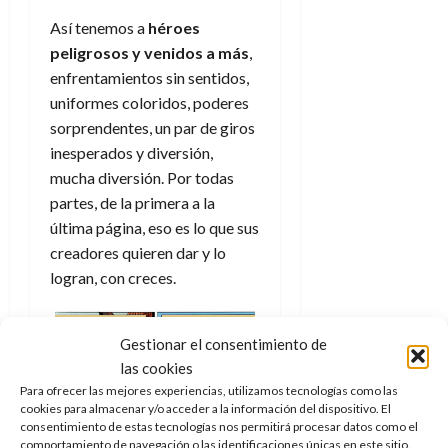
f
m
s
a
2026
29
)
a
i
a
d
d
Así tenemos a
héroes
de
:
0
l
n
b
e
e
peligrosos y venidos a más
,
julio
e
i
a
i
l
l
de
enfrentamientos sin sentidos,
l
p
l
l
a
2026
a
uniformes coloridos, poderes
o
s
d
i
l
W
0
r
sorprendentes, un par de giros
i
e
d
í
W
i
s
inesperados y diversión,
l
a
n
E
g
y
M
mucha diversión. Por todas
d
e
e
s
u
c
a
partes, de la primera a la
6
n
u
n
o
última página, eso es lo que sus
de
y
p
d
m
agosto
3
creadores quieren dar y lo
e
u
i
o
de
de
logran, con creces.
l
n
a
2026
c
agosto
d
t
l
de
o
0
e
o
2026
n
Gestionar el consentimiento de
s
d
t
20
0
las cookies
t
e
r
de
i
Para ofrecer las mejores experiencias, utilizamos tecnologías como las
n
julio
a
cookies para almacenar y/o acceder a la información del dispositivo. El
n
o
de
c
consentimiento de estas tecnologías nos permitirá procesar datos como el
o
r
2026
u
comportamiento de navegación o las identificaciones únicas en este sitio.