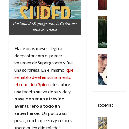
a
M
i
o
ñ
a
d
s
o
n
e
H
Cine
s
Portada de Supergroom 2. Créditos:
:
r
Cómic
o
d
Misceláne
Nuevo Nueve
B
-
m
e
V
r
M
b
l
e
a
a
r
h
n
Hace unos meses llegó a
n
n
e
é
g
docpastor.com el primer
d
:
Cine
s
r
a
Crítica
N
B
volumen de Supergroom y fue
E
o
d
C
e
r
x
e
una sorpresa. En el mismo,
que
o
l
w
a
t
q
se habló de él en su momento
,
r
e
D
n
r
u
el conocido Spirou
descubre
e
a
a
d
a
e
una faceta nueva de su vida y
s
n
y
N
o
n
pasa de ser un atrevido
:
e
,
e
r
u
D
CÓMIC
r
aventurero a todo un
m
w
d
n
o
:
e
D
superhéroe.
Un poco a su
i
c
o
R
j
a
Cine
n
pesar, con tropiezos y errores,
a
m
e
Cómic
o
y
a
m
¿pero quién dijo miedo?