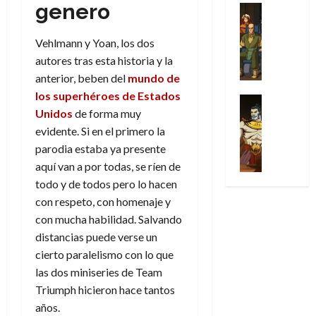
31
genero
u
a
w
u
Análisis
c
julio
f
de
l
s
Cómic
:
n
de
i
i
julio
Series
t
s
p
h
2026
p
Vehlmann y Yoan, los dos
c
de
X
u
o
r
o
ó
c
2026
autores tras esta historia y la
0
-
r
:
i
m
a
i
anterior, beben del
mundo de
M
0
a
e
m
e
l
ó
los superhéroes de Estados
e
p
l
e
Series
n
D
n
n
Unidos
de forma muy
Análisis
o
o
r
a
o
d
’
Cómic
p
evidente. Si en el primero la
p
a
j
c
e
X
9
c
t
s
parodia estaba ya presente
e
t
M
-
7
o
i
i
a
aquí van a por todas, se ríen de
o
a
M
(
n
m
m
u
r
r
todo y de todos pero lo hacen
e
2
q
i
p
n
E
v
con respeto, con homenaje y
n
×
u
s
r
a
x
e
con mucha habilidad. Salvando
’
4
i
m
e
l
t
l
9
)
distancias puede verse un
s
o
s
e
r
7
:
cierto paralelismo con lo que
t
y
i
y
a
30
(
A
ó
l
o
las dos miniseries de Team
e
ñ
de
2
p
l
a
n
n
Triumph hicieron hace tantos
o
julio
×
o
a
a
e
d
de
años.
3
c