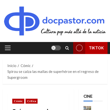
Saltar
al
contenido
TIKTOK
Menú
principal
Inicio
Cómic
Spirou se calza las mallas de superhéroe en el regreso de
Supergroom
CINE
Cómic
Crítica
Cine