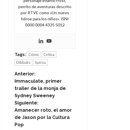
personaje infantil Frost,
perrito de aventuras descrito
por RTVE como «Un nuevo
héroe para los niños». ISNI
0000 0004 4335 5012
Tags:
Cómic
Crítica
Dibbuks
Spirou
N
Anterior:
Immaculate, primer
a
trailer de la monja de
Sydney Sweeney
v
Siguiente:
e
Amanecer roto, el amor
de Jason por la Cultura
g
Pop