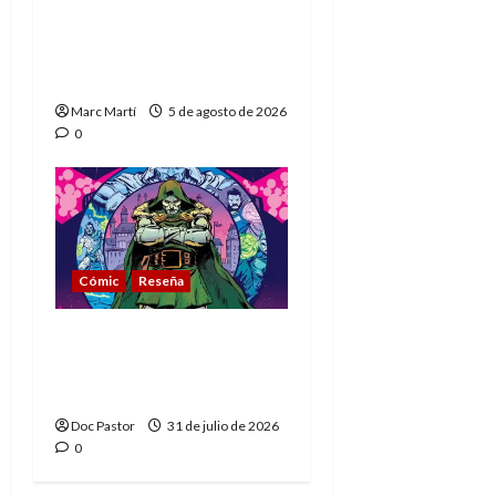
The Phantom, 90 años
del héroe que nunca
muere
Marc Martí
5 de agosto de 2026
0
Cómic
Reseña
La tragedia del Doctor
Muerte, el mejor
villano de Marvel
Doc Pastor
31 de julio de 2026
0