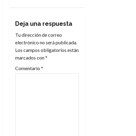
a
c
Deja una respuesta
i
Tu dirección de correo
electrónico no será publicada.
ó
Los campos obligatorios están
n
marcados con
*
Comentario
*
d
e
e
n
t
r