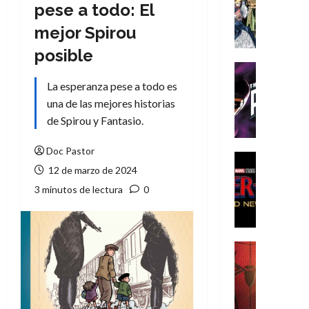
Literatura
pese a todo: El
A
mejor Spirou
m
í
posible
m
Cine
e
Cómic
La esperanza pese a todo es
g
T
una de las mejores historias
u
h
de Spirou y Fantasio.
s
e
t
P
Doc Pastor
a
h
Cine
12 de marzo de 2024
L
a
Cómic
Crítica
a
n
3 minutos de lectura
0
S
L
t
p
i
o
i
g
m
d
a
,
Cine
e
Crítica
d
9
r
S
e
0
-
p
l
a
M
i
o
ñ