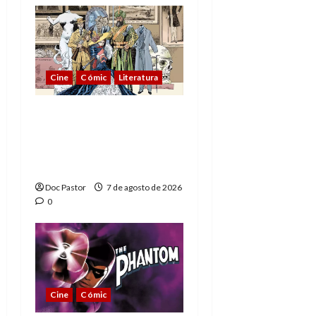
Cine
Cómic
Literatura
A mí me gusta La Liga
de los Hombres
Extraordinarios (parte
1)
Doc Pastor
7 de agosto de 2026
0
Cine
Cómic