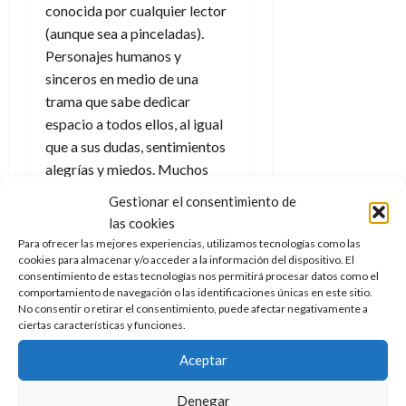
a
d
d
de
conocida por cualquier lector
:
0
l
n
b
e
e
julio
(aunque sea a pinceladas).
e
i
a
i
l
l
de
l
p
Personajes humanos y
l
l
a
2026
a
o
s
sinceros en medio de una
d
i
l
W
0
r
i
e
d
í
trama que sabe dedicar
W
i
s
l
a
n
E
espacio a todos ellos, al igual
g
y
M
d
e
que a sus dudas, sentimientos
e
s
u
c
a
6
alegrías y miedos. Muchos
n
u
n
o
de
miedos dado que estamos en
y
p
d
m
Gestionar el consentimiento de
agosto
3
e
época de guerra.
u
i
o
de
las cookies
de
l
n
a
2026
c
agosto
Para ofrecer las mejores experiencias, utilizamos tecnologías como las
No cabe duda de que
La
d
t
l
de
o
cookies para almacenar y/o acceder a la información del dispositivo. El
0
e
esperanza pese a todo
es
una
o
consentimiento de estas tecnologías nos permitirá procesar datos como el
2026
n
s
comportamiento de navegación o las identificaciones únicas en este sitio.
d
de las mejores historias de
t
20
0
No consentir o retirar el consentimiento, puede afectar negativamente a
t
e
Spirou y Fantasio
, quizá la
r
de
ciertas características y funciones.
i
n
julio
a
mejor de todas las que se han
n
o
de
c
Aceptar
escrito y dibujado hasta el
o
r
2026
u
momento. En ocasiones naíf,
d
e
l
Denegar
0