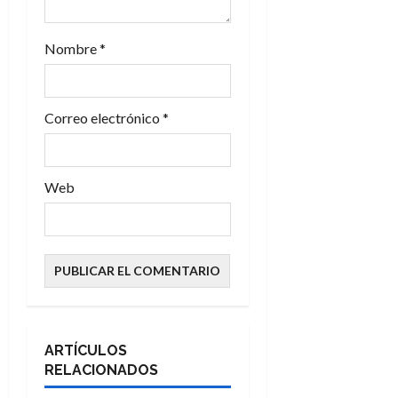
a
Nombre
*
d
a
Correo electrónico
*
s
Web
ARTÍCULOS
RELACIONADOS