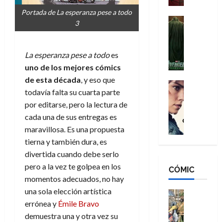
a
d
s
o
Portada de La esperanza pese a todo
n
e
H
Cine
s
3
:
r
Cómic
o
d
Misceláne
B
-
m
e
V
r
M
b
l
La esperanza pese a todo
es
e
a
a
r
h
uno de los mejores cómics
n
n
n
e
é
de esta década
, y eso que
g
d
:
Cine
s
r
todavía falta su cuarta parte
a
Crítica
N
B
E
o
d
C
por editarse, pero la lectura de
e
r
x
e
o
l
w
cada una de sus entregas es
a
t
q
r
e
D
n
maravillosa. Es una propuesta
r
u
e
a
a
d
a
e
tierna y también dura, es
s
n
y
N
o
n
divertida cuando debe serlo
:
e
,
e
r
u
pero a la vez te golpea en los
D
CÓMIC
r
m
w
d
n
momentos adecuados, no hay
o
:
e
D
i
c
o
una sola elección artística
R
j
a
Cine
n
a
m
e
Cómic
errónea y
Émile Bravo
o
y
a
m
s
Literatura
s
r
,
demuestra una y otra vez su
r
u