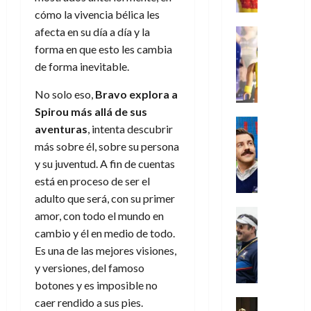
e
m
a
2026
j
o
r
l
cómo la vivencia bélica les
l
e
s
o
s
e
23
0
k
e
j
afecta en su día a día y la
o
Juguetes
r
(
de
H
x
Análisis
o
c
forma en que esto les cambia
v
p
julio
5
o
Series
p
r
u
i
a
de forma inevitable.
de
de
P
g
e
d
l
l
2026
r
agosto
l
a
r
e
t
No solo eso,
Bravo explora a
l
t
de
a
0
n
i
l
a
2026
a
Spirou más allá de sus
e
y
e
m
o
Series
s
n
1
aventuras
, intenta descubrir
0
m
n
Cine
e
e
d
o
)
más sobre él, sobre su persona
o
Misceláne
P
n
s
e
d
C
y su juventud. A fin de cuentas
b
l
t
p
l
e
7
u
i
está en proceso de ser el
a
o
e
a
M
de
a
l
y
adulto que será, con su primer
q
r
c
a
agosto
n
y
m
Crítica
u
a
i
amor, con todo el mundo en
de
r
d
W
Series
o
e
d
e
2026
cambio y él en medio de todo.
v
o
T
W
b
a
o
n
e
Es una de las mejores visiones,
l
0
e
E
i
n
c
l
y versiones, del famoso
a
d
R
l
t
i
30
botones y es imposible no
c
L
a
:
i
a
de
31
u
a
w
caer rendido a sus pies.
u
Análisis
c
julio
f
de