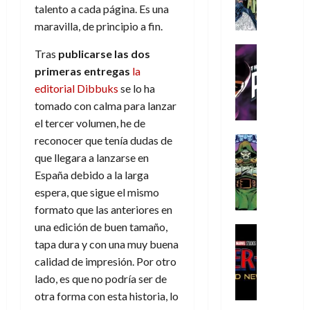
A
d
c
d
m
i
e
talento a cada página. Es una
m
a
a
e
a
o
r
maravilla, de principio a fin.
í
y
t
l
d
s
e
m
o
e
o
Cine
u
(
Tras
publicarse las dos
e
c
v
Cómic
e
r
p
primeras entregas
la
5
g
T
u
e
s
a
a
de
editorial Dibbuks
se lo ha
u
h
a
r
p
r
r
agosto
tomado con calma para lanzar
s
e
n
t
e
e
t
de
t
el tercer volumen, he de
P
d
i
r
s
2026
e
a
h
o
c
reconocer que tenía dudas de
Cómic
a
u
1
0
L
a
Reseña
l
a
d
que llegara a lanzarse en
n
)
L
a
n
a
l
o
a
España debido a la larga
a
L
t
n
,
c
espera, que sigue el mismo
7
t
i
o
o
f
o
30
de
formato que las anteriores en
r
g
m
s
ó
m
de
agosto
una edición de buen tamaño,
a
a
,
t
Cine
r
julio
p
de
g
Cómic
tapa dura y con una muy buena
d
9
a
m
de
2026
l
Crítica
e
e
0
l
calidad de impresión. Por otro
2026
u
e
S
0
d
l
a
g
l
lado, es que no podría ser de
j
0
p
i
o
ñ
i
a
a
otra forma con esta historia, lo
i
a
s
o
a
r