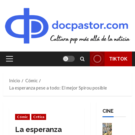
Saltar
al
contenido
TIKTOK
Menú
principal
Inicio
Cómic
La esperanza pese a todo: El mejor Spirou posible
CINE
Cómic
Crítica
Cine
La esperanza
Cómic