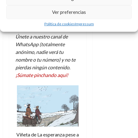
en ocasiones oscura, en
e
t
t
ocasiones alegre y en
A
o
u
Ver preferencias
p
r
ocasiones triste, pero siempre
r
o
n
esperanzadora.
Política de cookies
Impressum
a
c
o
a
Únete a nuestro canal de
9
l
WhatsApp (totalmente
8
de
i
de
anónimo, nadie verá tu
julio
p
julio
de
nombre o tu número) y no te
s
de
2026
pierdas ningún contenido.
2026
i
0
¡Súmate pinchando aquí!
s
0
7
de
julio
de
2026
0
Viñeta de La esperanza pese a