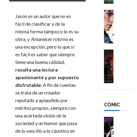
h
n
n
n
é
g
d
:
Cine
r
Jason es un autor que no es
a
Crítica
N
B
o
fácil de clasificar y de la
d
C
e
r
e
o
l
misma forma tampoco lo es su
w
a
q
r
e
D
obra, y
Amanecer roto
no es
n
u
e
a
a
d
una excepción, pero lo que sí
e
s
n
y
Cine
N
n
es fácil es saber que siempre
:
e
Crítica
,
e
u
tiene una buena calidad,
L
D
r
m
w
n
resulta una lectura
a
o
:
e
D
c
apasionante y
por supuesto
O
o
R
j
a
a
d
m
disfrutable
. A fin de cuentas
e
o
y
m
i
s
s
se trata de un creador
r
,
u
s
d
c
d
m
reputado y aplaudido por
e
CÓMIC
e
a
a
e
a
r
méritos propios, siempre con
a
y
t
l
d
e
una acertada visión de la
d
o
e
o
Cine
u
sociedad y un humor que pasa
e
c
v
Cómic
e
r
5
de lo sencillo a lo cáustico en
C
T
u
e
s
a
de