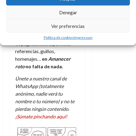
e
t
t
editorial pero mantiene esa
A
o
u
Denegar
apuesta constante por la
p
r
r
calidad y el talento, algo que
o
n
a
Ver preferencias
queda demostrado con solo
c
o
a
abrir la portada y leer un par
Política de cookies
Impressum
9
l
de páginas. Sátira, parodia,
8
de
i
de
referencias, guiños,
julio
p
julio
de
homenajes…
en
Amanecer
s
de
2026
roto
no falta de nada.
2026
i
0
s
Únete a nuestro canal de
0
WhatsApp (totalmente
7
anónimo, nadie verá tu
de
nombre o tu número) y no te
julio
de
pierdas ningún contenido.
2026
¡Súmate pinchando aquí!
0