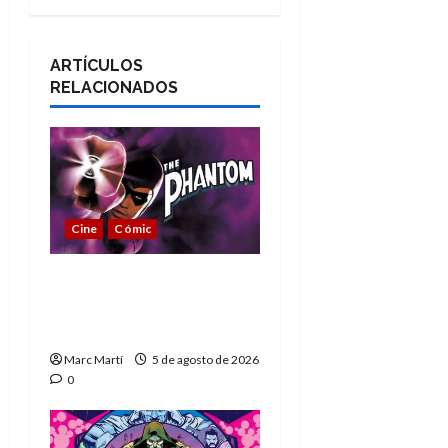
ARTÍCULOS
RELACIONADOS
Cine
Cómic
The Phantom, 90 años
del héroe que nunca
muere
Marc Martí
5 de agosto de 2026
0