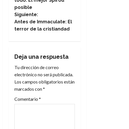
todo: El mejor Spirou
posible
v
Siguiente:
e
Antes de Immaculate: El
terror de la cristiandad
g
a
Deja una respuesta
c
Tu dirección de correo
i
electrónico no será publicada.
Los campos obligatorios están
ó
marcados con
*
n
Comentario
*
d
e