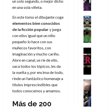
h
h
un solo segundo, o mejor dicho
a
r
p
r
agosto
r
e
n
t
en una sola viñeta.
e
e
de
i
P
d
i
r
s
2026
En este tomo el dibujante coge
s
h
o
c
Cómic
a
u
0
t
a
Reseña
l
a
elementos bien conocidos
d
n
L
o
n
a
l
o
de la ficción popular
y juega
a
a
p
t
n
,
c
con ellos igual que un niño
t
h
o
o
f
o
30
pequeño lo hace con sus
r
e
m
s
ó
m
de
muñecos favoritos, con
a
r
,
t
Cine
r
julio
p
imaginación y mucho cariño.
g
Cómic
N
9
a
m
de
l
Crítica
e
Abre en canal, se ríe de ello,
o
0
l
2026
u
e
S
d
l
a
g
saca todos los tópicos, les da
l
j
0
p
i
a
ñ
i
a
la vuelta y, por encima de todo,
a
i
a
n
o
a
r
a
rinde un fantástico homenaje a
d
d
Cómic
,
s
d
e
v
títulos imprescindibles que
e
Reseña
e
u
d
e
p
e
todos conocemos y amamos.
r
E
l
n
e
j
e
n
-
l
D
a
l
a
t
t
Más de 200
M
V
o
e
h
d
i
u
a
i
c
s
é
e
d