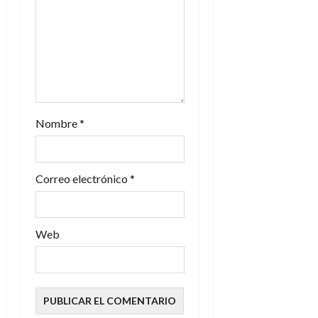
e
n
t
r
a
Nombre
*
d
Correo electrónico
*
a
s
Web