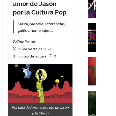
T
amor de Jason
h
por la Cultura Pop
e
P
Sátira, parodia, referencias,
h
Cine
guiños, homenajes…
a
Cómic
Crítica
n
S
Doc Pastor
t
p
o
12 de marzo de 2024
i
m
3 minutos de lectura
0
d
,
Cine
e
Crítica
9
r
S
0
-
p
a
M
i
ñ
a
d
o
n
e
Cine
s
:
r
Cómic
d
Misceláne
B
-
e
Portada de Amanecer roto de Jason
V
r
M
l
y Astiberri
e
a
a