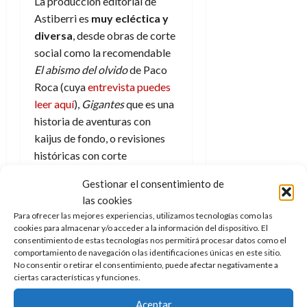
a
d
La producción editorial de
d
:
l
n
b
e
e
Astiberri es
muy ecléctica y
27
e
i
a
i
l
l
de
diversa
, desde obras de corte
l
p
l
l
a
a
julio
social como la recomendable
o
s
d
i
l
de
W
El abismo del olvido
de Paco
r
i
e
2026
d
í
W
i
Roca (cuya
entrevista puedes
s
l
a
n
E
0
g
y
leer aquí
),
Gigantes
que es una
M
d
e
e
s
u
c
historia de aventuras con
a
6
n
u
n
o
kaijus de fondo, o revisiones
de
y
p
d
m
agosto
3
históricas con corte
e
u
i
o
de
de
humorístico como
La carrera
l
n
a
2026
c
agosto
Gestionar el consentimiento de
del siglo
. La selección es muy
d
t
l
de
o
las cookies
0
e
amplia y dinámica, siempre
o
2026
n
Para ofrecer las mejores experiencias, utilizamos tecnologías como las
s
d
acertada y de calidad, eso por
t
20
cookies para almacenar y/o acceder a la información del dispositivo. El
0
t
e
delante.
r
consentimiento de estas tecnologías nos permitirá procesar datos como el
de
i
n
comportamiento de navegación o las identificaciones únicas en este sitio.
julio
a
No consentir o retirar el consentimiento, puede afectar negativamente a
n
o
Amanecer roto
cumple a la
de
c
ciertas características y funciones.
o
r
2026
perfección con esto. Se aleja
u
d
e
l
de muchos de los títulos de la
Aceptar
0