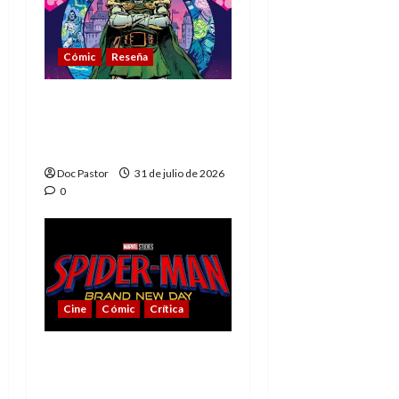
Cómic
Reseña
La tragedia del Doctor
Muerte, el mejor
villano de Marvel
Doc Pastor
31 de julio de 2026
0
Cine
Cómic
Crítica
Spider-Man: Brand New
Day, mejor de lo