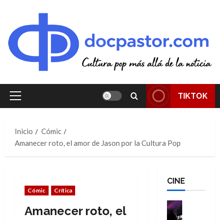
Saltar
al
contenido
TIKTOK
Menú
principal
Inicio
Cómic
Amanecer roto, el amor de Jason por la Cultura Pop
CINE
Cómic
Crítica
Cine
Amanecer roto, el
Cómic