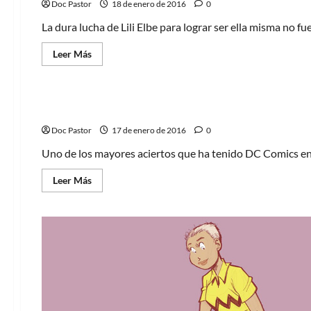
Doc Pastor
18 de enero de 2016
0
La dura lucha de Lili Elbe para lograr ser ella misma no fu
Leer
Leer Más
más
acerca
Cómic
Crítica
de
Un
vistazo
Convergencia: El Multiverso
a
la
Doc Pastor
vida
17 de enero de 2016
0
de
Lili
Uno de los mayores aciertos que ha tenido DC Comics en to
Elbe
Leer
Leer Más
más
acerca
de
Convergencia:
El
Multiverso