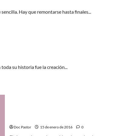
viaje
e sencilla. Hay que remontarse hasta finales...
da su historia fue la creación...
La chica danesa, la dura lucha por ser uno mismo
Doc Pastor
15 de enero de 2016
0