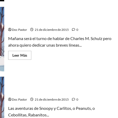
de
Snoopy
un
libro
que
es
Charlie Brown y Snoopy: Un chico y su perro
en
sí
Doc Pastor
21 de diciembre de 2015
0
mismo
un
Mañana será el turno de hablar de Charles M. Schulz pero
tesoro
ahora quiero dedicar unas breves líneas...
Leer
Leer Más
más
acerca
de
Charlie
Brown
y
Snoopy:
Un
chico
y
¡Vivan Snoopy y Carlitos!
su
perro
Doc Pastor
21 de diciembre de 2015
0
Las aventuras de Snoopy y Carlitos, o Peanuts, o
Cebollitas, Rabanitos...