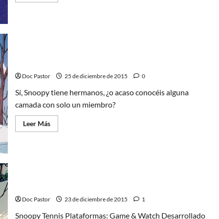
más
acerca
de
Convergencia:
Liga
de
la
Justicia
Los hermanos de Snoopy
Doc Pastor
25 de diciembre de 2015
0
Sí, Snoopy tiene hermanos, ¿o acaso conocéis alguna
camada con solo un miembro?
Leer
Leer Más
más
acerca
de
Los
hermanos
de
Snoopy
Snoopy y los videojuegos
Doc Pastor
23 de diciembre de 2015
1
Snoopy Tennis Plataformas: Game & Watch Desarrollado