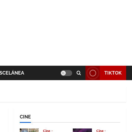
SCELÁNEA
TIKTOK
CINE
Cine
Cine