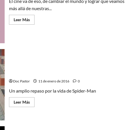
El cine va de eso, de cambiar el mundo y lograr que veamos
más allá de nuestras...
Leer
Leer Más
más
acerca
de
La
chica
danesa,
la
dura
lucha
por
ser
Spider-Man: la (imprescindible) historia jamás
uno
mismo
contada
Doc Pastor
11 de enero de 2016
0
Un amplio repaso por la vida de Spider-Man
Leer
Leer Más
más
acerca
de
Spider-
Man:
la