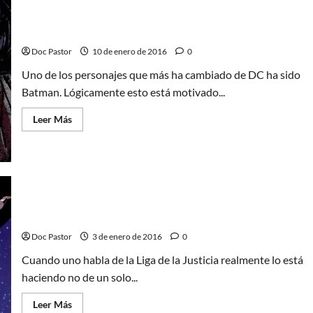
(imprescindible)
historia
jamás
contada
Convergencia: Batman (Flashpoint 1 de 2)
Doc Pastor
10 de enero de 2016
0
Uno de los personajes que más ha cambiado de DC ha sido
Batman. Lógicamente esto está motivado...
Leer
Leer Más
más
acerca
de
Convergencia:
Batman
(Flashpoint
1
de
2)
Convergencia: Liga de la Justicia
Doc Pastor
3 de enero de 2016
0
Cuando uno habla de la Liga de la Justicia realmente lo está
haciendo no de un solo...
Leer
Leer Más