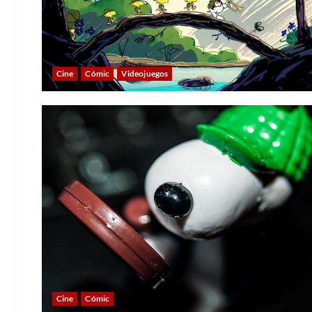
Cine
Cómic
Videojuegos
Cine
Cómic