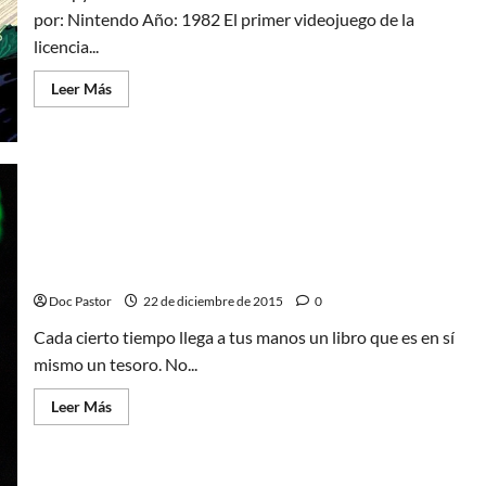
por: Nintendo Año: 1982 El primer videojuego de la
licencia...
Leer
Leer Más
más
acerca
de
Snoopy
y
los
videojuegos
Los tesoros de Snoopy un libro que es en sí mismo
un tesoro
Doc Pastor
22 de diciembre de 2015
0
Cada cierto tiempo llega a tus manos un libro que es en sí
mismo un tesoro. No...
Leer
Leer Más
más
acerca
de
Los
tesoros