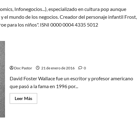
omics, Infonegocios...), especializado en cultura pop aunque
y el mundo de los negocios. Creador del personaje infantil Frost,
oe para los niños". ISNI 0000 0004 4335 5012
The end of tour, disfrutad del viaje
Doc Pastor
21 de enero de 2016
0
David Foster Wallace fue un escritor y profesor americano
que pasó a la fama en 1996 por...
Leer
Leer Más
más
acerca
de
The
end
of
tour,
disfrutad
del