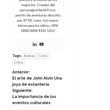
negocios. Creador del
personaje infantil Frost,
perrito de aventuras descrito
por RTVE como «Un nuevo
héroe para los niños». ISNI
0000 0004 4335 5012
Tags:
Batman
Cómic
Crítica
N
Anterior:
El arte de John Alvin Una
a
joya de estantería
Siguiente:
v
La importancia de los
e
eventos culturales