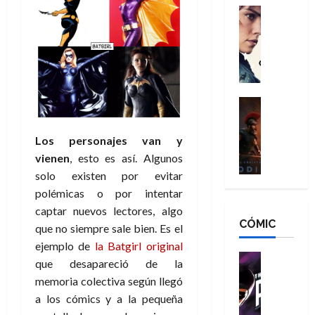
g
d
:
Cine
r
a
Crítica
N
B
o
d
C
e
r
e
o
l
w
a
q
r
e
D
n
u
e
a
a
d
e
s
n
y
Cine
N
n
:
e
Crítica
,
e
u
L
D
r
m
w
n
Los personajes van y
a
o
:
e
D
c
vienen
, esto es así. Algunos
O
o
R
j
a
a
solo existen por evitar
d
m
e
o
y
m
i
polémicas o por intentar
s
s
r
,
u
s
d
c
captar nuevos lectores, algo
d
m
e
CÓMIC
e
a
a
e
a
que no siempre sale bien. Es el
r
a
y
t
l
d
ejemplo de
la Batgirl original
e
d
o
e
o
Cine
u
que desapareció de la
e
c
v
Cómic
e
r
5
memoria colectiva según llegó
C
T
u
e
s
a
de
a los cómics y a la pequeña
h
h
a
r
p
r
agosto