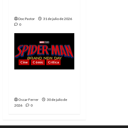
Muerte, el mejor
villano de Marvel
Doc Pastor
31 de julio de 2026
0
Cine
Cómic
Crítica
Spider-Man: Brand New
Day, mejor de lo
esperado
Oscar Ferrer
30 de julio de
2026
0