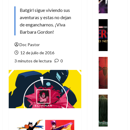
h
e
Batgirl sigue viviendo sus
P
aventuras y estas no dejan
h
Cine
de engancharnos. ¡Viva
a
Cómic
Barbara Gordon!
Crítica
n
S
t
Doc Pastor
p
o
i
12 de julio de 2016
m
d
,
Cine
3 minutos de lectura
0
e
Crítica
9
r
S
0
-
p
a
M
i
ñ
a
d
o
n
e
Cine
s
:
r
Cómic
d
Misceláne
B
-
e
V
r
M
l
e
a
a
h
n
n
n
é