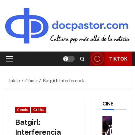
Saltar
al
contenido
TIKTOK
Menú
principal
Inicio
Cómic
Batgirl: Interferencia
CINE
Cómic
Crítica
Cine
Batgirl:
Cómic
T
Interferencia