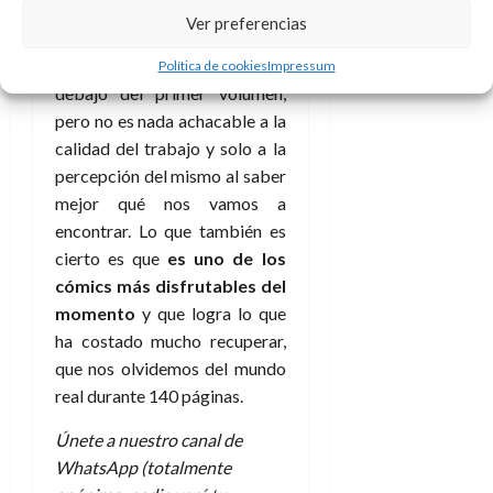
A
o
u
Ver preferencias
p
r
r
Es cierto que
Batgirl:
o
n
a
Interferenci
a está algo por
Política de cookies
Impressum
c
o
debajo del primer volumen,
a
9
pero no es nada achacable a la
l
8
de
calidad del trabajo y solo a la
i
de
julio
p
percepción del mismo al saber
julio
de
s
de
mejor qué nos vamos a
2026
2026
i
encontrar. Lo que también es
0
s
cierto es que
es uno de los
0
cómics más disfrutables del
7
momento
y que logra lo que
de
ha costado mucho recuperar,
julio
de
que nos olvidemos del mundo
2026
real durante 140 páginas.
0
Únete a nuestro canal de
WhatsApp (totalmente