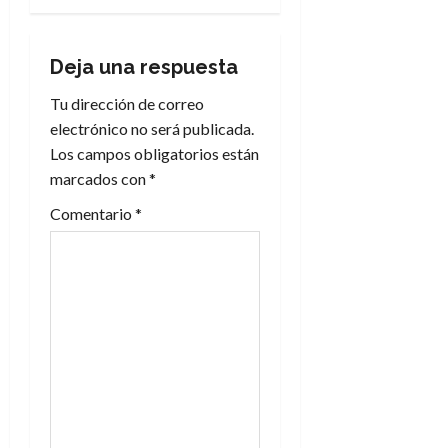
g
a
Deja una respuesta
c
Tu dirección de correo
electrónico no será publicada.
i
Los campos obligatorios están
marcados con
*
ó
Comentario
*
n
d
e
e
n
t