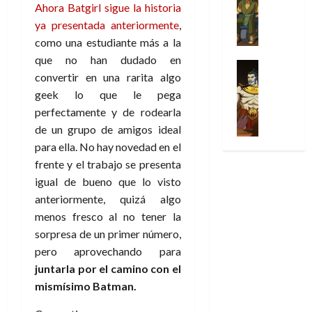
Series
t
s
p
l
h
Ahora Batgirl sigue la historia
c
e
X
u
o
r
g
o
ya presentada anteriormente
,
t
M
-
r
:
i
i
m
o
a
como una estudiante más a la
M
a
e
m
a
e
r
r
que no han dudado en
e
p
l
e
Series
d
n
E
v
convertir en una rarita algo
n
Análisis
o
o
r
e
a
x
e
’
Cómic
geek lo que le pega
p
p
a
j
j
t
l
X
9
c
t
perfectamente y de rodearla
s
a
e
r
-
7
o
i
i
d
a
de un grupo de amigos ideal
a
30
M
(
n
m
m
e
u
para ella. No hay novedad en el
ñ
de
e
2
q
i
p
e
n
o
frente y el trabajo se presenta
julio
n
×
u
s
r
m
a
de
igual de bueno que lo visto
’
4
i
m
e
o
l
2026
29
9
anteriormente, quizá algo
)
s
o
s
c
e
de
7
:
0
menos fresco al no tener la
t
y
i
i
y
julio
(
A
ó
sorpresa de un primer número,
l
o
o
e
de
2
p
l
a
n
pero aprovechando para
n
n
2026
×
o
a
a
e
a
d
juntarla por el camino con el
3
0
c
f
m
s
r
a
mismísimo Batman.
)
a
i
a
d
d
:
l
n
b
e