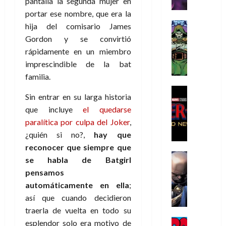
pantalla la segunda mujer en
r
e
n
t
e
e
de
i
P
d
i
portar ese nombre, que era la
r
s
2026
s
h
o
c
Cómic
a
hija del comisario James
u
0
t
a
Reseña
l
a
d
n
Gordon y se convirtió
L
o
n
a
l
o
a
rápidamente en un miembro
a
p
t
n
,
c
imprescindible de la bat
t
h
o
o
f
o
30
familia.
r
e
m
s
ó
m
de
a
r
,
t
Cine
r
julio
p
Sin entrar en su larga historia
g
Cómic
N
9
a
m
de
l
que incluye
el quedarse
Crítica
e
o
0
l
2026
u
e
S
paralítica por culpa del Joker
,
d
l
a
g
l
j
0
p
i
a
ñ
¿quién si no?,
hay que
i
a
a
i
a
n
o
a
r
reconocer que siempre que
a
d
d
Cómic
,
s
d
e
v
se habla de Batgirl
e
Reseña
e
u
d
e
p
e
pensamos
r
E
l
n
e
j
e
n
automáticamente en ella
;
-
l
D
a
l
a
t
t
M
así que cuando decidieron
V
o
e
h
d
i
u
a
i
traerla de vuelta en todo su
c
s
é
e
d
r
n
g
Cómic
t
esplendor solo era motivo de
p
r
e
a