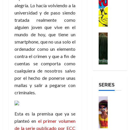
a
:
i
Reseña
o
e
o
m
p
alegría. Lo hacía volviendo a la
D
B
l
r
c
e
o
e
universidad y de paso siendo
29
o
r
a
M
t
q
c
r
tratada realmente como
de
c
a
n
u
a
u
i
o
julio
alguien joven que vive en el
t
n
t
e
c
e
o
f
de
o
mundo de hoy, que tiene un
d
e
Cine
r
u
n
n
u
2026
r
Cómic
N
y
smartphone, que no usa solo el
t
l
u
a
n
Misceláne
D
0
e
l
e
ordenador como un elemento
a
n
r
c
V
r
w
a
,
r
c
contra el crimen y que a fin de
i
e
o
D
s
e
e
a
o
cuentas se comporta como
27
n
o
a
j
l
p
m
n
de
cualquiera de nosotros salvo
g
m
y
o
m
o
u
julio
a
a
por el hecho de ponerse unas
,
,
y
e
de
p
e
l
d
SERIES
mallas y salir a pegarse con
e
m
a
2026
j
e
r
o
l
e
s
criminales.
o
y
e
23
r
0
e
j
o
Juguetes
r
a
de
e
x
Análisis
o
c
v
julio
5
s
Series
p
r
u
i
de
Esta es la premisa que ya se
de
22
:
H
e
d
l
l
2026
agosto
de
planteó en
el primer volumen
D
u
r
e
t
l
de
julio
de la serie publicado por ECC
o
l
0