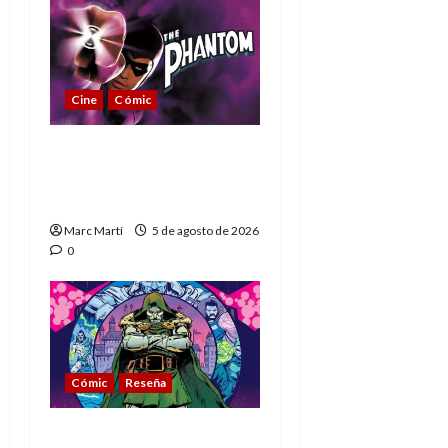
Cine
Cómic
The Phantom, 90 años
del héroe que nunca
muere
Marc Martí
5 de agosto de 2026
0
Cómic
Reseña
La tragedia del Doctor