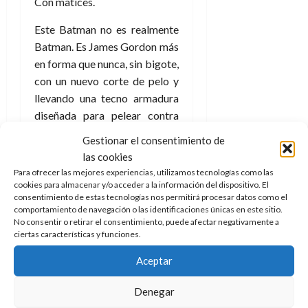
e
Con matices.
27
e
i
a
i
l
l
de
l
p
l
l
Este Batman no es realmente
a
a
julio
o
s
d
i
l
de
W
Batman. Es James Gordon más
r
i
e
2026
d
í
W
en forma que nunca, sin bigote,
i
s
l
a
n
E
con un nuevo corte de pelo y
0
g
y
M
d
e
llevando una tecno armadura
e
s
u
c
a
6
n
diseñada para pelear contra
u
n
o
de
y
p
justicieros y meta humanos,
d
m
agosto
3
Gestionar el consentimiento de
e
u
i
algo con lo que no se siente
o
de
de
las cookies
l
n
a
2026
c
agosto
realmente cómodo. Este es un
Para ofrecer las mejores experiencias, utilizamos tecnologías como las
d
t
l
de
o
punto que se verá en más de
cookies para almacenar y/o acceder a la información del dispositivo. El
0
e
o
2026
n
consentimiento de estas tecnologías nos permitirá procesar datos como el
una ocasión y que no dudarán
s
d
comportamiento de navegación o las identificaciones únicas en este sitio.
t
20
0
en explotar, al igual que la
t
e
No consentir o retirar el consentimiento, puede afectar negativamente a
r
de
ciertas características y funciones.
relación familiar entre ambos
i
n
julio
a
n
o
personajes con los secretos
de
c
Aceptar
o
r
2026
que tiene cada uno de ellos
u
d
e
l
como siempre ha sido a lo
0
Denegar
e
t
t
largo de los años.