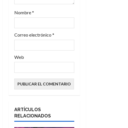
r
Nombre
*
a
d
Correo electrónico
*
a
s
Web
ARTÍCULOS
RELACIONADOS