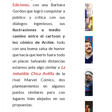
i
l
a
2026
a
de
o
k
Ediciones
, con una Barbara
m
o
Juguetes
s
2026
n
0
m
H
Análisis
Gordon que logró conquistar a
e
e
d
o
0
s
o
Series
n
s
e
público y crítica con sus
d
P
d
g
t
p
l
diálogos ingeniosos, sus
e
l
a
a
o
e
a
M
ilustraciones a medio
a
y
n
q
r
c
a
camino entre el cartoon y
y
o
e
Series
u
a
i
r
los cómics de Archie
, todo
m
c
n
Cine
e
d
e
v
o
Misceláne
u
P
con una buena salsa de humor
a
o
n
e
C
b
a
l
que hacía que leerlo fuera todo
n
c
l
u
i
n
a
t
un placer. Salvando distancias
i
30
a
l
d
y
i
a
de
estamos ante algo similar a
La
31
n
y
o
m
Crítica
c
julio
f
imbatible Chica Ardilla
de la
de
d
W
Series
l
o
de
i
i
julio
rival Marvel Comics, dos
o
T
W
a
b
2026
p
c
de
l
planteamientos en algunos
e
E
n
i
ó
c
2026
0
a
d
R
puntos similares pero con
o
l
a
i
c
L
0
a
s
:
lugares bien alejados en sus
l
ó
u
a
w
t
u
Análisis
D
propuestas.
n
l
s
Cómic
:
a
n
o
d