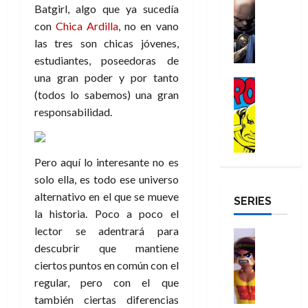
e
Reseña
e
Batgirl, algo que ya sucedía
o
d
e
p
e
r
E
l
m
e
j
con
Chica Ardilla
, no en vano
e
n
-
l
D
b
l
a
t
las tres son chicas jóvenes,
t
M
V
o
r
h
d
i
u
estudiantes, poseedoras de
a
i
c
e
é
e
d
r
una gran poder y por tanto
n
g
Cómic
t
s
r
e
a
a
(todos lo sabemos) una gran
:
i
Reseña
o
E
o
m
p
D
B
l
responsabilidad.
r
x
e
o
e
29
o
r
a
M
t
q
c
r
de
c
a
n
u
r
u
i
o
julio
t
n
t
e
a
e
o
Pero aquí lo interesante no es
f
de
o
d
e
r
o
n
n
u
2026
solo ella, es todo ese universo
r
N
y
t
r
u
a
n
alternativo en el que se mueve
SERIES
D
0
e
l
e
d
n
r
c
la historia. Poco a poco el
r
w
a
,
i
c
i
lector se adentrará para
o
D
s
Juguetes
e
n
a
o
27
o
a
j
Análisis
descubrir que mantiene
l
a
m
n
de
Series
m
y
o
ciertos puntos en común con el
m
r
u
julio
a
H
,
,
y
e
i
de
e
regular, pero con el que
l
u
e
m
a
2026
j
o
r
también ciertas diferencias
l
l
e