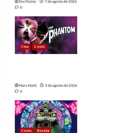
Doc Pastor
7 de agosto de 2026
0
Cine
Cómic
The Phantom, 90 años
del héroe que nunca
muere
Marc Martí
5 de agosto de 2026
0
Cómic
Reseña