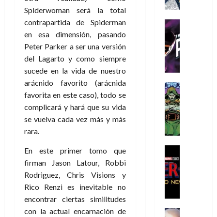
a
a
e
a
o
r
Spiderwoman será la total
í
y
t
l
d
s
e
m
o
contrapartida de Spiderman
e
o
Cine
u
(
e
c
v
Cómic
en esa dimensión, pasando
e
r
p
5
g
T
u
e
s
a
Peter Parker a ser una versión
a
de
u
h
a
r
p
r
r
del Lagarto y como siempre
agosto
s
e
n
t
e
e
t
de
sucede en la vida de nuestro
t
P
d
i
r
s
2026
e
arácnido favorito (arácnida
a
h
o
c
Cómic
a
u
1
0
favorita en este caso), todo se
L
a
Reseña
l
a
d
n
)
L
a
n
complicará y hará que su vida
a
l
o
a
a
L
t
n
,
se vuelva cada vez más y más
c
7
t
i
o
o
f
o
rara.
30
de
r
g
m
s
ó
m
de
agosto
a
a
,
t
Cine
r
En este primer tomo que
julio
p
de
g
Cómic
d
9
a
m
de
firman Jason Latour, Robbi
2026
l
Crítica
e
e
0
l
2026
u
e
Rodriguez, Chris Visions y
S
0
d
l
a
g
l
j
Rico Renzi es inevitable no
0
p
i
o
ñ
i
a
a
encontrar ciertas similitudes
i
a
s
o
a
r
a
d
con la actual encarnación de
d
H
Cómic
s
d
e
v