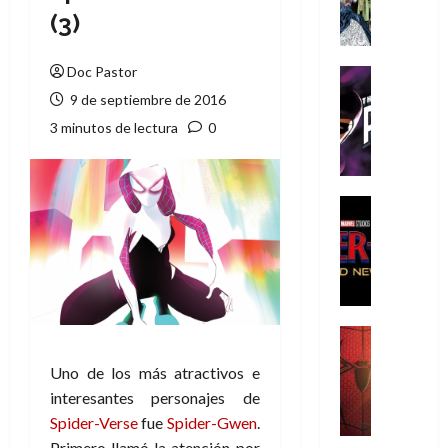
A
(3)
m
í
m
Doc Pastor
Cine
e
Cómic
9 de septiembre de 2016
g
T
3 minutos de lectura
0
u
h
s
e
t
P
a
h
Cine
L
a
Cómic
Crítica
a
n
S
L
t
p
i
o
i
g
m
d
a
,
Cine
e
Crítica
d
9
Uno de los más atractivos e
r
S
e
0
-
p
interesantes personajes de
l
a
M
i
o
ñ
Spider-Verse
fue
Spider-Gwen
.
a
d
s
o
Primero llamó la atención por