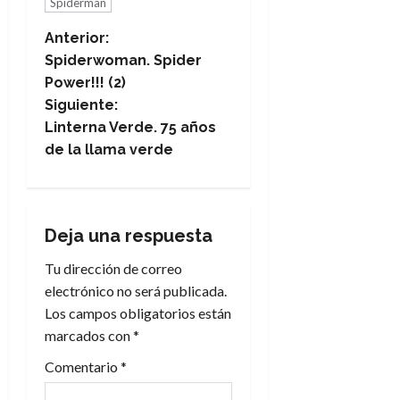
Spiderman
N
Anterior:
Spiderwoman. Spider
a
Power!!! (2)
Siguiente:
v
Linterna Verde. 75 años
e
de la llama verde
g
a
Deja una respuesta
c
Tu dirección de correo
electrónico no será publicada.
i
Los campos obligatorios están
marcados con
*
ó
Comentario
*
n