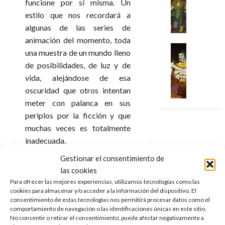
Series
funcione por sí misma. Un
t
s
p
h
2026
p
c
de
X
u
o
r
estilo que nos recordará a
o
ó
c
2026
0
-
r
:
i
m
algunas de las series de
a
i
M
0
a
e
m
e
l
animación del momento, toda
ó
e
p
l
e
Series
n
D
n
una muestra de un mundo lleno
n
Análisis
o
o
r
a
o
d
de posibilidades, de luz y de
’
Cómic
p
p
a
j
c
e
X
vida, alejándose de esa
9
c
t
s
e
t
M
-
7
oscuridad que otros intentan
o
i
i
a
o
a
M
(
n
m
meter con palanca en sus
m
u
r
r
e
2
q
i
p
n
periplos por la ficción y que
E
v
n
×
u
s
r
a
x
muchas veces es totalmente
e
’
4
i
m
e
l
t
l
inadecuada.
9
)
s
o
s
e
r
7
:
t
y
Gestionar el consentimiento de
i
y
Lo mejor que puede decirse
a
30
(
A
ó
l
o
las cookies
e
ñ
de
Spider-Gwen: un gran
de
2
p
l
a
n
n
Para ofrecer las mejores experiencias, utilizamos tecnologías como las
o
julio
poder
, es que para
×
o
a
a
cookies para almacenar y/o acceder a la información del dispositivo. El
e
d
de
descubrirlo hay que leerlo.
3
c
consentimiento de estas tecnologías nos permitirá procesar datos como el
f
m
s
a
2026
29
comportamiento de navegación o las identificaciones únicas en este sitio.
)
a
i
a
d
d
de
Únete a nuestro canal de
No consentir o retirar el consentimiento, puede afectar negativamente a
:
0
l
n
b
e