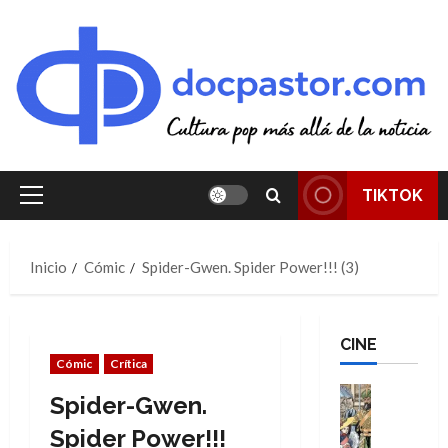
Saltar
al
contenido
TIKTOK
Menú
principal
Inicio
Cómic
Spider-Gwen. Spider Power!!! (3)
CINE
Cómic
Crítica
Cine
Spider-Gwen.
Cómic
Literatura
Spider Power!!!