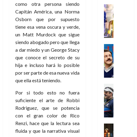
s
o
s
e
como otra persona siendo
23
0
k
e
j
o
Juguetes
r
(
de
Capitán América, una Norma
H
x
Análisis
o
c
v
p
julio
5
o
Series
Osborn que por supuesto
p
r
u
i
a
de
de
P
g
e
d
tiene esa vena oscura y verde,
l
l
2026
r
agosto
l
a
r
e
t
un Matt Murdock que sigue
l
t
de
a
0
n
i
l
a
2026
a
e
siendo abogado pero que llega
y
e
m
o
Series
s
n
1
a dar miedo y un George Stacy
0
m
n
Cine
e
e
d
o
)
que conoce el secreto de su
o
Misceláne
P
n
s
e
d
C
hija e incluso hará lo posible
b
l
t
p
l
e
7
u
i
a
por ser parte de esa nueva vida
o
e
a
M
de
a
l
y
q
que ella está teniendo.
r
c
a
agosto
n
y
m
Crítica
u
a
i
de
r
d
W
Series
Por si todo esto no fuera
o
e
d
e
2026
v
o
T
W
b
suficiente el arte de Robbi
a
o
n
e
l
0
e
E
i
n
c
Rodriguez, que se potencia
l
a
d
R
l
t
i
con el gran color de Rico
30
c
L
a
:
i
a
de
Renzi, hace que la lectura sea
31
u
a
w
u
Análisis
c
julio
f
de
fluida y que la narrativa visual
l
s
Cómic
:
n
de
i
i
julio