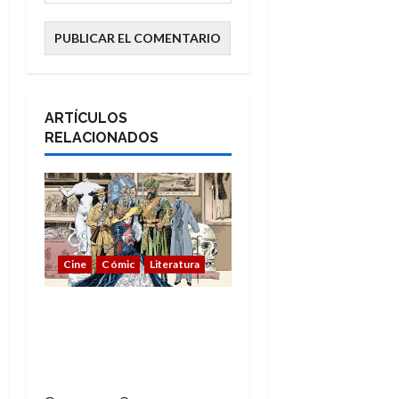
ARTÍCULOS
RELACIONADOS
Cine
Cómic
Literatura
A mí me gusta La Liga
de los Hombres
Extraordinarios (parte
1)