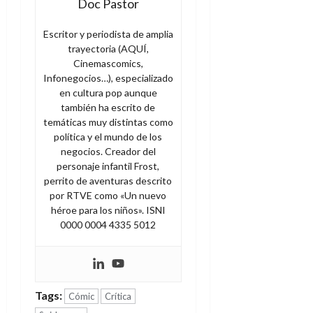
Doc Pastor
A
o
u
p
r
r
o
Escritor y periodista de amplia
n
a
trayectoria (AQUÍ,
c
o
Cinemascomics,
a
9
Infonegocios…), especializado
l
8
de
en cultura pop aunque
i
de
julio
también ha escrito de
p
julio
de
temáticas muy distintas como
s
de
2026
política y el mundo de los
2026
i
negocios. Creador del
0
s
0
personaje infantil Frost,
perrito de aventuras descrito
7
por RTVE como «Un nuevo
de
héroe para los niños». ISNI
julio
0000 0004 4335 5012
de
2026
0
Tags:
Cómic
Crítica