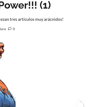
ower!!! (1)
zan tres artículos muy arácnidos!
tura
0