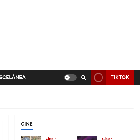
SCELÁNEA
TIKTOK
CINE
Cine
Cine