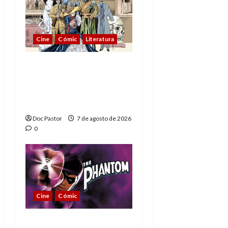
Cine
Cómic
Literatura
A mí me gusta La Liga
de los Hombres
Extraordinarios (parte
1)
Doc Pastor
7 de agosto de 2026
0
Cine
Cómic
The Phantom, 90 años