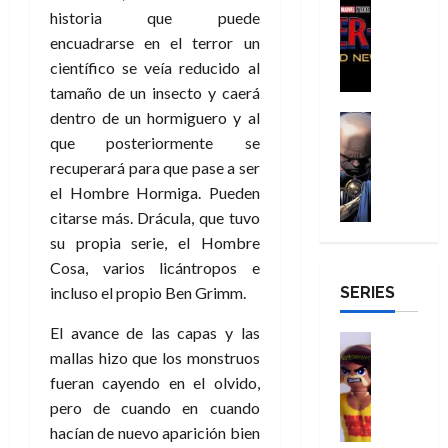
g
Cómic
d
9
a
o
de
historia que puede
2026
l
Crítica
e
e
0
l
m
2026
e
encuadrarse en el terror un
S
0
d
l
a
g
b
j
científico se veía reducido al
0
p
i
o
ñ
i
r
a
tamaño de un insecto y caerá
i
a
s
o
a
e
a
d
dentro de un hormiguero y al
d
H
Cómic
s
d
s
v
e
Reseña
e
que posteriormente se
o
d
e
E
e
r
E
l
m
e
j
x
recuperará para que pase a ser
n
-
l
D
b
l
a
t
el Hombre Hormiga. Pueden
t
M
V
o
r
h
d
r
u
citarse más. Drácula, que tuvo
a
i
c
e
é
e
a
r
su propia serie, el Hombre
n
g
t
s
r
e
o
a
Cosa, varios licántropos e
:
i
o
E
o
m
r
B
SERIES
l
incluso el propio Ben Grimm.
r
x
e
o
d
29
r
a
M
t
q
c
i
de
El avance de las capas y las
a
n
u
r
Juguetes
u
i
n
julio
n
mallas hizo que los monstruos
t
Análisis
e
a
e
o
a
de
d
Series
e
fueran cayendo en el olvido,
r
o
n
n
r
2026
H
N
y
t
r
pero de cuando en cuando
u
a
i
u
0
e
l
e
d
n
r
o
hacían de nuevo aparición bien
l
w
a