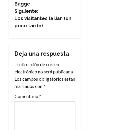
a
Bagge
Siguiente:
v
Los visitantes la lían (un
e
poco tarde)
g
a
Deja una respuesta
c
Tu dirección de correo
electrónico no será publicada.
i
Los campos obligatorios están
marcados con
*
ó
Comentario
*
n
d
e