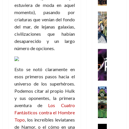
m
w
d
n
o
estuviera de moda en aquel
o
í
e
D
i
c
s
momento), pasando por
o
m
j
a
Cine
n
a
(
m
e
criaturas que venían del fondo
Cómic
o
y
a
m
p
s
g
Literatura
r
,
del mar, de lejanas galaxias,
r
u
a
A
d
u
d
m
i
civilizaciones que habían
e
r
m
a
s
e
a
o
r
t
desaparecido y un largo
í
y
t
l
d
s
e
e
número de opciones.
m
o
a
o
Cine
u
(
2
e
c
L
Cómic
e
r
p
)
5
g
T
u
a
s
a
a
de
u
h
Esto se notó claramente en
a
L
p
r
r
agosto
10
s
e
n
i
esos primeros pasos hacia el
e
e
t
de
de
t
P
d
g
r
s
universo de los superhéroes.
2026
e
agosto
a
h
o
a
Cómic
a
u
1
Podemos citar al propio Hulk
de
0
L
a
Reseña
l
d
d
n
2026
)
y sus oponentes, la primera
L
a
n
a
e
o
a
aventura de
Los Cuatro
0
a
L
t
n
l
c
7
Fantásticos contra el Hombre
t
i
o
o
o
o
30
de
r
g
Topo
, los increíbles leviatanes
m
s
s
m
de
agosto
a
a
,
t
H
Cine
de Namor, o el cómo en una
julio
p
de