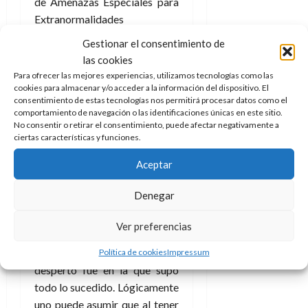
de Amenazas Especiales para
Extranormalidades
Conocidas), como su jefe de
Gestionar el consentimiento de
campo. ¿Acaso hay alguien
las cookies
mejor que un fantasma
Para ofrecer las mejores experiencias, utilizamos tecnologías como las
inmortal para liderar a un
cookies para almacenar y/o acceder a la información del dispositivo. El
consentimiento de estas tecnologías nos permitirá procesar datos como el
equipo de monstruos?
comportamiento de navegación o las identificaciones únicas en este sitio.
No consentir o retirar el consentimiento, puede afectar negativamente a
Una interesante y divertida
ciertas características y funciones.
premisa que desde un
Aceptar
comienzo presenta un
problema básico, el auto
Denegar
conocimiento que Dum Dum
tiene de su cuerpo mecánico y
Ver preferencias
todas sus posibilidades
cuando la última vez que
Política de cookies
Impressum
despertó fue en la que supo
todo lo sucedido. Lógicamente
uno puede asumir que al tener