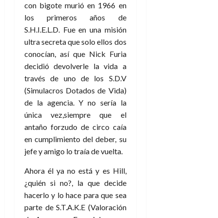
A
o
con bigote murió en 1966 en
u
p
r
r
los primeros años de
o
n
a
S.H.I.E.L.D. Fue en una misión
c
o
ultra secreta que solo ellos dos
a
9
conocían, así que Nick Furia
l
8
de
decidió devolverle la vida a
i
de
julio
p
través de uno de los S.D.V
julio
de
s
de
2026
(Simulacros Dotados de Vida)
2026
i
de la agencia. Y no sería la
0
s
0
única vez,siempre que el
antaño forzudo de circo caía
7
en cumplimiento del deber, su
de
jefe y amigo lo traía de vuelta.
julio
de
Ahora él ya no está y es Hill,
2026
¿quién si no?, la que decide
0
hacerlo y lo hace para que sea
parte de S.T.A.K.E (Valoración