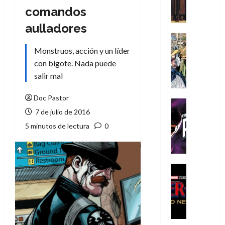
A
comandos
m
í
aulladores
m
Cine
e
Cómic
Monstruos, acción y un líder
g
Literatura
con bigote. Nada puede
A
u
salir mal
m
s
í
t
Doc Pastor
m
a
Cine
e
7 de julio de 2016
L
Cómic
g
T
a
5 minutos de lectura
0
u
h
L
s
e
i
t
P
g
a
h
a
Cine
L
a
Cómic
d
Crítica
a
n
e
S
L
t
l
p
i
o
o
i
g
m
s