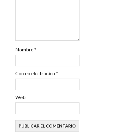
e
n
t
r
Nombre
*
a
d
Correo electrónico
*
a
s
Web