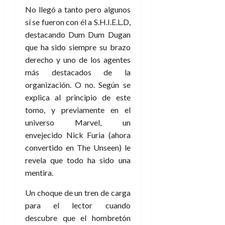
e
30
e
i
No llegó a tanto pero algunos
a
i
l
l
de
l
p
l
l
a
sí se fueron con él a S.H.I.E.L.D,
a
julio
o
s
d
i
l
W
destacando Dum Dum Dugan
de
r
i
e
d
í
2026
W
que ha sido siempre su brazo
i
s
l
a
n
E
derecho y uno de los agentes
0
g
y
M
d
e
más destacados de la
e
s
u
c
a
6
n
organización. O no. Según se
u
n
o
de
y
p
explica al principio de este
d
m
agosto
3
e
u
i
o
tomo, y previamente en el
de
de
l
n
a
2026
c
agosto
universo Marvel, un
d
t
l
de
o
envejecido Nick Furia (ahora
0
e
o
2026
n
convertido en The Unseen) le
s
d
t
20
0
revela que todo ha sido una
t
e
r
de
i
mentira.
n
julio
a
n
o
de
c
Un choque de un tren de carga
o
r
2026
u
para el lector cuando
d
e
l
0
e
t
descubre que el hombretón
t