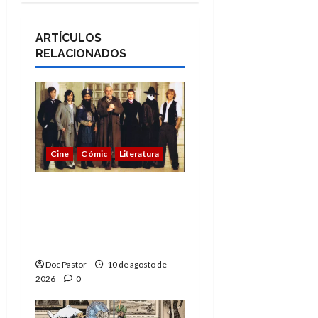
ARTÍCULOS
RELACIONADOS
Cine
Cómic
Literatura
A mí me gusta La Liga
de los Hombres
Extraordinarios (parte
2)
Doc Pastor
10 de agosto de
2026
0