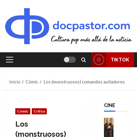
Saltar
al
contenido
TIKTOK
Menú
principal
Inicio
Cómic
Los (monstruosos) comandos aulladores
CINE
Cómic
Crítica
Cine
Los
Cómic
Literatura
(monstruosos)