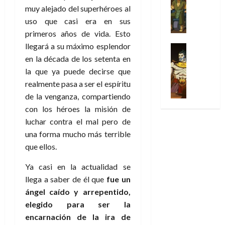
Series
t
s
p
l
h
c
e
muy alejado del superhéroes al
X
u
o
r
g
o
t
M
uso que casi era en sus
-
r
:
i
i
m
o
a
primeros años de vida. Esto
M
a
e
m
a
e
r
r
e
llegará a su máximo esplendor
p
l
e
Series
d
n
E
v
n
Análisis
o
o
en la década de los setenta en
r
e
a
x
e
’
Cómic
p
p
a
j
j
la que ya puede decirse que
t
l
X
9
c
t
s
a
e
realmente pasa a ser el espíritu
r
-
7
o
i
i
d
a
a
de la venganza, compartiendo
30
M
(
n
m
m
e
u
ñ
con los héroes la misión de
de
e
2
q
i
p
e
n
o
julio
n
luchar contra el mal pero de
×
u
s
r
m
a
de
’
4
una forma mucho más terrible
i
m
e
o
l
2026
29
9
)
s
que ellos.
o
s
c
e
de
7
:
0
t
y
i
i
y
julio
(
A
Ya casi en la actualidad se
ó
l
o
o
e
de
2
p
llega a saber de él que
fue un
l
a
n
n
n
2026
×
o
a
a
e
ángel caído y arrepentido,
a
d
3
0
c
f
m
s
r
a
elegido para ser la
)
a
i
a
d
d
encarnación de la ira de
:
l
n
b
e