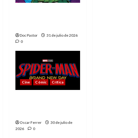
La tragedia del Doctor
Muerte, el mejor
villano de Marvel
Doc Pastor
31 de julio de 2026
0
Cine
Cómic
Crítica
Spider-Man: Brand New
Day, mejor de lo
esperado
Oscar Ferrer
30 de julio de
2026
0