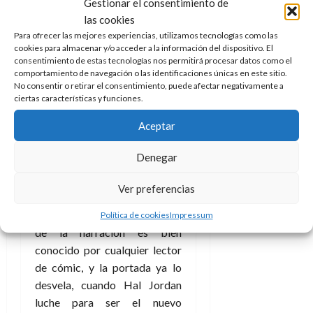
Gestionar el consentimiento de
Espectro, con la ayuda de la
las cookies
Liga de la Justicia
e incluso de
Para ofrecer las mejores experiencias, utilizamos tecnologías como las
varios miembros de la
cookies para almacenar y/o acceder a la información del dispositivo. El
consentimiento de estas tecnologías nos permitirá procesar datos como el
Sociedad de la Justicia.
comportamiento de navegación o las identificaciones únicas en este sitio.
No consentir o retirar el consentimiento, puede afectar negativamente a
Lo que los autores
ciertas características y funciones.
pretenden es adentrarse en
Aceptar
quién es realmente este
temible ser para todo ellos,
Denegar
qué ha sido de Jim Corrigan
y también explorar el alma
Ver preferencias
del atormentado espíritu
de la venganza.
El resultado
Política de cookies
Impressum
de la narración es bien
conocido por cualquier lector
de cómic, y la portada ya lo
desvela, cuando Hal Jordan
luche para ser el nuevo