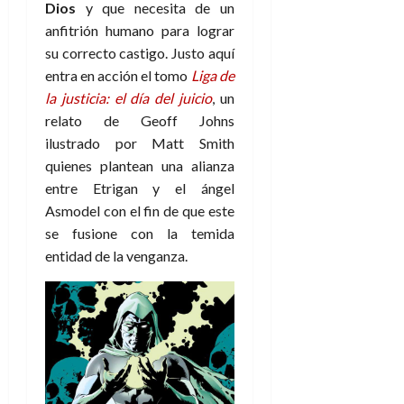
e
27
Dios
y que necesita de un
e
i
a
i
l
l
de
anfitrión humano para lograr
l
p
l
l
a
a
julio
o
su correcto castigo. Justo aquí
s
d
i
l
de
W
r
i
entra en acción el tomo
Liga de
e
2026
d
í
W
i
s
l
a
la justicia: el día del juicio
, un
n
E
0
g
y
M
d
e
relato de Geoff Johns
e
s
u
c
a
ilustrado por Matt Smith
6
n
u
n
o
de
quienes plantean una alianza
y
p
d
m
agosto
3
entre Etrigan y el ángel
e
u
i
o
de
de
l
Asmodel con el fin de que este
n
a
2026
c
agosto
d
t
se fusione con la temida
l
de
o
0
e
o
2026
entidad de la venganza.
n
s
d
t
20
0
t
e
r
de
i
n
julio
a
n
o
de
c
o
r
2026
u
d
e
l
0
e
t
t