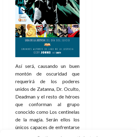
A
o
u
p
r
r
o
n
a
c
o
a
9
l
8
de
i
de
julio
p
julio
de
s
de
2026
2026
i
Así será, causando un buen
0
s
0
montón de oscuridad que
requerirá de los poderes
7
unidos de Zatanna, Dr. Oculto,
de
julio
Deadman y el resto de héroes
de
que conforman al grupo
2026
conocido como Los centinelas
0
de la magia. Serán ellos los
únicos capaces de enfrentarse
a este nuevo y terrible