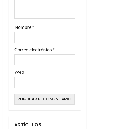
n
t
r
Nombre
*
a
d
Correo electrónico
*
a
s
Web
ARTÍCULOS