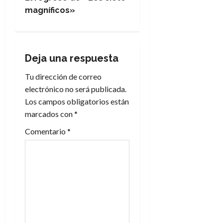
e
magníficos»
g
a
Deja una respuesta
c
Tu dirección de correo
electrónico no será publicada.
i
Los campos obligatorios están
marcados con
*
ó
Comentario
*
n
d
e
e