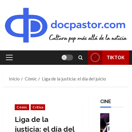
Saltar
al
contenido
TIKTOK
Menú
principal
Inicio
Cómic
Liga de la justicia: el día del juicio
CINE
Cómic
Crítica
Cine
Liga de la
Cómic
T
justicia: el día del