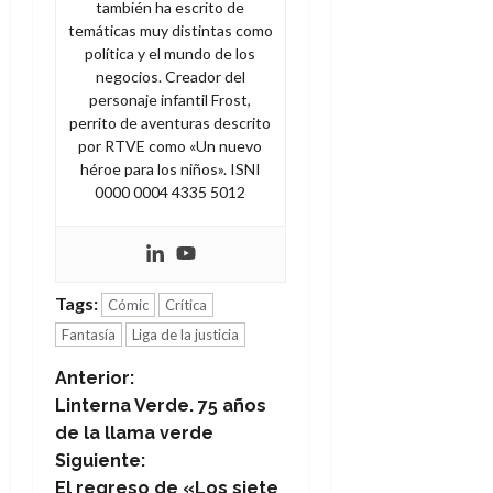
también ha escrito de
temáticas muy distintas como
política y el mundo de los
negocios. Creador del
personaje infantil Frost,
perrito de aventuras descrito
por RTVE como «Un nuevo
héroe para los niños». ISNI
0000 0004 4335 5012
Tags:
Cómic
Crítica
Fantasía
Liga de la justicia
N
Anterior:
Linterna Verde. 75 años
a
de la llama verde
Siguiente:
v
El regreso de «Los siete