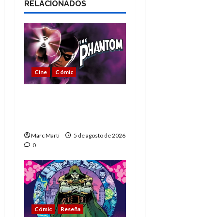
RELACIONADOS
Cine
Cómic
The Phantom, 90 años
del héroe que nunca
muere
Marc Martí
5 de agosto de 2026
0
Cómic
Reseña