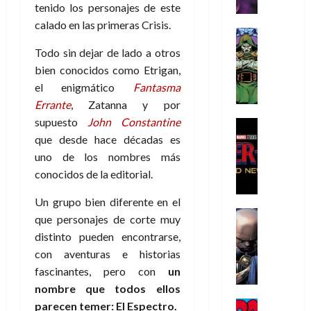
r
e
n
t
e
e
tenido los personajes de este
de
i
P
d
i
r
s
2026
calado en las primeras Crisis.
s
h
o
c
Cómic
a
u
0
t
a
Reseña
l
a
d
n
Todo sin dejar de lado a otros
L
o
n
a
l
o
a
bien conocidos como Etrigan,
a
p
t
n
,
c
el enigmático
Fantasma
t
h
o
o
f
o
30
Errante
, Zatanna y por
r
e
m
s
ó
m
de
supuesto
John Constantine
a
r
,
t
Cine
r
julio
p
g
Cómic
N
9
que desde hace décadas es
a
m
de
l
Crítica
e
o
0
l
2026
u
uno de los nombres más
e
S
d
l
a
g
l
j
conocidos de la editorial.
0
p
i
a
ñ
i
a
a
i
a
n
o
a
r
Un grupo bien diferente en el
a
d
d
Cómic
,
s
d
e
que personajes de corte muy
v
e
Reseña
e
u
d
e
p
e
distinto pueden encontrarse,
r
E
l
n
e
j
e
n
con aventuras e historias
-
l
D
a
l
a
t
t
fascinantes, pero con
un
M
V
o
e
h
d
i
u
a
i
nombre que todos ellos
c
s
é
e
d
r
n
g
Cómic
t
parecen temer: El Espectro.
p
r
e
a