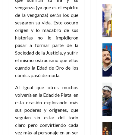
i
l
a
2026
a
de
o
k
m
o
Juguetes
s
venganza (ya que es el espíritu
2026
n
0
m
H
Análisis
e
e
d
de la venganza) serán los que
o
0
s
o
Series
n
s
e
d
sesgaron su vida. Este oscuro
P
d
g
t
p
l
e
origen y lo macabro de sus
l
a
a
o
e
a
M
historias no le impidieron
a
y
n
q
r
c
a
y
o
e
pasar a formar parte de la
Series
u
a
i
r
m
c
n
Cine
Sociedad de la Justicia, y sufrir
e
d
e
v
o
Misceláne
u
P
a
o
el mismo ostracismo que ellos
n
e
C
b
a
l
n
c
cuando la Edad de Oro de los
l
u
i
n
a
t
i
30
cómics pasó de moda.
a
l
d
y
i
a
de
31
n
y
o
m
Crítica
c
julio
f
Al igual que otros muchos
de
d
W
Series
l
o
de
i
i
volvería en la Edad de Plata, en
julio
o
T
W
a
b
2026
p
c
de
esta ocasión explorando más
l
e
E
n
i
ó
c
2026
0
sus poderes y orígenes, que
a
d
R
o
l
a
i
c
L
0
a
seguían sin estar del todo
s
:
l
ó
u
a
w
t
u
Análisis
claro pero convirtiendo cada
D
n
l
s
Cómic
:
a
n
vez más al personaje en un ser
o
d