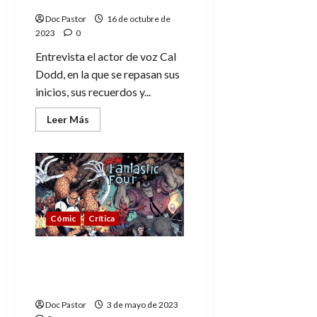
Doc Pastor
16 de octubre de
2023
0
Entrevista el actor de voz Cal
Dodd, en la que se repasan sus
inicios, sus recuerdos y...
Leer
Leer Más
más
acerca
de
Entrevista
a
Cal
Dodd,
el
Lobezno
original:
Cómic
Crítica
en
busca
de
Nuevos Cuatro
la
voz
Fantásticos: Camino al
(parte
infierno
1)
Doc Pastor
3 de mayo de 2023