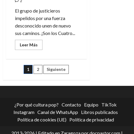
2
El grupo de justicieros
impelidos por una fuerza
desconocido unen de nuevo
sus caminos. ¡Son los Cuatro...
Leer
Leer Más
más
acerca
de
Nuevos
Cuatro
Paginación
1
2
Siguiente
Fantásticos:
Camino
al
de
infierno
entradas
¿Por qué cultura pop?
Contacto
Equipo
TikTok
Instagram
Canal de WhatsApp
Libros publicados
Política de cookies (UE)
Política de privacidad
2013-2026 | Editado en Zaragoza por docpastor.com |