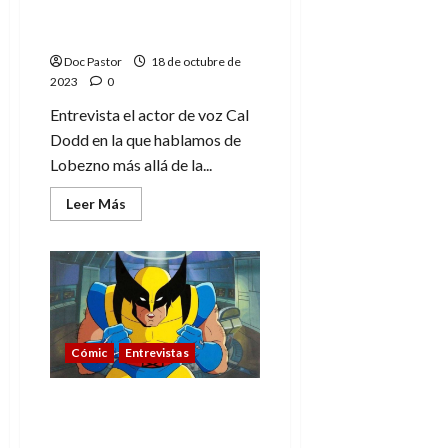
3)
Lobezno original: más
allá de la serie (parte 2)
Doc Pastor
18 de octubre de
2023
0
Entrevista el actor de voz Cal
Dodd en la que hablamos de
Lobezno más allá de la...
Leer
Leer Más
más
acerca
de
Entrevista
a
Cal
Dodd,
el
Lobezno
original:
Cómic
Entrevistas
más
allá
de
la
Entrevista a Cal Dodd, el
serie
Lobezno original: en
(parte
2)
busca de la voz (parte 1)