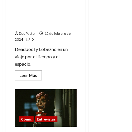
Deadpool es el
Jesucristo de Marvel (o
eso dice en el trailer de
Deadpool y Lobezno)
Doc Pastor
12 de febrero de
2024
0
Deadpool y Lobezno en un
viaje por el tiempo y el
espacio.
Leer
Leer Más
más
acerca
de
Deadpool
es
el
Jesucristo
de
Marvel
(o
Cómic
Entrevistas
eso
dice
en