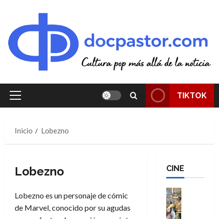
Saltar
al
contenido
TIKTOK
Menú
principal
Inicio
Lobezno
CINE
Lobezno
Cine
Lobezno es un personaje de cómic
Cómic
de Marvel, conocido por su agudas
Literatura