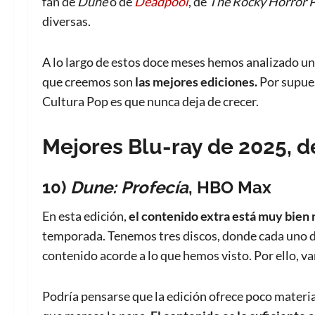
fan de
Dune
o de
Deadpool
, de
The Rocky Horror 
diversas.
A lo largo de estos doce meses hemos analizado un 
que creemos son
las mejores ediciones.
Por supues
Cultura Pop es que nunca deja de crecer.
Mejores Blu-ray de 2025, d
10)
Dune: Profecía
, HBO Max
En esta edición,
el contenido extra está muy bien 
temporada. Tenemos tres discos, donde cada uno de 
contenido acorde a lo que hemos visto. Por ello, 
Podría pensarse que la edición ofrece poco materia