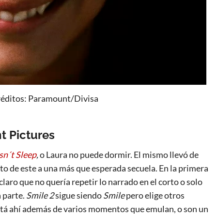
réditos: Paramount/Divisa
t Pictures
sn´t Sleep
,
o Laura no puede dormir. El mismo llevó de
xito de este a una más que esperada secuela. En la primera
 claro que no quería repetir lo narrado en el corto o solo
 parte.
Smile 2
sigue siendo
Smile
pero elige otros
está ahí además de varios momentos que emulan, o son un