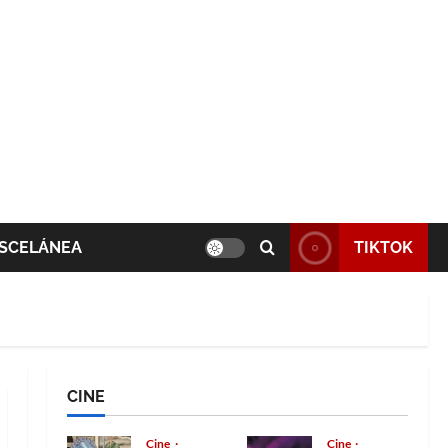
SCELÁNEA
TIKTOK
CINE
Cine
Cine