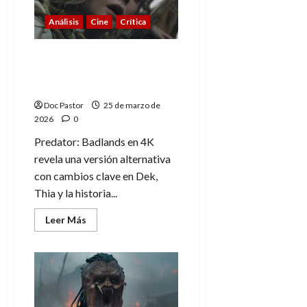
en
Steelbook
Análisis
Cine
Crítica
4K
UHD
Predator: Badlands y su
versión alternativa (en
4K)
Doc Pastor
25 de marzo de
2026
0
Predator: Badlands en 4K
revela una versión alternativa
con cambios clave en Dek,
Thia y la historia...
Leer
Leer Más
más
acerca
de
Predator:
Badlands
y
su
versión
alternativa