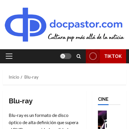
Saltar
al
contenido
TIKTOK
Menú
principal
Inicio
Blu-ray
CINE
Blu-ray
Cine
Blu-ray es un formato de disco
Cómic
óptico de alta definición que supera
T