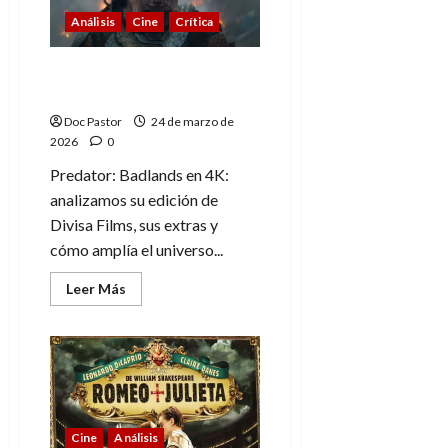
(en
Análisis
Cine
Crítica
4K)
Predator: Badlands y su
edición en 4K con extras
Doc Pastor
24 de marzo de
2026
0
Predator: Badlands en 4K:
analizamos su edición de
Divisa Films, sus extras y
cómo amplía el universo...
Leer
Leer Más
más
acerca
de
Predator:
Badlands
y
su
edición
en
4K
Cine
Análisis
con