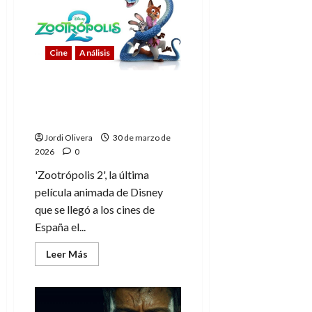
cuerda
floja:
Extras
del
Blu-
Cine
Análisis
ray
Zootrópolis 2, análisis
del Blu-ray de Divisa
Films
Jordi Olivera
30 de marzo de
2026
0
'Zootrópolis 2', la última
película animada de Disney
que se llegó a los cines de
España el...
Leer
Leer Más
más
acerca
de
Zootrópolis
2,
análisis