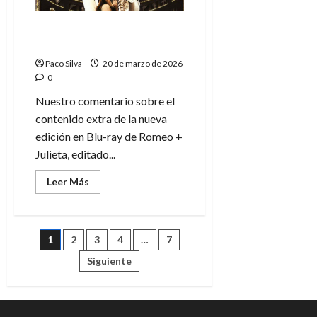
extras
Romeo + Julieta: Extras
del Blu-ray
Paco Silva
20 de marzo de 2026
0
Nuestro comentario sobre el
contenido extra de la nueva
edición en Blu-ray de Romeo +
Julieta, editado...
Leer
Leer Más
más
acerca
de
Romeo
+
Paginación
1
2
3
4
…
7
Julieta:
Extras
del
Siguiente
de
Blu-
ray
entradas