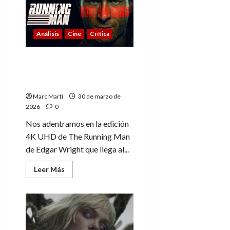
del
Blu-
ray
de
Análisis
Cine
Crítica
Divisa
Films
The Running Man (2025):
Ahora en Steelbook 4K
UHD
Marc Martí
30 de marzo de
2026
0
Nos adentramos en la edición
4K UHD de The Running Man
de Edgar Wright que llega al...
Leer
Leer Más
más
acerca
de
The
Running
Man
(2025):
Ahora