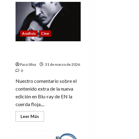
Jungla
de
cristal:
análisis
de
la
saga
Análisis
Cine
y
su
Blu-
ray
En la cuerda floja: Extras
del Blu-ray
Paco Silva
31 de marzo de 2026
0
Nuestro comentario sobre el
contenido extra de la nueva
edición en Blu-ray de EN la
cuerda floja,...
Leer
Leer Más
más
acerca
de
En
la