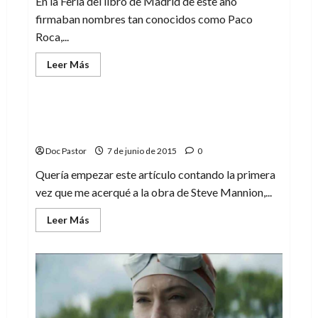
En la Feria del libro de Madrid de este año
firmaban nombres tan conocidos como Paco
Roca,...
Leer
Leer Más
más
Cómic
acerca
de
La
experiencia
The Bomb: chicas, nazis, zombies y mucha
de
mala uva
la
Feria
Doc Pastor
7 de junio de 2015
0
del
libro
de
Quería empezar este artículo contando la primera
Madrid
vez que me acerqué a la obra de Steve Mannion,...
Leer
Leer Más
más
acerca
de
The
Bomb:
chicas,
nazis,
zombies
y