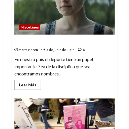
mucha
mala
uva
Miscelánea
¿Respeto de o hacia el deporte?
Marta Beren
5 de junio de 2015
0
En nuestro país el deporte tiene un papel
importante. Sea de la disciplina que sea
encontramos nombres...
Leer
Leer Más
más
acerca
de
¿Respeto
de
o
hacia
el
deporte?