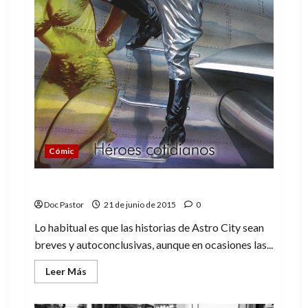
Cómic
Astro City: Confesión. Un Astro City atípico
Doc Pastor
21 de junio de 2015
0
Lo habitual es que las historias de Astro City sean
breves y autoconclusivas, aunque en ocasiones las...
Leer
Leer Más
más
acerca
de