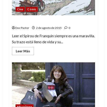
Cine
Cómic
La máscara: el Spirou de Franquin
Doc Pastor
2 de agosto de 2015
0
Leer el Spirou de Franquin siempre es una maravilla.
Su trazo está lleno de vida y su...
Leer
Leer Más
más
acerca
de
La
máscara:
el
Spirou
de
Franquin
Miscelánea