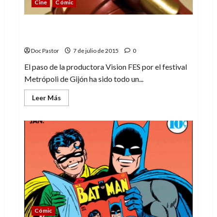
Cine
Cómic
Los artistas de Marvel se rinden ante el
Iron Man español
Doc Pastor
7 de julio de 2015
0
El paso de la productora Vision FES por el festival
Metrópoli de Gijón ha sido todo un...
Leer
Leer Más
más
acerca
de
Los
artistas
de
Marvel
se
rinden
ante
el
Iron
Man
español
Cómic