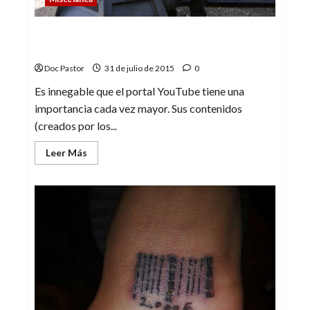
5 consejos para tener un canal en
YouTube
Doc Pastor
31 de julio de 2015
0
Es innegable que el portal YouTube tiene una
importancia cada vez mayor. Sus contenidos
(creados por los...
Leer
Leer Más
más
acerca
de
5
consejos
para
tener
un
canal
en
YouTube