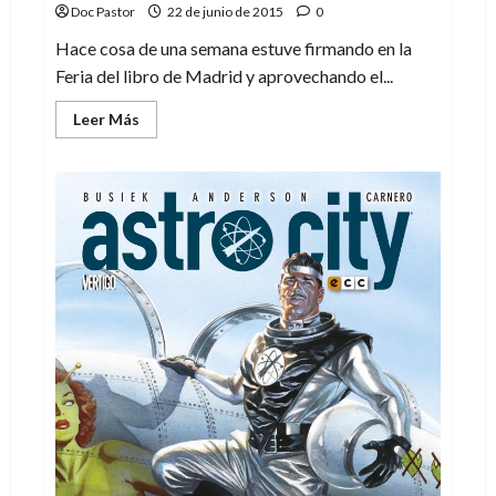
Doc Pastor
22 de junio de 2015
0
Hace cosa de una semana estuve firmando en la
Feria del libro de Madrid y aprovechando el...
Leer
Leer Más
más
acerca
de
Designing
007,
una
exposición
llena
de
estilo