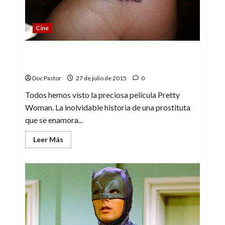
Cine
Chicas Nuevas 24 Horas: Un documental
duro y directo
Doc Pastor
27 de julio de 2015
0
Todos hemos visto la preciosa película Pretty
Woman. La inolvidable historia de una prostituta
que se enamora...
Leer
Leer Más
más
acerca
de
Chicas
Nuevas
24
Horas:
Un
documental
duro
y
directo