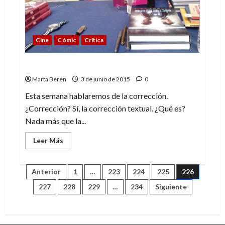
Cine
Cómic
Crítica
Entre catas y correcciones
Marta Beren
3 de junio de 2015
0
Esta semana hablaremos de la corrección.
¿Corrección? Sí, la corrección textual. ¿Qué es?
Nada más que la...
Leer
Leer Más
más
acerca
de
Entre
Paginación
Anterior
1
…
223
224
225
226
catas
y
227
228
229
…
234
Siguiente
correcciones
de
entradas