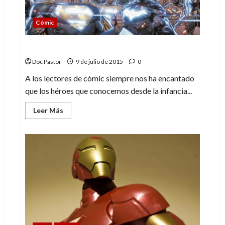
Cómic
El regreso del Multiverso
Doc Pastor
9 de julio de 2015
0
A los lectores de cómic siempre nos ha encantado
que los héroes que conocemos desde la infancia...
Leer
Leer Más
más
acerca
de
El
regreso
del
Multiverso