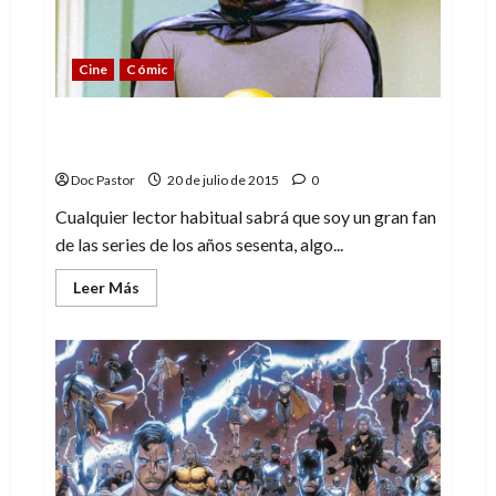
Cine
Cómic
Batman + the Green Hornet: solo apto
para fans
Doc Pastor
20 de julio de 2015
0
Cualquier lector habitual sabrá que soy un gran fan
de las series de los años sesenta, algo...
Leer
Leer Más
más
acerca
de
Batman
+
the
Green
Hornet:
solo
apto
para
fans