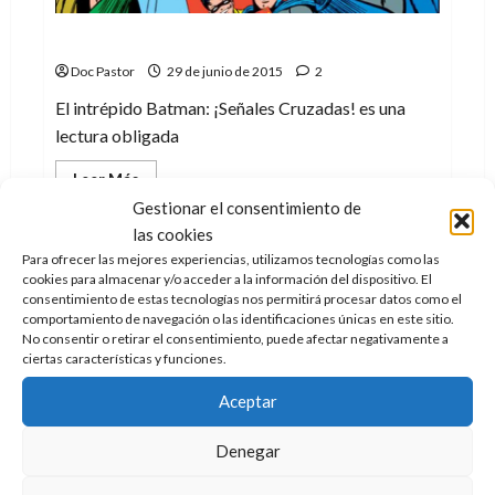
El intrépido Batman: ¡Señales Cruzadas!
Doc Pastor
29 de junio de 2015
2
El intrépido Batman: ¡Señales Cruzadas! es una
lectura obligada
Leer
Leer Más
más
Gestionar el consentimiento de
acerca
de
las cookies
El
intrépido
Para ofrecer las mejores experiencias, utilizamos tecnologías como las
Batman:
cookies para almacenar y/o acceder a la información del dispositivo. El
¡Señales
consentimiento de estas tecnologías nos permitirá procesar datos como el
Cruzadas!
comportamiento de navegación o las identificaciones únicas en este sitio.
No consentir o retirar el consentimiento, puede afectar negativamente a
ciertas características y funciones.
Aceptar
Cine
Series
Denegar
Del lado de los ángeles: una carta de