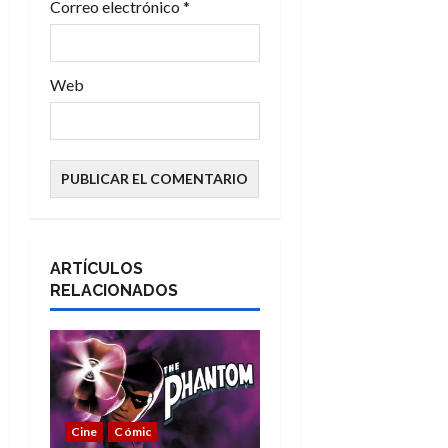
Correo electrónico
*
d
a
Web
s
ARTÍCULOS
RELACIONADOS
Cine
Cómic