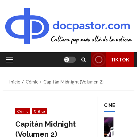
Saltar
al
contenido
TIKTOK
Menú
principal
Inicio
Cómic
Capitán Midnight (Volumen 2)
CINE
Cómic
Crítica
Cine
Capitán Midnight
Cómic
T
(Volumen 2)