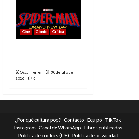
Cine
Cómic
Crítica
Spider-Man: Brand New
Day, mejor de lo
esperado
Oscar Ferrer
30 de julio de
2026
0
¿Por qué cultura pop?
Contacto
Equipo
TikTok
Instagram
Canal de WhatsApp
Libros publicados
Política de cookies (UE)
Política de privacidad