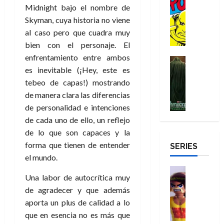
a
:
i
Reseña
Midnight bajo el nombre de
o
e
o
m
p
D
B
l
r
c
e
Skyman, cuya historia no viene
o
e
29
o
r
a
M
t
q
c
r
al caso pero que cuadra muy
de
c
a
n
u
a
u
i
o
bien con el personaje. El
julio
t
n
t
e
c
e
o
f
de
enfrentamiento entre ambos
o
d
e
Cine
r
u
n
n
u
2026
es inevitable (¡Hey, este es
r
Cómic
N
y
t
l
u
a
n
Misceláne
D
0
e
tebeo de capas!) mostrando
l
e
a
n
r
c
V
r
w
a
de manera clara las diferencias
,
r
c
i
e
o
D
s
e
de personalidad e intenciones
e
a
o
27
n
o
a
j
l
p
m
n
de cada uno de ello, un reflejo
de
g
m
y
o
m
o
u
julio
a
de lo que son capaces y la
a
,
,
y
e
de
p
e
l
forma que tienen de entender
d
SERIES
e
m
a
2026
j
e
r
o
el mundo.
l
e
s
o
y
e
23
r
0
e
j
o
Juguetes
r
a
de
Una labor de autocrítica muy
e
x
Análisis
o
c
v
julio
5
s
de agradecer y que además
Series
p
r
u
i
de
de
22
:
H
aporta un plus de calidad a lo
e
d
l
l
2026
agosto
de
D
u
r
e
t
que en esencia no es más que
l
de
julio
o
l
0