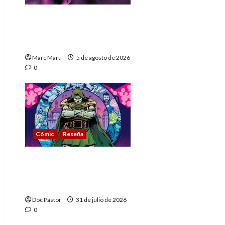
The Phantom, 90 años
del héroe que nunca
muere
Marc Martí
5 de agosto de 2026
0
Cómic
Reseña
La tragedia del Doctor
Muerte, el mejor
villano de Marvel
Doc Pastor
31 de julio de 2026
0