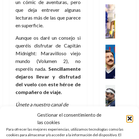
i
l
a
2026
un cómic de aventuras, pero
a
de
o
k
m
o
Juguetes
s
2026
n
que deja entrever algunas
0
m
H
Análisis
e
e
d
o
lecturas más de las que parece
0
s
o
Series
n
s
e
d
en superficie.
P
d
g
t
p
l
e
l
a
a
o
e
a
M
Aunque os daré un consejo si
a
y
n
q
r
c
a
queréis disfrutar de Capitán
y
o
e
Series
u
a
i
r
m
Midnight: Maravilloso viejo
c
n
Cine
e
d
e
v
o
Misceláne
u
P
mundo (Volumen 2), no
a
o
n
e
C
b
a
l
n
esperéis nada.
Sencillamente
c
l
u
i
n
a
t
i
dejaros llevar y disfrutad
30
a
l
d
y
i
a
de
del vuelo con este héroe de
31
n
y
o
m
Crítica
c
julio
f
de
compañero de viaje.
d
W
Series
l
o
de
i
i
julio
o
T
W
a
b
2026
p
c
de
Únete a nuestro canal de
l
e
E
n
i
ó
c
2026
WhatsApp (totalmente
0
a
d
R
o
l
Gestionar el consentimiento de
a
i
anónimo, nadie verá tu
c
L
0
a
s
:
las cookies
l
ó
u
a
nombre o tu número) y no te
w
t
u
Análisis
Para ofrecer las mejores experiencias, utilizamos tecnologías como las
D
n
l
s
Cómic
:
a
n
cookies para almacenar y/o acceder a la información del dispositivo. El
pierdas ningún contenido.
o
d