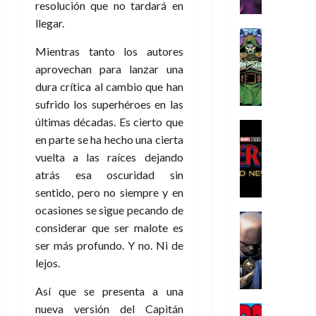
r
e
n
t
resolución que no tardará en
e
e
de
i
P
d
i
r
s
2026
llegar.
s
h
o
c
Cómic
a
u
0
t
a
Reseña
l
a
Mientras tanto los autores
d
n
L
o
n
a
l
o
a
aprovechan para lanzar una
a
p
t
n
,
c
dura crítica al cambio que han
t
h
o
o
f
o
30
sufrido los superhéroes en las
r
e
m
s
ó
m
de
últimas décadas. Es cierto que
a
r
,
t
Cine
r
julio
p
en parte se ha hecho una cierta
g
Cómic
N
9
a
m
de
l
Crítica
e
vuelta a las raíces dejando
o
0
l
2026
u
e
S
d
l
a
g
l
atrás esa oscuridad sin
j
0
p
i
a
ñ
i
a
sentido, pero no siempre y en
a
i
a
n
o
a
r
a
ocasiones se sigue pecando de
d
d
Cómic
,
s
d
e
v
considerar que ser malote es
e
Reseña
e
u
d
e
p
e
ser más profundo. Y no. Ni de
r
E
l
n
e
j
e
n
-
l
lejos.
D
a
l
a
t
t
M
V
o
e
h
d
i
u
Así que se presenta a una
a
i
c
s
é
e
d
r
n
g
nueva versión del Capitán
Cómic
t
p
r
e
a