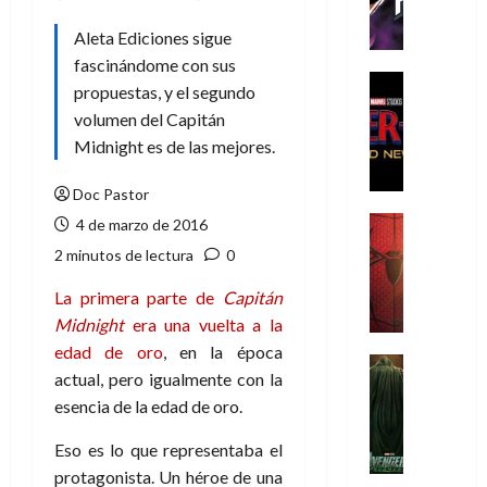
h
e
Aleta Ediciones sigue
P
fascinándome con sus
h
Cine
propuestas, y el segundo
a
Cómic
volumen del Capitán
Crítica
n
S
Midnight es de las mejores.
t
p
o
i
Doc Pastor
m
d
,
Cine
4 de marzo de 2016
e
Crítica
9
2 minutos de lectura
0
r
S
0
-
p
a
La primera parte de
Capitán
M
i
ñ
Midnight
era una vuelta a la
a
d
o
edad de oro
, en la época
n
e
Cine
s
actual, pero igualmente con la
:
r
Cómic
d
esencia de la edad de oro.
Misceláne
B
-
e
V
r
M
l
Eso es lo que representaba el
e
a
a
h
n
protagonista. Un héroe de una
n
n
é