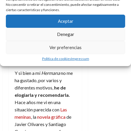
No consentir o retirar el consentimiento, puede afectar negativamente a
por la diferencia entre un
ciertas características y funciones.
mundo y otro, entre una
vivencia y la siguiente.
Aceptar
Una obra
Denegar
llena de
Ver preferencias
virtudes
Política de cookies
Impressum
Y si bien a mí
Hermana
no me
ha gustado, por varios y
diferentes motivos,
he de
elogiarla y recomendarla.
Hace años me vi en una
situación parecida con
Las
meninas
, la
novela gráfica
de
Javier Olivares y Santiago