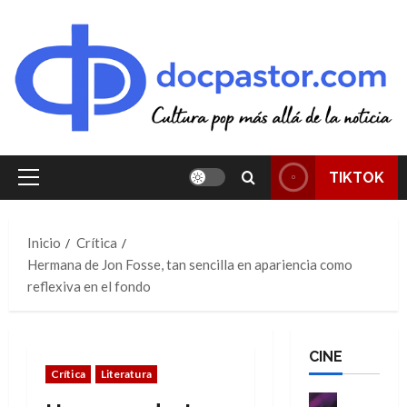
Saltar
al
contenido
TIKTOK
Menú
principal
Inicio
Crítica
Hermana de Jon Fosse, tan sencilla en apariencia como
reflexiva en el fondo
CINE
Crítica
Literatura
Cine