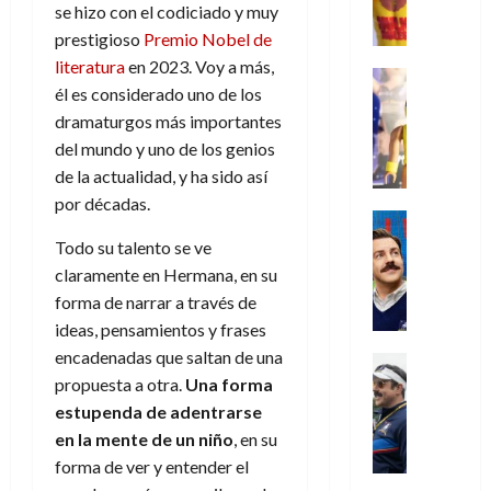
e
d
l
l
se hizo con el codiciado y muy
2026
agosto
de
D
u
r
e
t
l
de
julio
prestigioso
Premio Nobel de
o
l
0
i
l
a
2026
a
de
literatura
en 2023. Voy a más,
o
k
m
o
Juguetes
s
2026
n
él es considerado uno de los
0
m
H
Análisis
e
e
d
o
0
s
o
Series
dramaturgos más importantes
n
s
e
d
P
d
g
del mundo y uno de los genios
t
p
l
e
l
a
a
o
e
a
de la actualidad, y ha sido así
M
a
y
n
q
r
c
por décadas.
a
y
o
e
Series
u
a
i
r
m
c
n
Cine
e
d
Todo su talento se ve
e
v
o
Misceláne
u
P
a
o
n
claramente en Hermana, en su
e
C
b
a
l
n
c
l
forma de narrar a través de
u
i
n
a
t
i
30
ideas, pensamientos y frases
a
l
d
y
i
a
de
31
n
encadenadas que saltan de una
y
o
m
Crítica
c
julio
f
de
d
W
Series
propuesta a otra.
Una forma
l
o
de
i
i
julio
o
T
W
a
b
estupenda de adentrarse
2026
p
c
de
l
e
E
n
i
ó
en la mente de un niño
, en su
c
2026
0
a
d
R
o
l
a
i
forma de ver y entender el
c
L
0
a
s
:
l
ó