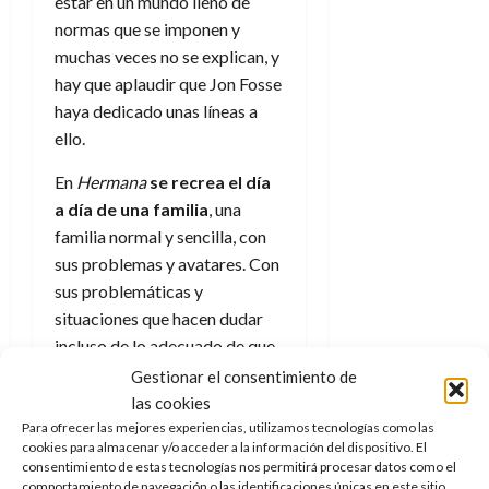
estar en un mundo lleno de
d
e
l
0
normas que se imponen y
e
t
t
muchas veces no se explican, y
A
o
u
p
hay que aplaudir que Jon Fosse
r
r
o
n
haya dedicado unas líneas a
a
c
o
ello.
a
9
l
En
Hermana
se recrea el día
8
de
i
de
a día de una familia
, una
julio
p
julio
de
familia normal y sencilla, con
s
de
2026
sus problemas y avatares. Con
2026
i
0
sus problemáticas y
s
0
situaciones que hacen dudar
incluso de lo adecuado de que
7
siga junta, no diré que retrata a
de
Gestionar el consentimiento de
julio
una familia disfuncional (
tema
las cookies
de
que conozco bien de cerca
)
Para ofrecer las mejores experiencias, utilizamos tecnologías como las
2026
cookies para almacenar y/o acceder a la información del dispositivo. El
pero sí que hay pinceladas que
consentimiento de estas tecnologías nos permitirá procesar datos como el
0
van por ese camino. Y sin duda
comportamiento de navegación o las identificaciones únicas en este sitio.