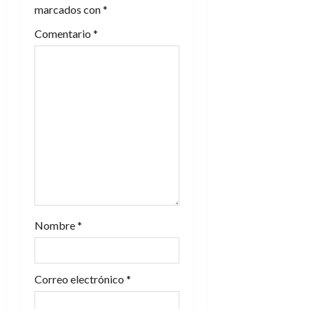
marcados con
*
d
Comentario
*
e
e
n
t
r
a
d
Nombre
*
a
s
Correo electrónico
*