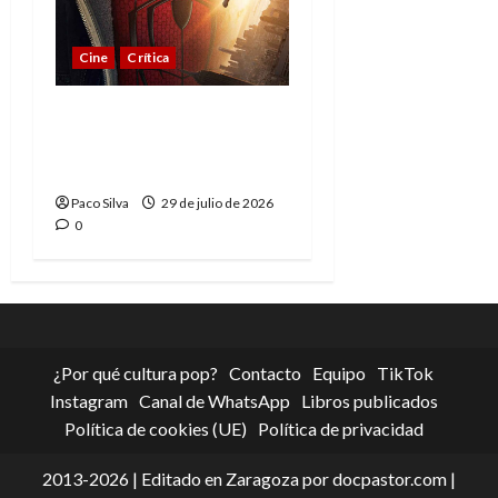
Cine
Crítica
Spider-Man: Brand New
Day, madurar es una
compleja aventura
Paco Silva
29 de julio de 2026
0
¿Por qué cultura pop?
Contacto
Equipo
TikTok
Instagram
Canal de WhatsApp
Libros publicados
Política de cookies (UE)
Política de privacidad
2013-2026 | Editado en Zaragoza por docpastor.com |