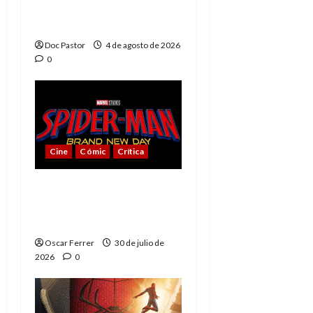
Playmobil conquista
con su sencillez
Doc Pastor
4 de agosto de 2026
0
Cine
Cómic
Crítica
Spider-Man: Brand New
Day, mejor de lo
esperado
Oscar Ferrer
30 de julio de
2026
0