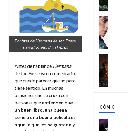
l
e
a
a
h
n
n
n
é
g
d
:
Cine
r
a
Crítica
N
B
o
d
C
e
r
e
o
l
w
a
q
Portada de Hermana de Jon Fosse.
r
e
D
n
u
Créditos: Nórdica Libros
e
a
a
d
e
s
n
y
Cine
N
n
:
e
Crítica
,
e
u
Antes de hablar de
Hermana
L
D
r
m
w
n
de Jon Fosse va un comentario,
a
o
:
e
D
c
que puede parecer que no pero
O
o
R
j
a
a
d
tiene sentido. En muchas
m
e
o
y
m
i
s
s
ocasiones uno se cruza con
r
,
u
s
d
c
d
m
personas que
entienden que
e
CÓMIC
e
a
a
e
a
un buen libro,
una buena
r
a
y
t
l
d
e
serie o una buena película es
d
o
e
o
Cine
u
aquella que les ha gustado
y
e
c
v
Cómic
e
r
5