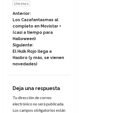
Literatura
N
Anterior:
Los Cazafantasmas al
a
completo en Movistar +
(casi a tiempo para
v
Halloween)
e
Siguiente:
El Hulk Rojo llega a
g
Hasbro (y más, se vienen
novedades)
a
c
i
Deja una respuesta
Tu dirección de correo
ó
electrónico no será publicada.
n
Los campos obligatorios están