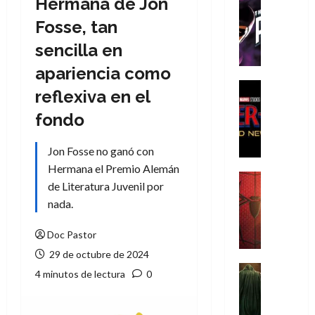
Hermana de Jon
Cómic
T
Fosse, tan
h
sencilla en
e
P
apariencia como
h
Cine
reflexiva en el
a
Cómic
Crítica
n
fondo
S
t
p
o
Jon Fosse no ganó con
i
m
Hermana el Premio Alemán
d
,
Cine
de Literatura Juvenil por
e
Crítica
9
nada.
r
S
0
-
p
a
Doc Pastor
M
i
ñ
a
d
29 de octubre de 2024
o
n
e
Cine
s
4 minutos de lectura
0
:
r
Cómic
d
Misceláne
B
-
e
V
r
M