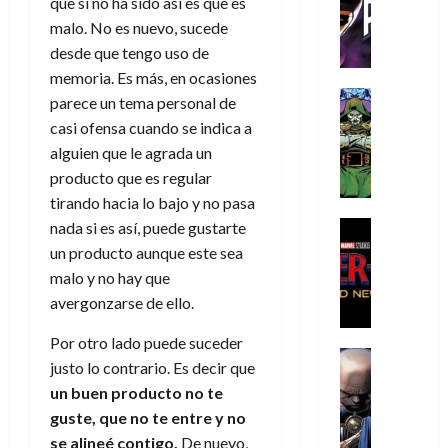
que si no ha sido así es que es
C
T
u
e
s
a
de
malo. No es nuevo, sucede
h
h
a
r
p
r
agosto
r
e
n
t
desde que tengo uso de
e
e
de
i
P
d
i
r
memoria. Es más, en ocasiones
s
2026
s
h
o
c
Cómic
a
u
parece un tema personal de
0
t
a
Reseña
l
a
d
n
casi ofensa cuando se indica a
L
o
n
a
l
o
a
alguien que le agrada un
a
p
t
n
,
c
producto que es regular
t
h
o
o
f
o
30
r
tirando hacia lo bajo y no pasa
e
m
s
ó
m
de
a
r
,
t
Cine
nada si es así, puede gustarte
r
julio
p
g
Cómic
N
9
a
m
de
un producto aunque este sea
l
Crítica
e
o
0
l
2026
u
e
malo y no hay que
S
d
l
a
g
l
j
avergonzarse de ello.
0
p
i
a
ñ
i
a
a
i
a
n
o
a
r
a
Por otro lado puede suceder
d
d
Cómic
,
s
d
e
v
justo lo contrario. Es decir que
e
Reseña
e
u
d
e
p
e
un buen producto no te
r
E
l
n
e
j
e
n
-
guste, que no te entre y no
l
D
a
l
a
t
t
M
V
se alineé contigo.
De nuevo,
o
e
h
d