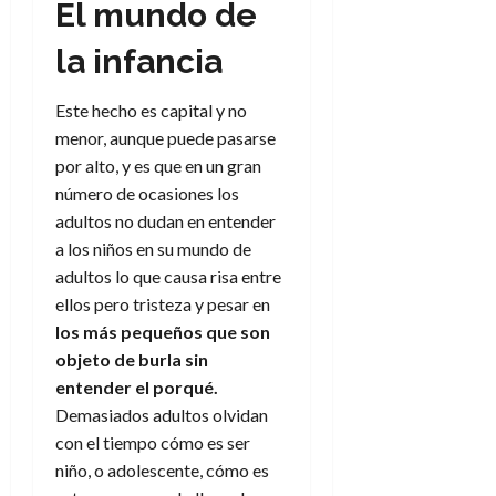
f
m
s
r
a
El mundo de
)
a
i
a
d
d
:
l
n
b
e
la infancia
e
27
e
i
a
i
l
l
de
l
p
l
l
a
a
julio
Este hecho es capital y no
o
s
d
i
l
de
W
menor, aunque puede pasarse
r
i
e
2026
d
í
W
i
por alto, y es que en un gran
s
l
a
n
E
0
g
y
número de ocasiones los
M
d
e
e
s
u
adultos no dudan en entender
c
a
6
n
u
n
o
a los niños en su mundo de
de
y
p
d
m
agosto
adultos lo que causa risa entre
3
e
u
i
o
de
de
ellos pero tristeza y pesar en
l
n
a
2026
c
agosto
los más pequeños que son
d
t
l
de
o
0
objeto de burla sin
e
o
2026
n
s
d
entender el porqué.
t
20
0
t
e
Demasiados adultos olvidan
r
de
i
n
julio
a
con el tiempo cómo es ser
n
o
de
c
niño, o adolescente, cómo es
o
r
2026
u