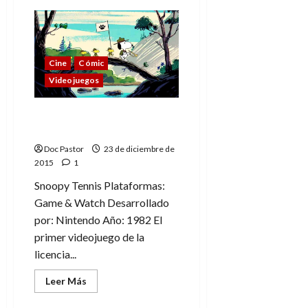
de
Otros
perros
(o
no)
de
viñeta
Cine
Cómic
más
Videojuegos
allá
de
Snoopy
Snoopy y los
videojuegos
Doc Pastor
23 de diciembre de
2015
1
Snoopy Tennis Plataformas:
Game & Watch Desarrollado
por: Nintendo Año: 1982 El
primer videojuego de la
licencia...
Leer
Leer Más
más
acerca