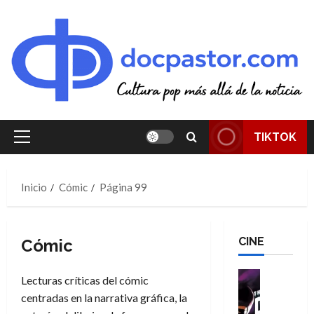
Saltar
al
contenido
TIKTOK
Menú
principal
Inicio
Cómic
Página 99
CINE
Cómic
Cine
Lecturas críticas del cómic
Cómic
centradas en la narrativa gráfica, la
T