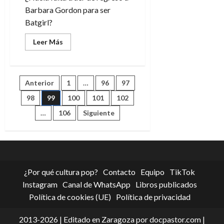
Barbara Gordon para ser
Batgirl?
Leer
Leer Más
más
acerca
de
Batgirl,
la
Paginación
Anterior
1
…
96
97
chica
murciélago
de
98
99
100
101
102
de
Burnside
…
106
Siguiente
entradas
¿Por qué cultura pop?
Contacto
Equipo
TikTok
Instagram
Canal de WhatsApp
Libros publicados
Política de cookies (UE)
Política de privacidad
2013-2026 | Editado en Zaragoza por docpastor.com |