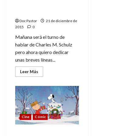
Charlie Brown y Snoopy:
Un chico y su perro
Doc Pastor
21 de diciembre de
2015
0
Mañana será el turno de
hablar de Charles M. Schulz
pero ahora quiero dedicar
unas breves líneas...
Leer
Leer Más
más
acerca
de
Charlie
Brown
y
Snoopy:
Un
chico
y
Cine
Cómic
su
perro
¡Vivan Snoopy y Carlitos!