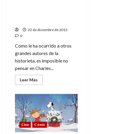
Los
tesoros
Charles M. Schulz, el
de
padre de Snoopy y
Snoopy
un
Peanuts
libro
que
22 de diciembre de 2015
es
0
en
sí
mismo
Como le ha ocurrido a otros
un
grandes autores de la
tesoro
historieta, es imposible no
pensar en Charles...
Leer
Leer Más
más
acerca
de
Charles
M.
Schulz,
el
padre
de
Snoopy
Cine
Cómic
y
Peanuts