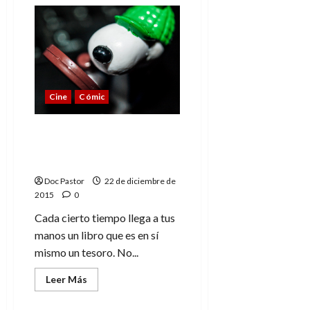
de
Snoopy
y
los
videojuegos
Cine
Cómic
Los tesoros de Snoopy
un libro que es en sí
mismo un tesoro
Doc Pastor
22 de diciembre de
2015
0
Cada cierto tiempo llega a tus
manos un libro que es en sí
mismo un tesoro. No...
Leer
Leer Más
más
Cine
Cómic
acerca
de