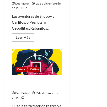
Doc Pastor
21 de diciembre de
2015
0
Las aventuras de Snoopy y
Carlitos, o Peanuts, o
Cebollitas, Rabanitos...
Leer
Leer Más
más
acerca
de
¡Vivan
Snoopy
y
Carlitos!
Cómic
Crítica
Batgirl, la chica
murciélago de Burnside
Doc Pastor
7 de diciembre de
2015
0
¿Hacía falta traer de regreso a