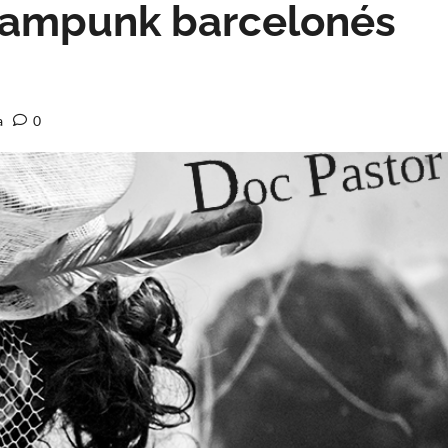
teampunk barcelonés
a
0