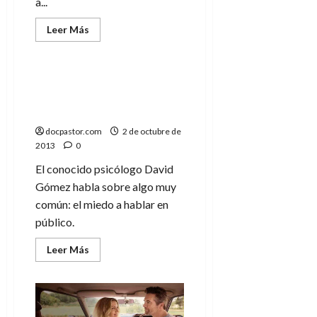
a...
Leer
Leer Más
más
Invitado
acerca
de
Por
qué
Miedo a hablar en
no
público por el psicólogo
me
gusta
David Gómez
«Peanuts»
docpastor.com
2 de octubre de
2013
0
El conocido psicólogo David
Gómez habla sobre algo muy
común: el miedo a hablar en
público.
Leer
Leer Más
más
acerca
de
Miedo
a
hablar