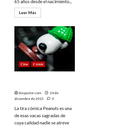
65 años desde el nacimiento...
A
o
u
p
r
r
Leer
Leer Más
o
n
a
más
c
acerca
o
de
a
El
9
amor
l
8
de
de
i
Charles
de
julio
Schulz
p
julio
de
por
s
de
Peanuts
2026
(y,
2026
i
claro,
0
Cine
Cómic
s
Snoopy)
0
Por qué no me gusta
7
de
«Peanuts»
julio
docpastor.com
24 de
de
diciembre de 2015
0
2026
La tira cómica Peanuts es una
0
de esas vacas sagradas de
cuya calidad nadie se atreve