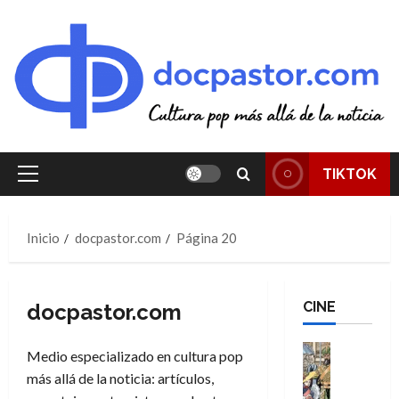
Saltar
al
contenido
TIKTOK
Menú
principal
Inicio
docpastor.com
Página 20
CINE
docpastor.com
Cine
Medio especializado en cultura pop
Cómic
más allá de la noticia: artículos,
Literatura